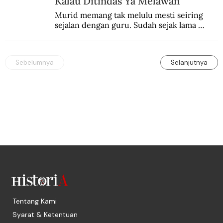
Kalau Ditindas Ya Melawan
Murid memang tak melulu mesti seiring 
sejalan dengan guru. Sudah sejak lama 
orang-orang mengatakan, guru kencing 
berdiri, murid kencing berlari.
Sebelumnya
Selanjutnya
Tentang Kami
Syarat & Ketentuan