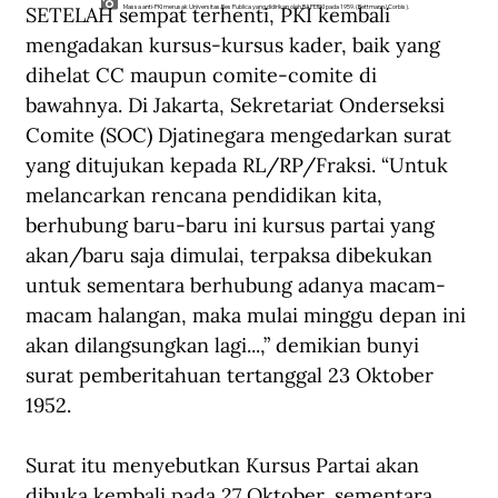
SETELAH sempat terhenti, PKI kembali 
Massa anti-PKI merusak Universitas Res Publica yang didirikan oleh BAPERKI pada 1959. (Bettmann/Corbis).
mengadakan kursus-kursus kader, baik yang 
dihelat CC maupun comite-comite di 
bawahnya. Di Jakarta, Sekretariat Onderseksi 
Comite (SOC) Djatinegara mengedarkan surat 
yang ditujukan kepada RL/RP/Fraksi. “Untuk 
melancarkan rencana pendidikan kita, 
berhubung baru-baru ini kursus partai yang 
akan/baru saja dimulai, terpaksa dibekukan 
untuk sementara berhubung adanya macam-
macam halangan, maka mulai minggu depan ini 
akan dilangsungkan lagi...,” demikian bunyi 
surat pemberitahuan tertanggal 23 Oktober 
1952.
Surat itu menyebutkan Kursus Partai akan 
dibuka kembali pada 27 Oktober, sementara 