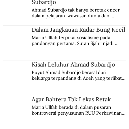
Subardjo
Ahmad Subardjo tak hanya berotak encer 
dalam pelajaran, wawasan dunia dan 
kesadaran kebangsaannya tumbuh berkat 
Jules Verne, Multatuli, hingga Sun Yat-sen.
Dalam Jangkauan Radar Bung Kecil
Maria Ullfah terpikat sosialisme pada 
pandangan pertama. Sutan Sjahrir jadi 
comblangnya.
Kisah Leluhur Ahmad Subardjo
Buyut Ahmad Subardjo berasal dari 
keluarga terpandang di Aceh yang terlibat 
persaingan kekuasaan. Dia memilih 
merantau ke Jawa dan menjadi pemuka 
agama Islam. Anaknya mengikuti jejaknya.
Agar Bahtera Tak Lekas Retak
Maria Ullfah berada di dalam pusaran 
kontroversi penyusunan RUU Perkawinan. 
Berbuah manis walau penuh kompromi.