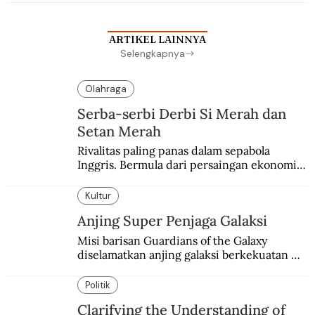
ARTIKEL LAINNYA
Selengkapnya
Olahraga
Serba-serbi Derbi Si Merah dan
Setan Merah
Rivalitas paling panas dalam sepabola 
Inggris. Bermula dari persaingan ekonomi 
dan industri.
Kultur
Anjing Super Penjaga Galaksi
Misi barisan Guardians of the Galaxy 
diselamatkan anjing galaksi berkekuatan 
super. Karakter yang terinspirasi dari Laika 
si martir antariksa Soviet.
Politik
Clarifying the Understanding of