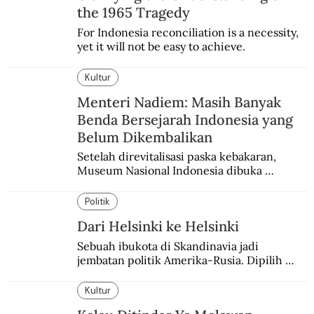
the 1965 Tragedy
For Indonesia reconciliation is a necessity, 
yet it will not be easy to achieve.
Kultur
Menteri Nadiem: Masih Banyak
Benda Bersejarah Indonesia yang
Belum Dikembalikan
Setelah direvitalisasi paska kebakaran, 
Museum Nasional Indonesia dibuka 
kembali. Bertepatan dengan perhelatan 
Pameran Repatriasi 2024.
Politik
Dari Helsinki ke Helsinki
Sebuah ibukota di Skandinavia jadi 
jembatan politik Amerika-Rusia. Dipilih 
karena kenetralannya sejak Perang Dingin.
Kultur