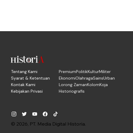
Tentang Kami
Premium
Politik
Kultur
Militer
Syarat & Ketentuan
Ekonomi
Olahraga
Sains
Urban
Kontak Kami
Lorong Zaman
Kolom
Koja
Kebijakan Privasi
Historiografis
© 2026, PT. Media Digital Historia.