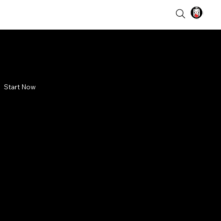
Start Now
Sebelum
engeras
umandangkan azan sebelum
ra. Ada beragam cara dan