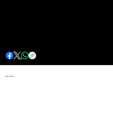
KAPAK NAGA GENI 212 WIRO SABLENG
Kapak 212 yang sakti mandraguna.
Video Lainnya