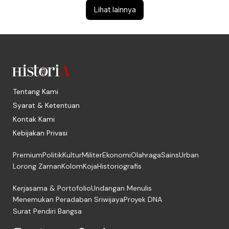
Lihat lainnya
Tentang Kami
Syarat & Ketentuan
Kontak Kami
Kebijakan Privasi
Premium
Politik
Kultur
Militer
Ekonomi
Olahraga
Sains
Urban
Lorong Zaman
Kolom
Koja
Historiografis
Kerjasama & Portofolio
Undangan Menulis
Menemukan Peradaban Sriwijaya
Proyek DNA
Surat Pendiri Bangsa