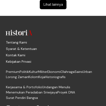
Lihat lainnya
Tentang Kami
Syarat & Ketentuan
Kontak Kami
Kebijakan Privasi
Premium
Politik
Kultur
Militer
Ekonomi
Olahraga
Sains
Urban
Lorong Zaman
Kolom
Koja
Historiografis
Kerjasama & Portofolio
Undangan Menulis
Menemukan Peradaban Sriwijaya
Proyek DNA
Surat Pendiri Bangsa