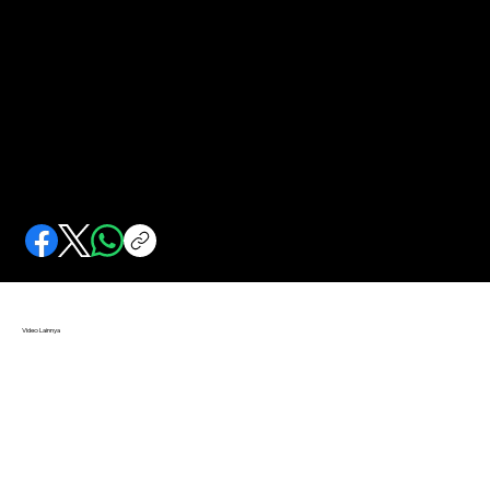
Dendang Cinta kala Martandang
Tradisi Batak lama mengenal cara bagaimana sepasang insan memadu cinta hingga mendapatkan jodohnya.
Video Lainnya