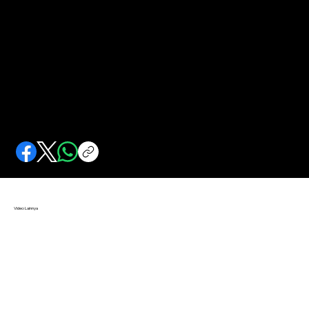
Membunuh Planet Pluto
Selama puluhan tahun, Pluto dikategorikan sebagai planet oleh para astronom, sebelum statusnya diturunkan sebagai planet kerdil. Masyarakat protes.
Video Lainnya