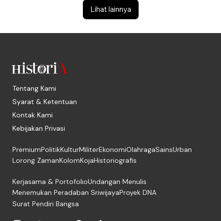
Lihat lainnya
Tentang Kami
Syarat & Ketentuan
Kontak Kami
Kebijakan Privasi
Premium
Politik
Kultur
Militer
Ekonomi
Olahraga
Sains
Urban
Lorong Zaman
Kolom
Koja
Historiografis
Kerjasama & Portofolio
Undangan Menulis
Menemukan Peradaban Sriwijaya
Proyek DNA
Surat Pendiri Bangsa