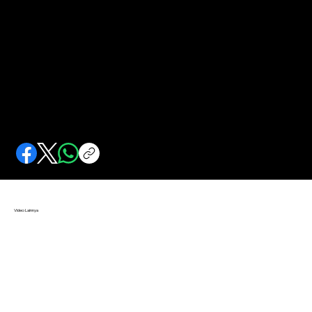
Panglima Wanita Perang Jawa
Perempuan panglima pemberani dan cerdas di Perang Jawa. Andalan Pangeran Diponegoro di berbagai palagan.
Video Lainnya