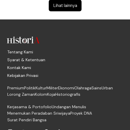
Lihat lainnya
Tentang Kami
Syarat & Ketentuan
Kontak Kami
Kebijakan Privasi
Premium
Politik
Kultur
Militer
Ekonomi
Olahraga
Sains
Urban
Lorong Zaman
Kolom
Koja
Historiografis
Kerjasama & Portofolio
Undangan Menulis
Menemukan Peradaban Sriwijaya
Proyek DNA
Surat Pendiri Bangsa