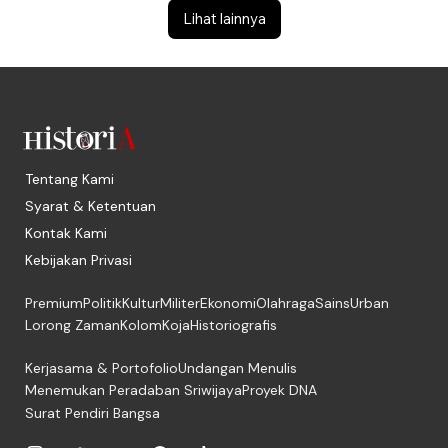
Lihat lainnya
Tentang Kami
Syarat & Ketentuan
Kontak Kami
Kebijakan Privasi
Premium
Politik
Kultur
Militer
Ekonomi
Olahraga
Sains
Urban
Lorong Zaman
Kolom
Koja
Historiografis
Kerjasama & Portofolio
Undangan Menulis
Menemukan Peradaban Sriwijaya
Proyek DNA
Surat Pendiri Bangsa