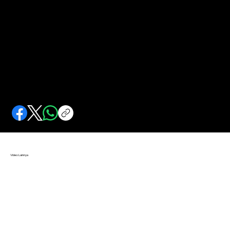
Pengkhianatan VOC Terhadap Joncker
Karena rasisme dan iri dengki, seorang pejabat VOC menyemai intrik yang berujung kematian sang hamba setia kompeni.
Video Lainnya