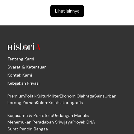
Lihat lainnya
Tentang Kami
Syarat & Ketentuan
Kontak Kami
Kebijakan Privasi
Premium
Politik
Kultur
Militer
Ekonomi
Olahraga
Sains
Urban
Lorong Zaman
Kolom
Koja
Historiografis
Kerjasama & Portofolio
Undangan Menulis
Menemukan Peradaban Sriwijaya
Proyek DNA
Surat Pendiri Bangsa