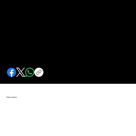
Ritual Panen Raya Kerajaan Adat Marusu di Sulawesi
Selatan
Ungkapan syukur atas panen raya (Katto Bakko) yang dilakukan secara gotong royong.
Video Lainnya