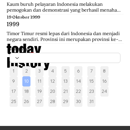
melakukan pengepungan hingga terjadi penembakan 
Kaum buruh pelayaran Indonesia melakukan 
yang akhirnya saling serbu.
pemogokan dan demonstrasi yang berhasil menahan 
sebelas kapal Belanda di Pelabuhan New York yang 
19 Oktober 1999
akan mengangkut perlengkapan perang yang 
1999
diperoleh dari Pemerintah AS.
Timor Timur resmi lepas dari Indonesia dan menjadi 
negara sendiri. Provinsi ini merupakan provinsi ke-27 
Indonesia selama 24 tahun.
Pilih tanggal
1
2
3
4
5
6
7
8
9
10
11
12
13
14
15
16
17
18
19
20
21
22
23
24
25
26
27
28
29
30
31