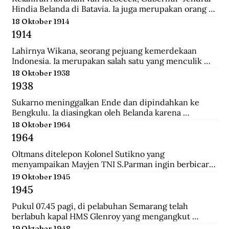
Hindia Belanda di Batavia. Ia juga merupakan orang 
yang memulai perkebunan kopi pertama di Jawa 
18 Oktober 1914
Barat.
1914
Lahirnya Wikana, seorang pejuang kemerdekaan 
Indonesia. Ia merupakan salah satu yang menculik 
Sukaro dan Hatta dalam Peristiwa Rengasdengklok.
18 Oktober 1938
1938
Sukarno meninggalkan Ende dan dipindahkan ke 
Bengkulu. Ia diasingkan oleh Belanda karena 
dianggap membahayakan pemerintahan Belanda.
18 Oktober 1964
1964
Oltmans ditelepon Kolonel Sutikno yang 
menyampaikan Mayjen TNI S.Parman ingin berbicara 
dengannya. Oltmans bertemu dengan Parman 
19 Oktober 1945
sehingga ini pertemuan yang mendekatkan mereka. 
1945
Bahkan Parman pernah meminta tolong untuk 
bertemu dengan Verrips yang diduga merampok uang 
Pukul 07.45 pagi, di pelabuhan Semarang telah 
Bank Indonesia.
berlabuh kapal HMS Glenroy yang mengangkut 
tentara Sekutu, yaitu pasukan Inggris dari brigade 
19 Oktober 1948