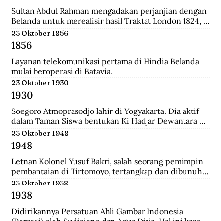
relatif singkat, 179 tahun, dan hanya diperintah oleh 8 
generasi sultan dan dinasti Al-Qadrie, sejak 
Sultan Abdul Rahman mengadakan perjanjian dengan 
kelahirannya 1771 sampai dengan Proklamasi 
Belanda untuk merealisir hasil Traktat London 1824, 
Kemerdekaan RI 1945. Pendiri kesultanan ini adalah 
isinya merupakan pengakuan Sultan bahwa 
23 Oktober 1856
Syarif Abdurrahman Al-Qadrie, putera Sayyed 
pemegang kekuasaan tertinggi adalah Pemerintahan 
1856
Hussein Al-Qadrie, atau Habib Hussein Al-Qadrie.
Hindia Belanda.
Layanan telekomunikasi pertama di Hindia Belanda 
mulai beroperasi di Batavia.
23 Oktober 1930
1930
Soegoro Atmoprasodjo lahir di Yogyakarta. Dia aktif 
dalam Taman Siswa bentukan Ki Hadjar Dewantara 
dan aktivis Partai Indonesia (Partindo). Pada 1935, dia 
23 Oktober 1948
dibuang ke Digul, Tanah Merah, Papua, dengan 
1948
tuduhan terlibat pemberontakan Partai Komunis 
Indonesia terhadap Belanda pada 1926/1927 di Jawa 
Letnan Kolonel Yusuf Bakri, salah seorang pemimpin 
Tengah.
pembantaian di Tirtomoyo, tertangkap dan dibunuh 
di Wonogiri.
23 Oktober 1938
1938
Didirikannya Persatuan Ahli Gambar Indonesia 
(Persagi) oleh Sudjojono dan Agus Djaja. Hal ini karena 