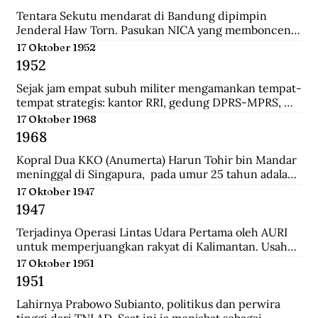
panglima di pasukan Diponegoro waktu masih 
berumur 17 tahun. Ia adalah keturunan bupati 
Tentara Sekutu mendarat di Bandung dipimpin 
Madiun.
Jenderal Haw Torn. Pasukan NICA yang membonceng 
Sekutu berusaha mengembalikan kekuasaan Belanda 
17 Oktober 1952
di Indonesia. Secara sepihak Sekutu meminta agar 
1952
senjata yang dilucuti pasukan TKR dari tentara 
Jepang diserahkan kepada Sekutu.
Sejak jam empat subuh militer mengamankan tempat-
tempat strategis: kantor RRI, gedung DPRS-MPRS, 
dan stasiun-stasiun keretapi. Pukul delapan pagi, 
17 Oktober 1968
kerumuman massa menjalar; mereka diangkut dari 
1968
pabrik-pabrik di luar kota, sisanya dari Jakarta 
dikelola jagoan-jagoan Betawi. Tentara mengorganisir 
Kopral Dua KKO (Anumerta) Harun Tohir bin Mandar 
demonstrasi itu, dengan dukungan tank dan artileri, 
meninggal di Singapura,  pada umur 25 tahun adalah 
bergerak ke istana presiden, menuntut pembubaran 
salah satu dari dua anggota KKO Korps Komando; kini 
17 Oktober 1947
parlemen.
disebut Korps Marinir Indonesia yang ditangkap di 
1947
Singapura pada saat terjadinya Konfrontasi dengan 
Malaysia. Bersama dengan seorang anggota KKO 
Terjadinya Operasi Lintas Udara Pertama oleh AURI 
lainnya bernama Usman, ia dihukum gantung oleh 
untuk memperjuangkan rakyat di Kalimantan. Usaha 
pemerintah Singapura pada Oktober 1968 dengan 
ini berhasil menerobos blokade udara Belanda dan 
17 Oktober 1951
tuduhan meletakkan bom di wilayah pusat kota 
berhasil menerjunkan pasukan didaratan Kalimantan 
1951
Singapura yang padat pada 10 Maret 1965.
dan membantu pasukan gerilaya dalam melawan 
NICA.
Lahirnya Prabowo Subianto, politikus dan perwira 