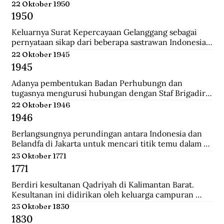
Belanda.
22 Oktober 1950
1950
Keluarnya Surat Kepercayaan Gelanggang sebagai 
pernyataan sikap dari beberapa sastrawan Indonesia 
yang menginginkan untuk menjaga kebudayaan 
22 Oktober 1945
Indonesia diantaranya Asrul Sani dan Rivai Apin. 
1945
Sehingga revolusi harus mempunyai nilai baru yang 
bisa menjadi kebudayaan rayat dengan sifatnya 
Adanya pembentukan Badan Perhubungn dan 
sendiri.
tugasnya mengurusi hubungan dengan Staf Brigadir 
Jenderal N Mac Donalnd, Komandan Brigade Infanteri 
22 Oktober 1946
India ke 37 yang menjadi penguasa tertinggi di 
1946
Bandung. Melalui badan ini, Inggris meminta 
Indonesia sepakat mengumpulkan seluruh 
Berlangsungnya perundingan antara Indonesia dan 
persenjataan untuk diserahakan kepadanya namun 
Belandfa di Jakarta untuk mencari titik temu dalam 
ditolak dengan semangat revolusi.
penyelesaian masalah kedua negara. Namun gagal dan 
23 Oktober 1771
dilanjutkan pada perundingan Linggarjati di Cirebon.
1771
Berdiri kesultanan Qadriyah di Kalimantan Barat. 
Kesultanan ini didirikan oleh keluarga campuran 
antara Arab, Melayu, Bugis dan Dayak. Kehidupan 
23 Oktober 1830
pemerintahan kesultanan ini hanya berlangsung 
1830