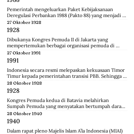
Darurat Sipil di Kalsel.
Pemerintah mengeluarkan Paket Kebijaksanaan 
Deregulasi Perbankan 1988 (Pakto 88) yang menjadi 
titik balik dari berbagai kebijaksanaan penertiban 
27 Oktober 1928
perbankan 1971-1972. Salah satu fundamental dalam  
1928
dalam Pakto 88 adalah perijinan untuk bank devisa 
yang hanya mensyaratkan tingkat kesehatan dan aset 
Dibukanya Kongres Pemuda II di Jakarta yang 
bank telah mencapai minimal Rp. 100 juta.
mempertemukan berbagai organisasi pemuda di 
seluruh Hindia Belanda. Dari kongres ini melahirkan 
27 Oktober 1991
Sumpah Pemuda.
1991
Indonesia secara resmi melepaskan kekuasaan Timor 
Timur kepada pemerintahan transisi PBB. Sehingga 
kini wilayah tersebut bukan lagi bagian dari provinsi 
28 Oktober 1928
Indonesia.
1928
Kongres Pemuda kedua di Batavia melahirkan 
Sumpah Pemuda yang menyatakan bertumpah darah 
satu tanah air Indonesia, berbangsa satu bangsa 
28 Oktober 1940
Indonesia, dan menjunjung bahasa persatuan bahasa 
1940
Indonesia.
Dalam rapat pleno Majelis Islam A’la Indonesia (MIAI) 