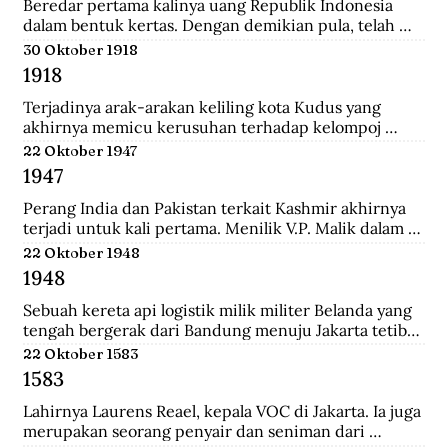
Tionghoa di Indonesia, salah satunya Instruksi 
Beredar pertama kalinya uang Republik Indonesia 
Presiden No.14 Tahun 1967 tentang perayaan 
dalam bentuk kertas. Dengan demikian pula, telah 
masyarakat Tionghoa.
diresmikan bahwa uang Jepang dan Javasche Bank 
30 Oktober 1918
tidak berlaku lagi.
1918
Terjadinya arak-arakan keliling kota Kudus yang 
akhirnya memicu kerusuhan terhadap kelompoj 
Tionghoa disana.
22 Oktober 1947
1947
Perang India dan Pakistan terkait Kashmir akhirnya 
terjadi untuk kali pertama. Menilik V.P. Malik dalam 
Kargil from Surprise to Victory, Perang Indo-Pakistani 
22 Oktober 1948
I itu membawa korban 1.104 jiwa di pihak India dan 
1948
6.000 di pihak Pakistan.
Sebuah kereta api logistik milik militer Belanda yang 
tengah bergerak dari Bandung menuju Jakarta tetiba 
terguling di kawasan Bendul. Sejumlah penumpang 
22 Oktober 1583
tewas seketika dan puluhan lainya mengalami luka-
1583
luka.
Lahirnya Laurens Reael, kepala VOC di Jakarta. Ia juga 
merupakan seorang penyair dan seniman dari 