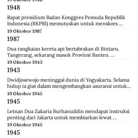
ke-37 yang diantaranya terdiri dari prajurit Gurkha. 
1948
Tak beberapa lama, sekitar pukul 08.00. 
Wongsonegoro membacakan isi persetujuan 
Rapat presidium Badan Konggres Pemuda Republik 
penghentian tembak menembak antara pasukan TKR 
Indonesia (BKPRI) memutuskan untuk menskors 
(Tentara Keamanan Rakyat) dengan tentara Jepang.
Pemuda Sosialis Indonesia (Pesindo).
19 Oktober 1987
1987
Dua rangkaian kereta api bertabrakan di Bintaro, 
Tangerang, sekarang masuk Provinsi Banten. 
Lokomotif dan gerbong pertama masing-masing 
19 Oktober 1943
kereta hancur-lebur. Ratusan penumpang tewas 
1943
mengenaskan. Suara tabrakan terdengar hingga 
beberapa belas meter. Kecelakaan kereta terburuk 
Dwidjosewojo meninggal dunia di Yogyakarta. Selama 
sepanjang sejarah Indonesia. Kecelakaan ini terjadi 
hidup ia giat dalam mengembangkan asuransi untuk 
Senin pagi, sekira jam tujuh. Waktu padat penumpang 
anak negeri. Hingga OL Mij Boemipoetera dan 
19 Oktober 1945
untuk Kereta api (KA) 225 trayek Rangkasbitung—
Merdika sebagai usaha asuransi mendapat pengakuan 
1945
Jakarta Kota. Kereta ini mengangkut 1.887 
badan hukum.
penumpang.
Letnan Dua Zakaria Burhanuddin mendapat instruksi 
penting dari Jakarta untuk membiarkan lewat 
serangkaian kereta api memuat 90 Kaigun (Angkatan 
19 Oktober 1945
Laut Jepang) yang akan melintasi Stasiun Bekasi. 
1945
Namun saat tiba, rakyat dan pejuang Bekasi langsung 