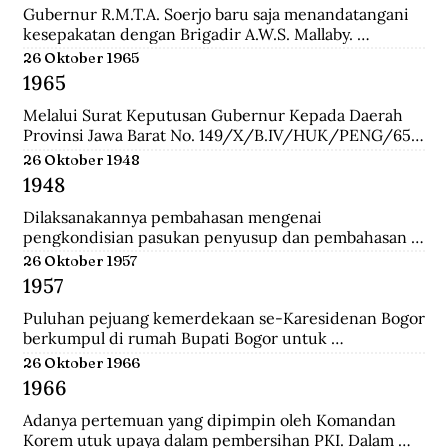
Gubernur R.M.T.A. Soerjo baru saja menandatangani 
kesepakatan dengan Brigadir A.W.S. Mallaby. 
Pertemuan yang terbilang sukses itu melahirkan 
26 Oktober 1965
empat kesepakatan: 1. Pihak Inggris (baca:Sekutu) 
1965
mengakui keberadaan Republik Indonesia sebatas 
distrik Surabaya. 2. Pihak Inggris tidak akan 
Melalui Surat Keputusan Gubernur Kepada Daerah 
membawa masuk pasukan Belanda dan tidak ada 
Provinsi Jawa Barat No. 149/X/B.IV/HUK/PENG/65, 
pasukan Belanda yang disusupkan pada pasukan 
Mashudi memberhentikan sementara waktu delapan 
26 Oktober 1948
Inggris yang mendarat di Surabaya. 3. Pasukan Inggris 
anggota PKI yang duduk dalam DPRD-GR. Mereka 
1948
hanya dibolehkan berada pada radius 800 meter dari 
adalah Suharna Affandi, Abbas Usman, Akhmad 
pelabuhan. 4. Untuk memperlancar komunikasi 
Suganda, Enok Rokhayati, Mustofa, Cece Suryadi, 
Dilaksanakannya pembahasan mengenai 
antara pihak Inggris dengan Republik dalam 
Sukra Prawira Sentana, dan Suhlan Sujana.
pengkondisian pasukan penyusup dan pembahasan 
keseharian, maka dibentuk Biro Kontak 
taktik untuk melawan pasukan Negara Pasundan dan 
26 Oktober 1957
beranggotakan perwakilan dari kedua belah pihak.
DI/TII.
1957
Puluhan pejuang kemerdekaan se-Karesidenan Bogor 
berkumpul di rumah Bupati Bogor untuk 
menyepakati gedung di Jalan Cikeumeuh sebagai 
26 Oktober 1966
Museum Perjoangan.
1966
Adanya pertemuan yang dipimpin oleh Komandan 
Korem utuk upaya dalam pembersihan PKI. Dalam 