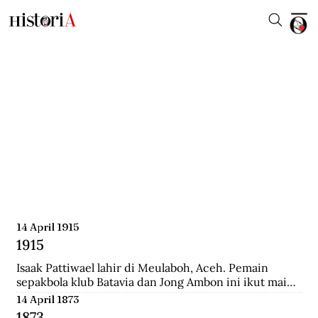
14 April 1915
1915
Isaak Pattiwael lahir di Meulaboh, Aceh. Pemain 
sepakbola klub Batavia dan Jong Ambon ini ikut main 
dalam Piala Dunia 1938 di Prancis.
14 April 1873
1873