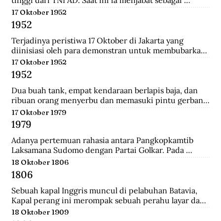
tinggi dari TNI AD. Saat ini ia menjabat sebagai 
Menteri Pertahanan.
17 Oktober 1952
1952
Terjadinya peristiwa 17 Oktober di Jakarta yang 
diinisiasi oleh para demonstran untuk membubarkan 
Parlemen Indonesia akibat korupsi yang meluas dan 
17 Oktober 1952
memburuk di Indonesia.
1952
Dua buah tank, empat kendaraan berlapis baja, dan 
ribuan orang menyerbu dan memasuki pintu gerbang 
Istana Merdeka, kediaman Presiden Sukarno. Mereka 
17 Oktober 1979
berkerumun dan menggelar spanduk yang 
1979
bertuliskan "Bubarkan Parlemen"!.
Adanya pertemuan rahasia antara Pangkopkamtib 
Laksamana Sudomo dengan Partai Golkar. Pada 
pertemuan ini mengecam gagasan ABRI mesti 
18 Oktober 1806
berpihak pada penguasa jelang Pemilu 1982.
1806
Sebuah kapal Inggris muncul di pelabuhan Batavia, 
Kapal perang ini merompak sebuah perahu layar dan 
perahu fregat. Setelah kejatuhan Tanjung Harapan, 
18 Oktober 1909
Inggris berupaya untuk memblokade Pulau Jawa , 