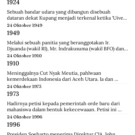
1924
School (HIS) dan MULO di Solo, lalu ke AMS di 
Yogyakarta, kemudian mengambil jurusan Teknik Sipil 
Sebuah bandar udara yang dibangun disebuah 
di Technische Hoogeschool te Bandoeng (sekarang 
dataran dekat Kupang menjadi terkenal ketika 'Uiver', 
ITB).
pesawat Belanda KLM DC-2 yang sedang dicoba 
24 Oktober 1949
menerbangi jalur niaga dari London ke Sydney 
1949
mendarat di situ untuk mengisi bahan bakar.
Melalui sebuah panitia yang beranggotakan Ir. 
Djuanda (wakil RI), Mr. Indrakusuma (wakil BFO) dan 
Hirschfeld (wakil Belanda), membuat perjanjian 
24 Oktober 1910
bahwa RIS akan mengambil alih pijaman-pinjaman 
1910
Hindia Belanda yang semuanya berjumlah 4.300 juta 
gulden.
Meninggalnya Cut Nyak Meutia, pahlwaan 
kemerdekaan Indonesia dari Aceh Utara. Ia dan 
pasukannya terus melakukan perlawanan dengan 
24 Oktober 1973
menyerang dan merampas pos kolonial di wilaya Gayo 
1973
yang melewati hutan.
Hadirnya petisi kepada pemerintah orde baru dari 
mahasiswa dalam bentuk kekecewaaan. Petisi ini 
dipicu karena adanya penyelewengan yang dilakukan 
24 Oktober 1996
oleh pemerintah dan korupsi yang besar.
1996
Presiden Soeharto menerima Direktur CIA, John 