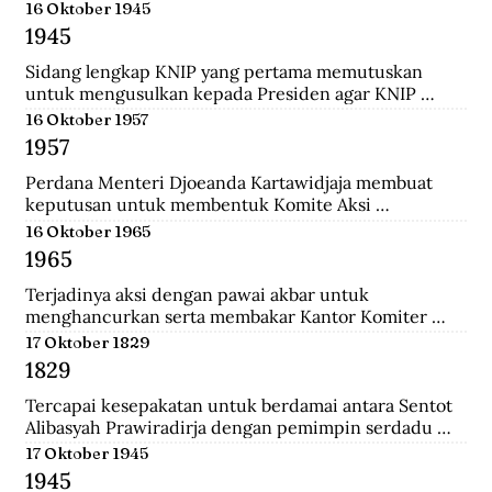
menempuh pendidikan dokter, ia rajin menulis dan 
16 Oktober 1945
mengantarkannya menjadi jurnalis. Ia pernah 
1945
mendirikan Pewarta Wolanda, sebuah surat kabar 
bebahasa melayu yang ia terbitkan di Belanda.
Sidang lengkap KNIP yang pertama memutuskan 
untuk mengusulkan kepada Presiden agar KNIP 
diberi hak legislatif selama MPR dan DPR belum 
16 Oktober 1957
terbentuk.
1957
Perdana Menteri Djoeanda Kartawidjaja membuat 
keputusan untuk membentuk Komite Aksi 
Pembebasan Irian Barat di tiap penjuru Indonesia. Di 
16 Oktober 1965
Jakarta telah berlangsung demonstrasi pemuda yang 
1965
diikuti oleh 100.000 orang untuk menuntut 
pembebasan Irian Barat.
Terjadinya aksi dengan pawai akbar untuk 
menghancurkan serta membakar Kantor Komiter 
Daerah Besar PKI di Jalan Pahlawan, Surabaya.
17 Oktober 1829
1829
Tercapai kesepakatan untuk berdamai antara Sentot 
Alibasyah Prawiradirja dengan pemimpin serdadu 
Belanda sehingga Sentot menghentikan peperangan. 
17 Oktober 1945
Sentot Alibasyah (Pasha 'yang tinggi') menjadi 
1945