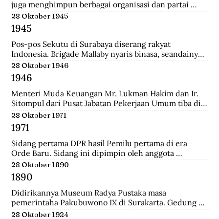
juga menghimpun berbagai organisasi dan partai 
Islam untuk mengajukan mosi kepada pemerintah. 
28 Oktober 1945
Gabungan Politik Indonesia (GAPI) menyatakan 
1945
dukungannya atas langkah-langkah MIAI. Pemerintah 
akhirnya memperhatikan tuntutan MIAI dan GAPI.
Pos-pos Sekutu di Surabaya diserang rakyat 
Indonesia. Brigade Mallaby nyaris binasa, seandainya 
pemimpin-pemimpin Indonesia tidak segera 
28 Oktober 1946
memerintahkan penghentian tembak-menembak.
1946
Menteri Muda Keuangan Mr. Lukman Hakim dan Ir. 
Sitompul dari Pusat Jabatan Pekerjaan Umum tiba di 
Medan dengan pesawat Sekutu dari Palembang. Di 
28 Oktober 1971
lapangan tembak mereka disambut oleh Mr. Mohd. 
1971
Jusuf.
Sidang pertama DPR hasil Pemilu pertama di era 
Orde Baru. Sidang ini dipimpin oleh anggota 
parlemen tertua dibantu anggota parlemen termuda, 
28 Oktober 1890
yaitu K.H. Bisri Sjamsuri (84 tahun) dari Partai NU dan 
1890
Anak Agung Oka Mahendra (25 tahun) dari Golkar.
Didirikannya Museum Radya Pustaka masa 
pemerintaha Pakubuwono IX di Surakarta. Gedung 
ini merupakan rumah kediaman seorang warga 
28 Oktober 1924