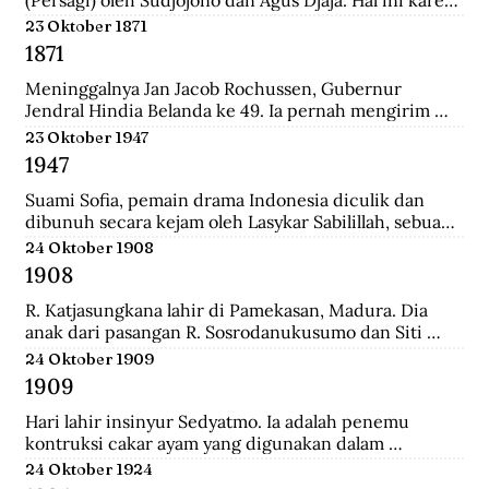
persatuan seniman Belanda mengadakan pameran 
23 Oktober 1871
lukisan untuk seniman Indonesia, sehingga seniman 
1871
Indonesia juga mau memamerkan karyanya.
Meninggalnya Jan Jacob Rochussen, Gubernur 
Jendral Hindia Belanda ke 49. Ia pernah mengirim 
ekspedisi ke Bali, Palembang, Bangka, Sulawesi 
23 Oktober 1947
Selatan, dan lainnya. Ia juga yang meresmikan 
1947
pembukaan tambang batu bara di wilayah Kesultanan 
Banjar yang dinamakan Tambang Batu Bara Oranje 
Suami Sofia, pemain drama Indonesia diculik dan 
Nassau.
dibunuh secara kejam oleh Lasykar Sabilillah, sebuah 
unit bagian dari kelompok DI/TII. Sejak itulah ia 
24 Oktober 1908
harus berjuang untuk mneghidupi anak-anaknya dan 
1908
keluar dari dunia ketenarannya.
R. Katjasungkana lahir di Pamekasan, Madura. Dia 
anak dari pasangan R. Sosrodanukusumo dan Siti 
Rusuli. Sosrodanukusumo, wedana di Sampang dan 
24 Oktober 1909
Bangkalan, merupakan lulusan terbaik Sekolah 
1909
Pegawai Pangreh Praja (Mosvia) di Probolinggo, 
pendiri Sarikat Islam di Sampang, serta aktivis 
Hari lahir insinyur Sedyatmo. Ia adalah penemu 
koperasi garam rakyat yang berjuang agar harga 
kontruksi cakar ayam yang digunakan dalam 
garam tak ditentukan sewenang-wenang oleh 
bangunan-bangunan tinggi. Sedyatmo menyelesaikan 
24 Oktober 1924
Belanda.
pendidikan dari tingkat Hollandsch-Inlandsche 