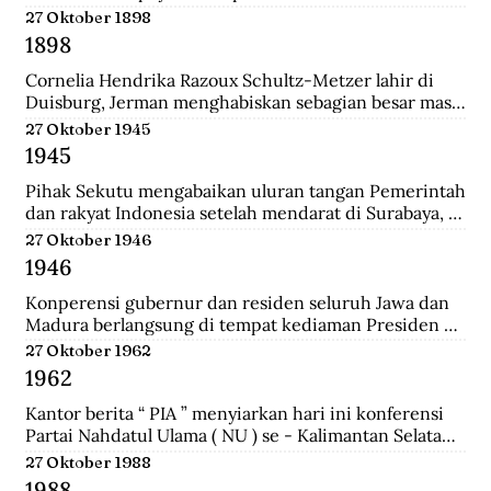
pertemuan ini mengubah jumlah wakil dari kedua 
27 Oktober 1898
golongan yakni 27 dari Golongan Politik dan 21 dari 
1898
Golongan Karya.
Cornelia Hendrika Razoux Schultz-Metzer lahir di 
Duisburg, Jerman menghabiskan sebagian besar masa 
kecilnya di Arnhem. Dia mengenyam pendidikan di 
27 Oktober 1945
Kweekschool untuk menjadi guru. Keputusan 
1945
Pemerintah Kolonial untuk mengangkat Cornelia 
sebagai anggota Dewan Rakyat memancing protes 
Pihak Sekutu mengabaikan uluran tangan Pemerintah 
para perempuan Indonesia.  Para perempuan 
dan rakyat Indonesia setelah mendarat di Surabaya, 
menginginkan seorang wakil perempuan Indonesia di 
dan menyerbu penjara Republik untuk membebaskan 
27 Oktober 1946
Volksraad. Tapi alih-alih memilih perempuan 
perwira-perwira Sekutu dan pegawai RAPWI (Relief 
1946
Indonesia, pemerintah Belanda menunjuk seorang 
of Allied Prisoners of War and Internees) yang 
perempuan Belanda yang aktif di organisasi 
ditawan Republik.
Konperensi gubernur dan residen seluruh Jawa dan 
perempuan sayap IEV.
Madura berlangsung di tempat kediaman Presiden 
Sukarno hari ini di Yogyakarta. Konperensi 
27 Oktober 1962
membicarakan masalah kerjasama yang lebih erat 
1962
antara pemerintah dan pihak swasta.a setelah 
mendarat di Surabaya, dan menyerbu penjara 
Kantor berita “ PIA ” menyiarkan hari ini konferensi 
Republik untuk membebaskan perwira-perwira 
Partai Nahdatul Ulama ( NU ) se - Kalimantan Selatan 
Sekutu dan pegawai RAPWI (Relief of Allied Prisoners 
meminta kepada Presiden Sukarno supaya mengubah 
27 Oktober 1988
of War and Internees) yang ditawan Republik.
status Keadaan Darurat Militer menjadi Keadaan 
1988