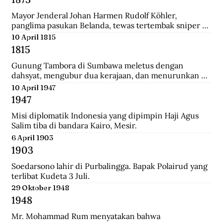
Mayor Jenderal Johan Harmen Rudolf Köhler, 
panglima pasukan Belanda, tewas tertembak sniper 
Aceh di depan Masjid Raya Banda Aceh.
10 April 1815
1815
Gunung Tambora di Sumbawa meletus dengan 
dahsyat, mengubur dua kerajaan, dan menurunkan 
suhu global sehingga disebut tahun tanpa musim 
10 April 1947
panas.
1947
Misi diplomatik Indonesia yang dipimpin Haji Agus 
Salim tiba di bandara Kairo, Mesir.
6 April 1903
1903
Soedarsono lahir di Purbalingga. Bapak Polairud yang 
terlibat Kudeta 3 Juli.
29 Oktober 1948
1948
Mr. Mohammad Rum menyatakan bahwa 