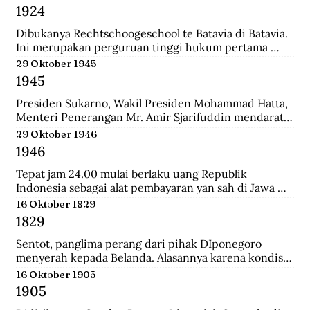
Belanda bernama Johannes Busselaar yang berisikan 
1924
koleksi wayang kulit, buku kuno, dan arca.
Dibukanya Rechtschoogeschool te Batavia di Batavia. 
Ini merupakan perguruan tinggi hukum pertama 
yang didirikan oleh Gubernur Jenderal J.B van heutsz. 
29 Oktober 1945
Saat ini menjadi Fakultas Hukum Universitas 
1945
Indonesia.
Presiden Sukarno, Wakil Presiden Mohammad Hatta, 
Menteri Penerangan Mr. Amir Sjarifuddin mendarat 
di Surabaya atas permintaan Sekutu. Mereka disertai 
29 Oktober 1946
beberapa perwira Inggris dan wartawan-wartawan 
1946
luar negeri.
Tepat jam 24.00 mulai berlaku uang Republik 
Indonesia sebagai alat pembayaran yan sah di Jawa 
dan Madura. Dengan demikian uang yang berlalu 
16 Oktober 1829
sebelumnya tidak lagi berlaku.
1829
Sentot, panglima perang dari pihak DIponegoro 
menyerah kepada Belanda. Alasannya karena kondisi 
perekonomian yang memburuk akibat perang yang 
16 Oktober 1905
tak kunung usai.
1905