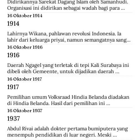
Didirikannya Sarekat Dagang Islam oleh Samanhudi. 
Organisasi ini didirikan sebagai wadah bagi para 
pengusaha batik di Surakarta. Organisasi ini 
16 Oktober 1914
merupakan organisasi pertama yang lahir dari 
1914
Indonesia untuk menentang politik kekuasaan 
Belanda.
Lahirnya Wikana, pahlawan revolusi Indonesia. Ia 
lahir dari keluarga priyai, namun semangatnya sangat 
tinggi dalam memperjuangkan kemerdekaan dari 
16 Oktober 1916
tangan penjajah.
1916
Daerah Ngagel yang terletak di tepi Kali Surabaya ini 
dibeli oleh Gemeente, untuk dijadikan daerah 
industri baru di Surabaya.
16 Oktober 1917
1917
Pemilihan umum Volksraad Hindia Belanda diadakan 
di Hindia Belanda. Hasil dari pemilihan ini 
memberikan kemenangan kepada Perkumpulan 
16 Oktober 1937
Pembebasan Hindia Belanda yang mengalahkan Partai 
1937
Etika Kristen Protestan dan Partai Katolik Hindia.
Abdul Rivai adalah dokter pertama bumiputera yang 
menempuh pendidikan di luar negeri. Meski 