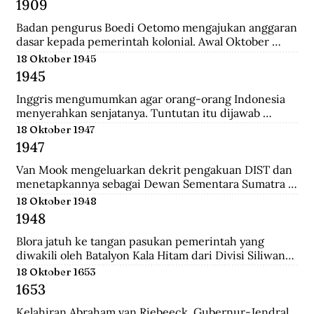
1909
yang merupakan langkah awal sebelum 
merealisasikan rencana besarnya , yakni menguasai 
Badan pengurus Boedi Oetomo mengajukan anggaran 
Pulau Jawa.
dasar kepada pemerintah kolonial. Awal Oktober 
1909, Boedi Oetomo menyelenggrakan konggres 
18 Oktober 1945
untuk menentukan arah perjuangan organisasi. 
1945
Konggres itu berjalan alot, kaum tua seperti Wahidin 
Sudirohusodo dan Radjiman Wedyodiningrat 
Inggris mengumumkan agar orang-orang Indonesia 
menghendaki pendidikan untuk kaum priyayi, 
menyerahkan senjatanya. Tuntutan itu dijawab 
sementara kaum muda seperti Tjipto Mangunkusumo 
dengan giatnya pembentukan laskar-laskar di Medan 
18 Oktober 1947
dan Soetomo justru menghendaki pendidikan bagi 
dan sekitarnya, seperti Berastagi dan Pematang 
1947
seluruh rakyat.
Siantar. Anggota laskar bahkan mencari senjata yang 
dibuang Jepang ke dasar laut, dekat pelabuhan 
Van Mook mengeluarkan dekrit pengakuan DIST dan 
Belawan.
menetapkannya sebagai Dewan Sementara Sumatra 
Timur. Republik mengecam pembentukan NST, 
18 Oktober 1948
menyebut para pemimpinnya sebagai “boneka” 
1948
Belanda. Untuk menghalau propaganda Republik, NST 
membuat suratkabar Mestika dan majalah Medan 
Blora jatuh ke tangan pasukan pemerintah yang 
Buletin. Program utama NST dalam sektor ekonomi 
diwakili oleh Batalyon Kala Hitam dari Divisi Siliwangi. 
adalah pemulihan kembali perkebunan dan hak 
Seperti biasanya, saat pembebasan sebuah kawasan, 
18 Oktober 1653
istimewa penduduk asli atas tanah.
terdapat sejumlah musuh yang menjadi tawanan. 
1653
Salah seorang tawanan terlihat bersikap menantang 
dan seolah tak mau menyerah.
Kelahiran Abraham van Riebeeck, Gubernur-Jendral 