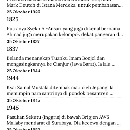
Mark Deutch di Istana Merdeka  untuk pembahasan 
perkembangan Indonesia.
25 Oktober 1825
1825
Putranya Syekh Al-Ansari yang juga dikenal bernama 
Ahmad juga merupakan kelompok dekat pangeran di 
Tegalrejo sebelum Perang Jawa dan tewas 
25 Oktober 1837
mempertahankan markas Diponegoro di Selarong.
1837
Belanda menangkap Tuanku Imam Bonjol dan 
mengasingkannya ke Cianjur (Jawa Barat). Ia lalu 
dipindahkan ke Ambon (Maluku), terus ke Manado 
25 Oktober 1944
(Sulawesi Utara) sampai wafat.
1944
Kyai Zainal Mustafa ditembak mati oleh Jepang. Ia 
memimpin para santrinya di pondok pesantren 
Sukamanah, menghadapi serangan pihak jepang. 
25 Oktober 1945
Peristiwa itu dipicu oleh kedatangan empat opsir 
1945
Jepang ke pondok sehari sebelumnya untuk 
membawa Kyai  Zainal menghadap pemerintah 
Pasukan Sekutu (Inggris) di bawah Brigjen AWS 
Jepang di Tasikmalaya.
Mallaby mendarat di Surabaya. Dia kecewa dengan 
keputusan para petinggi Sekutu terhadap rakyat 
25 Oktober 1982