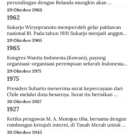
perundingan dengan Belanda mungkin akan 
dilanjutkan bulan depan, dan akan mendatangkan 
29 Oktober 1962
kepastian.
1962
Sukarjo Wiryopranoto memperoleh gelar pahlawan 
nasional RI. Pada tahun 1931 Sukarjo menjadi anggota 
Volksraad bersama dr. Sutomo, ia mendirikan 
29 Oktober 1965
Persatuan Bangsa Indonesia (PBI). Kemudia tahun 
1965
1936, pindah ke Partai Indonesia Raya (Parindra). 
Seteleh kemerdekaan, Sukarjo pernah menduduki 
Kongres Wanita Indonesia (Kowani), payung 
jabatan Duta Besar Indonesia Republik Indonesia di 
organisasi-organisasi perempuan seluruh Indonesia, 
Vatikan, Duta Besar Luar Biasa di Italia.
mengeluarkan Gerwani sebagai anggota.
29 Oktober 1975
1975
Presiden Suharto menerima surat kepercayaan dari 
Chile melalui duta besarnya. Surat itu berisikan 
adanya hubungan diplomatik antara Indonesia-CHile.
30 Oktober 1927
1927
Ketika pengawas M. A. Monsjou tiba, bersama dengan 
rombongan ketujuh interni, di Tanah Merah untuk 
menggantikan Kapten Becking sebagai penguasa 
30 Oktober 1945