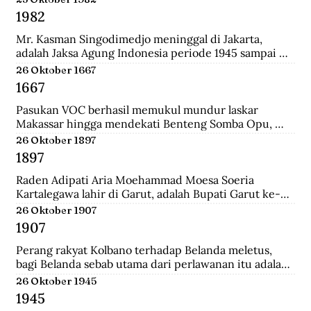
Surabaya.
1982
Mr. Kasman Singodimedjo meninggal di Jakarta, 
adalah Jaksa Agung Indonesia periode 1945 sampai 
1946 dan juga mantan Menteri Muda Kehakiman pada 
26 Oktober 1667
Kabinet Amir Sjarifuddin II. Selain itu ia juga adalah 
1667
Ketua KNIP (Komite Nasional Indonesia Pusat) yang 
menjadi cikal bakal dari DPR.
Pasukan VOC berhasil memukul mundur laskar 
Makassar hingga mendekati Benteng Somba Opu, 
istana Sultan Hassanudin, bahkan pasukan yang 
26 Oktober 1897
dipimpin Cornelis Speelman sudah sampai di depan 
1897
pintu benteng. Gowa mengalami kekalahan dalam 
peperangan. Speelman dan Arung Palakka merasa 
Raden Adipati Aria Moehammad Moesa Soeria 
bahwa inilah saat untuk menawarkan perundingan 
Kartalegawa lahir di Garut, adalah Bupati Garut ke-6 
kepada Sultan Hasanuddin.
yang menjabat dari tahun 1929-1944. Moesa Soeria 
26 Oktober 1907
Kartalegawa mempelopori pendirian Partai Rakyat 
1907
Pasundan (PRP) pada tahun 1946 dan Negara 
Pasundan pada tahun 1947.
Perang rakyat Kolbano terhadap Belanda meletus, 
bagi Belanda sebab utama dari perlawanan itu adalah 
terbunuhnya 19 serdadu dan beberapa orang sipil 
26 Oktober 1945
Belanda oleh Boi Kapitan dan anak buahnya.
1945