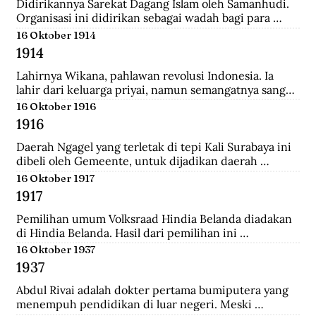
Didirikannya Sarekat Dagang Islam oleh Samanhudi. 
Organisasi ini didirikan sebagai wadah bagi para 
pengusaha batik di Surakarta. Organisasi ini 
16 Oktober 1914
merupakan organisasi pertama yang lahir dari 
1914
Indonesia untuk menentang politik kekuasaan 
Belanda.
Lahirnya Wikana, pahlawan revolusi Indonesia. Ia 
lahir dari keluarga priyai, namun semangatnya sangat 
tinggi dalam memperjuangkan kemerdekaan dari 
16 Oktober 1916
tangan penjajah.
1916
Daerah Ngagel yang terletak di tepi Kali Surabaya ini 
dibeli oleh Gemeente, untuk dijadikan daerah 
industri baru di Surabaya.
16 Oktober 1917
1917
Pemilihan umum Volksraad Hindia Belanda diadakan 
di Hindia Belanda. Hasil dari pemilihan ini 
memberikan kemenangan kepada Perkumpulan 
16 Oktober 1937
Pembebasan Hindia Belanda yang mengalahkan Partai 
1937
Etika Kristen Protestan dan Partai Katolik Hindia.
Abdul Rivai adalah dokter pertama bumiputera yang 
menempuh pendidikan di luar negeri. Meski 