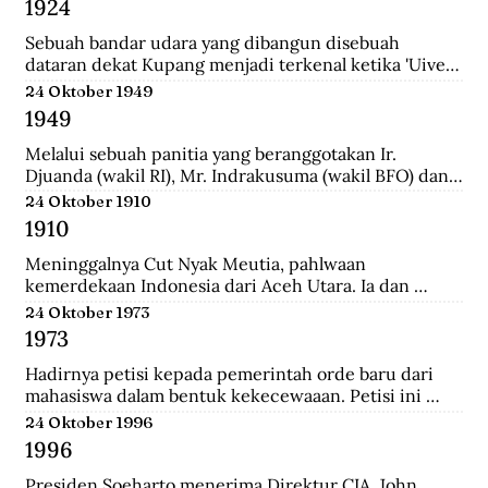
1924
School (HIS) dan MULO di Solo, lalu ke AMS di 
Yogyakarta, kemudian mengambil jurusan Teknik Sipil 
Sebuah bandar udara yang dibangun disebuah 
di Technische Hoogeschool te Bandoeng (sekarang 
dataran dekat Kupang menjadi terkenal ketika 'Uiver', 
ITB).
pesawat Belanda KLM DC-2 yang sedang dicoba 
24 Oktober 1949
menerbangi jalur niaga dari London ke Sydney 
1949
mendarat di situ untuk mengisi bahan bakar.
Melalui sebuah panitia yang beranggotakan Ir. 
Djuanda (wakil RI), Mr. Indrakusuma (wakil BFO) dan 
Hirschfeld (wakil Belanda), membuat perjanjian 
24 Oktober 1910
bahwa RIS akan mengambil alih pijaman-pinjaman 
1910
Hindia Belanda yang semuanya berjumlah 4.300 juta 
gulden.
Meninggalnya Cut Nyak Meutia, pahlwaan 
kemerdekaan Indonesia dari Aceh Utara. Ia dan 
pasukannya terus melakukan perlawanan dengan 
24 Oktober 1973
menyerang dan merampas pos kolonial di wilaya Gayo 
1973
yang melewati hutan.
Hadirnya petisi kepada pemerintah orde baru dari 
mahasiswa dalam bentuk kekecewaaan. Petisi ini 
dipicu karena adanya penyelewengan yang dilakukan 
24 Oktober 1996
oleh pemerintah dan korupsi yang besar.
1996
Presiden Soeharto menerima Direktur CIA, John 