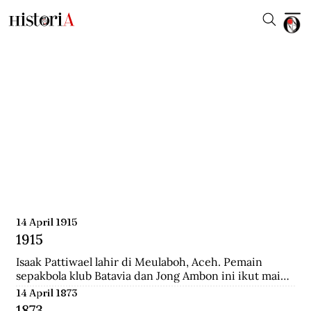
14 April 1915
1915
Isaak Pattiwael lahir di Meulaboh, Aceh. Pemain 
sepakbola klub Batavia dan Jong Ambon ini ikut main 
dalam Piala Dunia 1938 di Prancis.
14 April 1873
1873