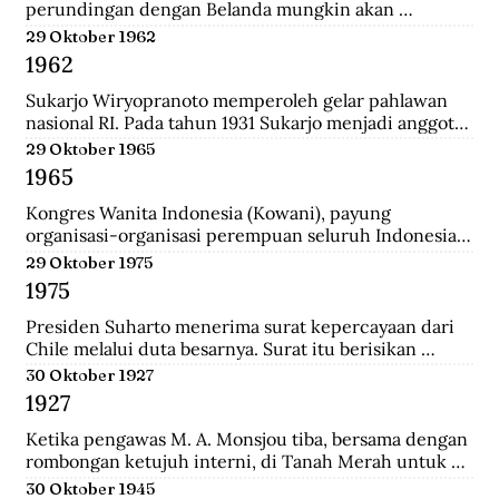
perundingan dengan Belanda mungkin akan 
dilanjutkan bulan depan, dan akan mendatangkan 
29 Oktober 1962
kepastian.
1962
Sukarjo Wiryopranoto memperoleh gelar pahlawan 
nasional RI. Pada tahun 1931 Sukarjo menjadi anggota 
Volksraad bersama dr. Sutomo, ia mendirikan 
29 Oktober 1965
Persatuan Bangsa Indonesia (PBI). Kemudia tahun 
1965
1936, pindah ke Partai Indonesia Raya (Parindra). 
Seteleh kemerdekaan, Sukarjo pernah menduduki 
Kongres Wanita Indonesia (Kowani), payung 
jabatan Duta Besar Indonesia Republik Indonesia di 
organisasi-organisasi perempuan seluruh Indonesia, 
Vatikan, Duta Besar Luar Biasa di Italia.
mengeluarkan Gerwani sebagai anggota.
29 Oktober 1975
1975
Presiden Suharto menerima surat kepercayaan dari 
Chile melalui duta besarnya. Surat itu berisikan 
adanya hubungan diplomatik antara Indonesia-CHile.
30 Oktober 1927
1927
Ketika pengawas M. A. Monsjou tiba, bersama dengan 
rombongan ketujuh interni, di Tanah Merah untuk 
menggantikan Kapten Becking sebagai penguasa 
30 Oktober 1945