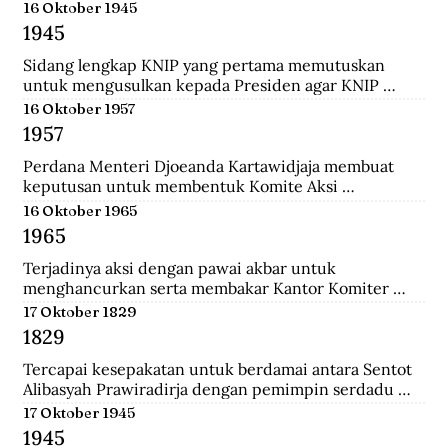
menempuh pendidikan dokter, ia rajin menulis dan 
16 Oktober 1945
mengantarkannya menjadi jurnalis. Ia pernah 
1945
mendirikan Pewarta Wolanda, sebuah surat kabar 
bebahasa melayu yang ia terbitkan di Belanda.
Sidang lengkap KNIP yang pertama memutuskan 
untuk mengusulkan kepada Presiden agar KNIP 
diberi hak legislatif selama MPR dan DPR belum 
16 Oktober 1957
terbentuk.
1957
Perdana Menteri Djoeanda Kartawidjaja membuat 
keputusan untuk membentuk Komite Aksi 
Pembebasan Irian Barat di tiap penjuru Indonesia. Di 
16 Oktober 1965
Jakarta telah berlangsung demonstrasi pemuda yang 
1965
diikuti oleh 100.000 orang untuk menuntut 
pembebasan Irian Barat.
Terjadinya aksi dengan pawai akbar untuk 
menghancurkan serta membakar Kantor Komiter 
Daerah Besar PKI di Jalan Pahlawan, Surabaya.
17 Oktober 1829
1829
Tercapai kesepakatan untuk berdamai antara Sentot 
Alibasyah Prawiradirja dengan pemimpin serdadu 
Belanda sehingga Sentot menghentikan peperangan. 
17 Oktober 1945
Sentot Alibasyah (Pasha 'yang tinggi') menjadi 
1945