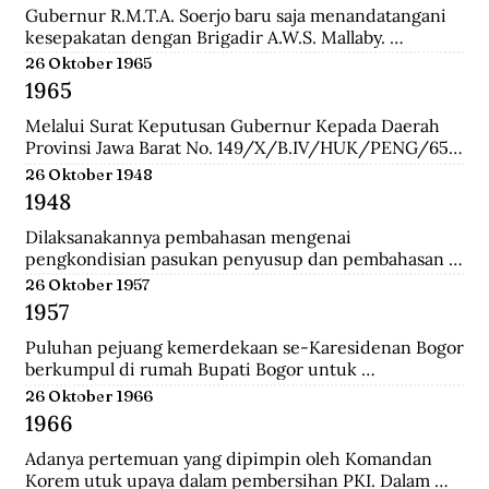
Gubernur R.M.T.A. Soerjo baru saja menandatangani 
kesepakatan dengan Brigadir A.W.S. Mallaby. 
Pertemuan yang terbilang sukses itu melahirkan 
26 Oktober 1965
empat kesepakatan: 1. Pihak Inggris (baca:Sekutu) 
1965
mengakui keberadaan Republik Indonesia sebatas 
distrik Surabaya. 2. Pihak Inggris tidak akan 
Melalui Surat Keputusan Gubernur Kepada Daerah 
membawa masuk pasukan Belanda dan tidak ada 
Provinsi Jawa Barat No. 149/X/B.IV/HUK/PENG/65, 
pasukan Belanda yang disusupkan pada pasukan 
Mashudi memberhentikan sementara waktu delapan 
26 Oktober 1948
Inggris yang mendarat di Surabaya. 3. Pasukan Inggris 
anggota PKI yang duduk dalam DPRD-GR. Mereka 
1948
hanya dibolehkan berada pada radius 800 meter dari 
adalah Suharna Affandi, Abbas Usman, Akhmad 
pelabuhan. 4. Untuk memperlancar komunikasi 
Suganda, Enok Rokhayati, Mustofa, Cece Suryadi, 
Dilaksanakannya pembahasan mengenai 
antara pihak Inggris dengan Republik dalam 
Sukra Prawira Sentana, dan Suhlan Sujana.
pengkondisian pasukan penyusup dan pembahasan 
keseharian, maka dibentuk Biro Kontak 
taktik untuk melawan pasukan Negara Pasundan dan 
26 Oktober 1957
beranggotakan perwakilan dari kedua belah pihak.
DI/TII.
1957
Puluhan pejuang kemerdekaan se-Karesidenan Bogor 
berkumpul di rumah Bupati Bogor untuk 
menyepakati gedung di Jalan Cikeumeuh sebagai 
26 Oktober 1966
Museum Perjoangan.
1966
Adanya pertemuan yang dipimpin oleh Komandan 
Korem utuk upaya dalam pembersihan PKI. Dalam 