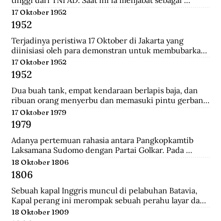
tinggi dari TNI AD. Saat ini ia menjabat sebagai 
Menteri Pertahanan.
17 Oktober 1952
1952
Terjadinya peristiwa 17 Oktober di Jakarta yang 
diinisiasi oleh para demonstran untuk membubarkan 
Parlemen Indonesia akibat korupsi yang meluas dan 
17 Oktober 1952
memburuk di Indonesia.
1952
Dua buah tank, empat kendaraan berlapis baja, dan 
ribuan orang menyerbu dan memasuki pintu gerbang 
Istana Merdeka, kediaman Presiden Sukarno. Mereka 
17 Oktober 1979
berkerumun dan menggelar spanduk yang 
1979
bertuliskan "Bubarkan Parlemen"!.
Adanya pertemuan rahasia antara Pangkopkamtib 
Laksamana Sudomo dengan Partai Golkar. Pada 
pertemuan ini mengecam gagasan ABRI mesti 
18 Oktober 1806
berpihak pada penguasa jelang Pemilu 1982.
1806
Sebuah kapal Inggris muncul di pelabuhan Batavia, 
Kapal perang ini merompak sebuah perahu layar dan 
perahu fregat. Setelah kejatuhan Tanjung Harapan, 
18 Oktober 1909
Inggris berupaya untuk memblokade Pulau Jawa , 