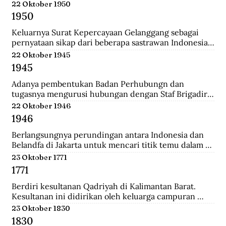
Belanda.
22 Oktober 1950
1950
Keluarnya Surat Kepercayaan Gelanggang sebagai 
pernyataan sikap dari beberapa sastrawan Indonesia 
yang menginginkan untuk menjaga kebudayaan 
22 Oktober 1945
Indonesia diantaranya Asrul Sani dan Rivai Apin. 
1945
Sehingga revolusi harus mempunyai nilai baru yang 
bisa menjadi kebudayaan rayat dengan sifatnya 
Adanya pembentukan Badan Perhubungn dan 
sendiri.
tugasnya mengurusi hubungan dengan Staf Brigadir 
Jenderal N Mac Donalnd, Komandan Brigade Infanteri 
22 Oktober 1946
India ke 37 yang menjadi penguasa tertinggi di 
1946
Bandung. Melalui badan ini, Inggris meminta 
Indonesia sepakat mengumpulkan seluruh 
Berlangsungnya perundingan antara Indonesia dan 
persenjataan untuk diserahakan kepadanya namun 
Belandfa di Jakarta untuk mencari titik temu dalam 
ditolak dengan semangat revolusi.
penyelesaian masalah kedua negara. Namun gagal dan 
23 Oktober 1771
dilanjutkan pada perundingan Linggarjati di Cirebon.
1771
Berdiri kesultanan Qadriyah di Kalimantan Barat. 
Kesultanan ini didirikan oleh keluarga campuran 
antara Arab, Melayu, Bugis dan Dayak. Kehidupan 
23 Oktober 1830
pemerintahan kesultanan ini hanya berlangsung 
1830