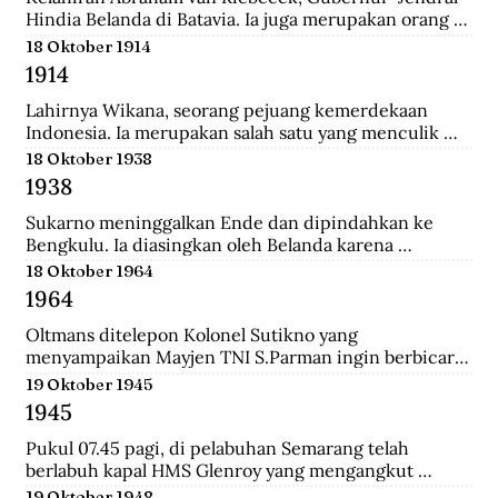
Hindia Belanda di Batavia. Ia juga merupakan orang 
yang memulai perkebunan kopi pertama di Jawa 
18 Oktober 1914
Barat.
1914
Lahirnya Wikana, seorang pejuang kemerdekaan 
Indonesia. Ia merupakan salah satu yang menculik 
Sukaro dan Hatta dalam Peristiwa Rengasdengklok.
18 Oktober 1938
1938
Sukarno meninggalkan Ende dan dipindahkan ke 
Bengkulu. Ia diasingkan oleh Belanda karena 
dianggap membahayakan pemerintahan Belanda.
18 Oktober 1964
1964
Oltmans ditelepon Kolonel Sutikno yang 
menyampaikan Mayjen TNI S.Parman ingin berbicara 
dengannya. Oltmans bertemu dengan Parman 
19 Oktober 1945
sehingga ini pertemuan yang mendekatkan mereka. 
1945
Bahkan Parman pernah meminta tolong untuk 
bertemu dengan Verrips yang diduga merampok uang 
Pukul 07.45 pagi, di pelabuhan Semarang telah 
Bank Indonesia.
berlabuh kapal HMS Glenroy yang mengangkut 
tentara Sekutu, yaitu pasukan Inggris dari brigade 
19 Oktober 1948