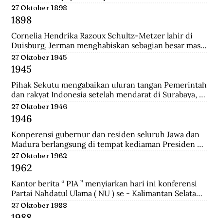
pertemuan ini mengubah jumlah wakil dari kedua 
27 Oktober 1898
golongan yakni 27 dari Golongan Politik dan 21 dari 
1898
Golongan Karya.
Cornelia Hendrika Razoux Schultz-Metzer lahir di 
Duisburg, Jerman menghabiskan sebagian besar masa 
kecilnya di Arnhem. Dia mengenyam pendidikan di 
27 Oktober 1945
Kweekschool untuk menjadi guru. Keputusan 
1945
Pemerintah Kolonial untuk mengangkat Cornelia 
sebagai anggota Dewan Rakyat memancing protes 
Pihak Sekutu mengabaikan uluran tangan Pemerintah 
para perempuan Indonesia.  Para perempuan 
dan rakyat Indonesia setelah mendarat di Surabaya, 
menginginkan seorang wakil perempuan Indonesia di 
dan menyerbu penjara Republik untuk membebaskan 
27 Oktober 1946
Volksraad. Tapi alih-alih memilih perempuan 
perwira-perwira Sekutu dan pegawai RAPWI (Relief 
1946
Indonesia, pemerintah Belanda menunjuk seorang 
of Allied Prisoners of War and Internees) yang 
perempuan Belanda yang aktif di organisasi 
ditawan Republik.
Konperensi gubernur dan residen seluruh Jawa dan 
perempuan sayap IEV.
Madura berlangsung di tempat kediaman Presiden 
Sukarno hari ini di Yogyakarta. Konperensi 
27 Oktober 1962
membicarakan masalah kerjasama yang lebih erat 
1962
antara pemerintah dan pihak swasta.a setelah 
mendarat di Surabaya, dan menyerbu penjara 
Kantor berita “ PIA ” menyiarkan hari ini konferensi 
Republik untuk membebaskan perwira-perwira 
Partai Nahdatul Ulama ( NU ) se - Kalimantan Selatan 
Sekutu dan pegawai RAPWI (Relief of Allied Prisoners 
meminta kepada Presiden Sukarno supaya mengubah 
27 Oktober 1988
of War and Internees) yang ditawan Republik.
status Keadaan Darurat Militer menjadi Keadaan 
1988