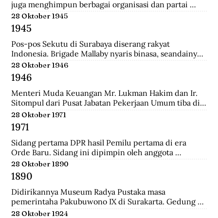
juga menghimpun berbagai organisasi dan partai 
Islam untuk mengajukan mosi kepada pemerintah. 
28 Oktober 1945
Gabungan Politik Indonesia (GAPI) menyatakan 
1945
dukungannya atas langkah-langkah MIAI. Pemerintah 
akhirnya memperhatikan tuntutan MIAI dan GAPI.
Pos-pos Sekutu di Surabaya diserang rakyat 
Indonesia. Brigade Mallaby nyaris binasa, seandainya 
pemimpin-pemimpin Indonesia tidak segera 
28 Oktober 1946
memerintahkan penghentian tembak-menembak.
1946
Menteri Muda Keuangan Mr. Lukman Hakim dan Ir. 
Sitompul dari Pusat Jabatan Pekerjaan Umum tiba di 
Medan dengan pesawat Sekutu dari Palembang. Di 
28 Oktober 1971
lapangan tembak mereka disambut oleh Mr. Mohd. 
1971
Jusuf.
Sidang pertama DPR hasil Pemilu pertama di era 
Orde Baru. Sidang ini dipimpin oleh anggota 
parlemen tertua dibantu anggota parlemen termuda, 
28 Oktober 1890
yaitu K.H. Bisri Sjamsuri (84 tahun) dari Partai NU dan 
1890
Anak Agung Oka Mahendra (25 tahun) dari Golkar.
Didirikannya Museum Radya Pustaka masa 
pemerintaha Pakubuwono IX di Surakarta. Gedung 
ini merupakan rumah kediaman seorang warga 
28 Oktober 1924