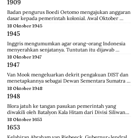
1909
yang merupakan langkah awal sebelum 
merealisasikan rencana besarnya , yakni menguasai 
Badan pengurus Boedi Oetomo mengajukan anggaran 
Pulau Jawa.
dasar kepada pemerintah kolonial. Awal Oktober 
1909, Boedi Oetomo menyelenggrakan konggres 
18 Oktober 1945
untuk menentukan arah perjuangan organisasi. 
1945
Konggres itu berjalan alot, kaum tua seperti Wahidin 
Sudirohusodo dan Radjiman Wedyodiningrat 
Inggris mengumumkan agar orang-orang Indonesia 
menghendaki pendidikan untuk kaum priyayi, 
menyerahkan senjatanya. Tuntutan itu dijawab 
sementara kaum muda seperti Tjipto Mangunkusumo 
dengan giatnya pembentukan laskar-laskar di Medan 
18 Oktober 1947
dan Soetomo justru menghendaki pendidikan bagi 
dan sekitarnya, seperti Berastagi dan Pematang 
1947
seluruh rakyat.
Siantar. Anggota laskar bahkan mencari senjata yang 
dibuang Jepang ke dasar laut, dekat pelabuhan 
Van Mook mengeluarkan dekrit pengakuan DIST dan 
Belawan.
menetapkannya sebagai Dewan Sementara Sumatra 
Timur. Republik mengecam pembentukan NST, 
18 Oktober 1948
menyebut para pemimpinnya sebagai “boneka” 
1948
Belanda. Untuk menghalau propaganda Republik, NST 
membuat suratkabar Mestika dan majalah Medan 
Blora jatuh ke tangan pasukan pemerintah yang 
Buletin. Program utama NST dalam sektor ekonomi 
diwakili oleh Batalyon Kala Hitam dari Divisi Siliwangi. 
adalah pemulihan kembali perkebunan dan hak 
Seperti biasanya, saat pembebasan sebuah kawasan, 
18 Oktober 1653
istimewa penduduk asli atas tanah.
terdapat sejumlah musuh yang menjadi tawanan. 
1653
Salah seorang tawanan terlihat bersikap menantang 
dan seolah tak mau menyerah.
Kelahiran Abraham van Riebeeck, Gubernur-Jendral 