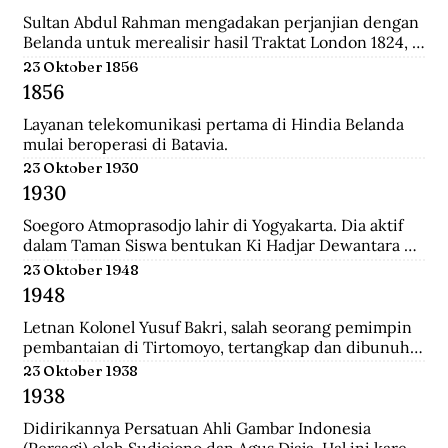
relatif singkat, 179 tahun, dan hanya diperintah oleh 8 
generasi sultan dan dinasti Al-Qadrie, sejak 
Sultan Abdul Rahman mengadakan perjanjian dengan 
kelahirannya 1771 sampai dengan Proklamasi 
Belanda untuk merealisir hasil Traktat London 1824, 
Kemerdekaan RI 1945. Pendiri kesultanan ini adalah 
isinya merupakan pengakuan Sultan bahwa 
23 Oktober 1856
Syarif Abdurrahman Al-Qadrie, putera Sayyed 
pemegang kekuasaan tertinggi adalah Pemerintahan 
1856
Hussein Al-Qadrie, atau Habib Hussein Al-Qadrie.
Hindia Belanda.
Layanan telekomunikasi pertama di Hindia Belanda 
mulai beroperasi di Batavia.
23 Oktober 1930
1930
Soegoro Atmoprasodjo lahir di Yogyakarta. Dia aktif 
dalam Taman Siswa bentukan Ki Hadjar Dewantara 
dan aktivis Partai Indonesia (Partindo). Pada 1935, dia 
23 Oktober 1948
dibuang ke Digul, Tanah Merah, Papua, dengan 
1948
tuduhan terlibat pemberontakan Partai Komunis 
Indonesia terhadap Belanda pada 1926/1927 di Jawa 
Letnan Kolonel Yusuf Bakri, salah seorang pemimpin 
Tengah.
pembantaian di Tirtomoyo, tertangkap dan dibunuh 
di Wonogiri.
23 Oktober 1938
1938
Didirikannya Persatuan Ahli Gambar Indonesia 
(Persagi) oleh Sudjojono dan Agus Djaja. Hal ini karena 