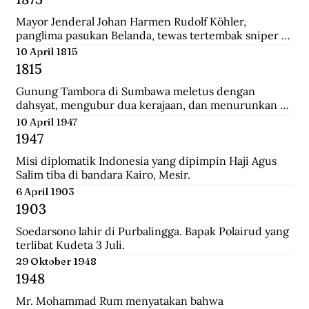
Mayor Jenderal Johan Harmen Rudolf Köhler, 
panglima pasukan Belanda, tewas tertembak sniper 
Aceh di depan Masjid Raya Banda Aceh.
10 April 1815
1815
Gunung Tambora di Sumbawa meletus dengan 
dahsyat, mengubur dua kerajaan, dan menurunkan 
suhu global sehingga disebut tahun tanpa musim 
10 April 1947
panas.
1947
Misi diplomatik Indonesia yang dipimpin Haji Agus 
Salim tiba di bandara Kairo, Mesir.
6 April 1903
1903
Soedarsono lahir di Purbalingga. Bapak Polairud yang 
terlibat Kudeta 3 Juli.
29 Oktober 1948
1948
Mr. Mohammad Rum menyatakan bahwa 