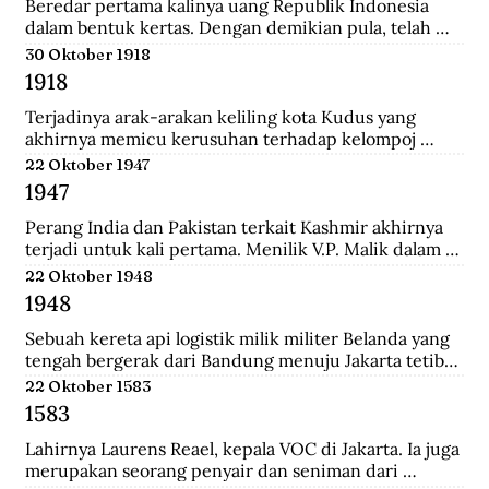
Tionghoa di Indonesia, salah satunya Instruksi 
Beredar pertama kalinya uang Republik Indonesia 
Presiden No.14 Tahun 1967 tentang perayaan 
dalam bentuk kertas. Dengan demikian pula, telah 
masyarakat Tionghoa.
diresmikan bahwa uang Jepang dan Javasche Bank 
30 Oktober 1918
tidak berlaku lagi.
1918
Terjadinya arak-arakan keliling kota Kudus yang 
akhirnya memicu kerusuhan terhadap kelompoj 
Tionghoa disana.
22 Oktober 1947
1947
Perang India dan Pakistan terkait Kashmir akhirnya 
terjadi untuk kali pertama. Menilik V.P. Malik dalam 
Kargil from Surprise to Victory, Perang Indo-Pakistani 
22 Oktober 1948
I itu membawa korban 1.104 jiwa di pihak India dan 
1948
6.000 di pihak Pakistan.
Sebuah kereta api logistik milik militer Belanda yang 
tengah bergerak dari Bandung menuju Jakarta tetiba 
terguling di kawasan Bendul. Sejumlah penumpang 
22 Oktober 1583
tewas seketika dan puluhan lainya mengalami luka-
1583
luka.
Lahirnya Laurens Reael, kepala VOC di Jakarta. Ia juga 
merupakan seorang penyair dan seniman dari 