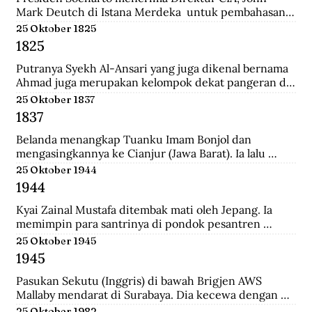
Mark Deutch di Istana Merdeka  untuk pembahasan 
perkembangan Indonesia.
25 Oktober 1825
1825
Putranya Syekh Al-Ansari yang juga dikenal bernama 
Ahmad juga merupakan kelompok dekat pangeran di 
Tegalrejo sebelum Perang Jawa dan tewas 
25 Oktober 1837
mempertahankan markas Diponegoro di Selarong.
1837
Belanda menangkap Tuanku Imam Bonjol dan 
mengasingkannya ke Cianjur (Jawa Barat). Ia lalu 
dipindahkan ke Ambon (Maluku), terus ke Manado 
25 Oktober 1944
(Sulawesi Utara) sampai wafat.
1944
Kyai Zainal Mustafa ditembak mati oleh Jepang. Ia 
memimpin para santrinya di pondok pesantren 
Sukamanah, menghadapi serangan pihak jepang. 
25 Oktober 1945
Peristiwa itu dipicu oleh kedatangan empat opsir 
1945
Jepang ke pondok sehari sebelumnya untuk 
membawa Kyai  Zainal menghadap pemerintah 
Pasukan Sekutu (Inggris) di bawah Brigjen AWS 
Jepang di Tasikmalaya.
Mallaby mendarat di Surabaya. Dia kecewa dengan 
keputusan para petinggi Sekutu terhadap rakyat 
25 Oktober 1982