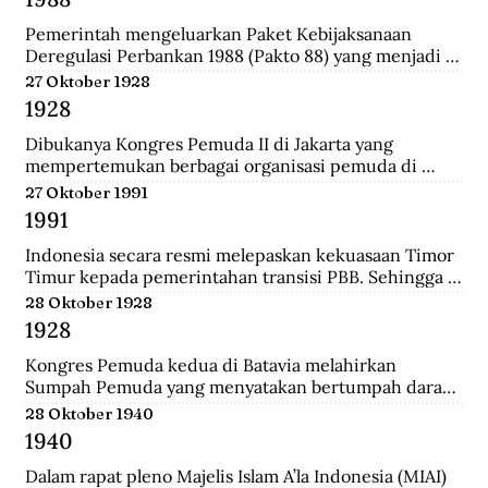
Darurat Sipil di Kalsel.
Pemerintah mengeluarkan Paket Kebijaksanaan 
Deregulasi Perbankan 1988 (Pakto 88) yang menjadi 
titik balik dari berbagai kebijaksanaan penertiban 
27 Oktober 1928
perbankan 1971-1972. Salah satu fundamental dalam  
1928
dalam Pakto 88 adalah perijinan untuk bank devisa 
yang hanya mensyaratkan tingkat kesehatan dan aset 
Dibukanya Kongres Pemuda II di Jakarta yang 
bank telah mencapai minimal Rp. 100 juta.
mempertemukan berbagai organisasi pemuda di 
seluruh Hindia Belanda. Dari kongres ini melahirkan 
27 Oktober 1991
Sumpah Pemuda.
1991
Indonesia secara resmi melepaskan kekuasaan Timor 
Timur kepada pemerintahan transisi PBB. Sehingga 
kini wilayah tersebut bukan lagi bagian dari provinsi 
28 Oktober 1928
Indonesia.
1928
Kongres Pemuda kedua di Batavia melahirkan 
Sumpah Pemuda yang menyatakan bertumpah darah 
satu tanah air Indonesia, berbangsa satu bangsa 
28 Oktober 1940
Indonesia, dan menjunjung bahasa persatuan bahasa 
1940
Indonesia.
Dalam rapat pleno Majelis Islam A’la Indonesia (MIAI) 