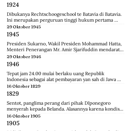
Belanda bernama Johannes Busselaar yang berisikan 
1924
koleksi wayang kulit, buku kuno, dan arca.
Dibukanya Rechtschoogeschool te Batavia di Batavia. 
Ini merupakan perguruan tinggi hukum pertama 
yang didirikan oleh Gubernur Jenderal J.B van heutsz. 
29 Oktober 1945
Saat ini menjadi Fakultas Hukum Universitas 
1945
Indonesia.
Presiden Sukarno, Wakil Presiden Mohammad Hatta, 
Menteri Penerangan Mr. Amir Sjarifuddin mendarat 
di Surabaya atas permintaan Sekutu. Mereka disertai 
29 Oktober 1946
beberapa perwira Inggris dan wartawan-wartawan 
1946
luar negeri.
Tepat jam 24.00 mulai berlaku uang Republik 
Indonesia sebagai alat pembayaran yan sah di Jawa 
dan Madura. Dengan demikian uang yang berlalu 
16 Oktober 1829
sebelumnya tidak lagi berlaku.
1829
Sentot, panglima perang dari pihak DIponegoro 
menyerah kepada Belanda. Alasannya karena kondisi 
perekonomian yang memburuk akibat perang yang 
16 Oktober 1905
tak kunung usai.
1905