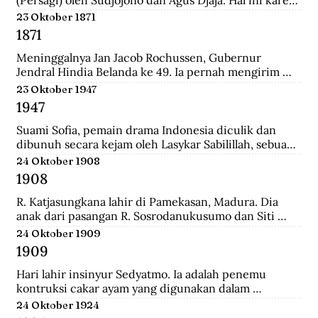
persatuan seniman Belanda mengadakan pameran 
23 Oktober 1871
lukisan untuk seniman Indonesia, sehingga seniman 
1871
Indonesia juga mau memamerkan karyanya.
Meninggalnya Jan Jacob Rochussen, Gubernur 
Jendral Hindia Belanda ke 49. Ia pernah mengirim 
ekspedisi ke Bali, Palembang, Bangka, Sulawesi 
23 Oktober 1947
Selatan, dan lainnya. Ia juga yang meresmikan 
1947
pembukaan tambang batu bara di wilayah Kesultanan 
Banjar yang dinamakan Tambang Batu Bara Oranje 
Suami Sofia, pemain drama Indonesia diculik dan 
Nassau.
dibunuh secara kejam oleh Lasykar Sabilillah, sebuah 
unit bagian dari kelompok DI/TII. Sejak itulah ia 
24 Oktober 1908
harus berjuang untuk mneghidupi anak-anaknya dan 
1908
keluar dari dunia ketenarannya.
R. Katjasungkana lahir di Pamekasan, Madura. Dia 
anak dari pasangan R. Sosrodanukusumo dan Siti 
Rusuli. Sosrodanukusumo, wedana di Sampang dan 
24 Oktober 1909
Bangkalan, merupakan lulusan terbaik Sekolah 
1909
Pegawai Pangreh Praja (Mosvia) di Probolinggo, 
pendiri Sarikat Islam di Sampang, serta aktivis 
Hari lahir insinyur Sedyatmo. Ia adalah penemu 
koperasi garam rakyat yang berjuang agar harga 
kontruksi cakar ayam yang digunakan dalam 
garam tak ditentukan sewenang-wenang oleh 
bangunan-bangunan tinggi. Sedyatmo menyelesaikan 
24 Oktober 1924
Belanda.
pendidikan dari tingkat Hollandsch-Inlandsche 