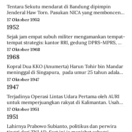
panglima di pasukan Diponegoro waktu masih 
berumur 17 tahun. Ia adalah keturunan bupati 
Tentara Sekutu mendarat di Bandung dipimpin 
Madiun.
Jenderal Haw Torn. Pasukan NICA yang membonceng 
Sekutu berusaha mengembalikan kekuasaan Belanda 
17 Oktober 1952
di Indonesia. Secara sepihak Sekutu meminta agar 
1952
senjata yang dilucuti pasukan TKR dari tentara 
Jepang diserahkan kepada Sekutu.
Sejak jam empat subuh militer mengamankan tempat-
tempat strategis: kantor RRI, gedung DPRS-MPRS, 
dan stasiun-stasiun keretapi. Pukul delapan pagi, 
17 Oktober 1968
kerumuman massa menjalar; mereka diangkut dari 
1968
pabrik-pabrik di luar kota, sisanya dari Jakarta 
dikelola jagoan-jagoan Betawi. Tentara mengorganisir 
Kopral Dua KKO (Anumerta) Harun Tohir bin Mandar 
demonstrasi itu, dengan dukungan tank dan artileri, 
meninggal di Singapura,  pada umur 25 tahun adalah 
bergerak ke istana presiden, menuntut pembubaran 
salah satu dari dua anggota KKO Korps Komando; kini 
17 Oktober 1947
parlemen.
disebut Korps Marinir Indonesia yang ditangkap di 
1947
Singapura pada saat terjadinya Konfrontasi dengan 
Malaysia. Bersama dengan seorang anggota KKO 
Terjadinya Operasi Lintas Udara Pertama oleh AURI 
lainnya bernama Usman, ia dihukum gantung oleh 
untuk memperjuangkan rakyat di Kalimantan. Usaha 
pemerintah Singapura pada Oktober 1968 dengan 
ini berhasil menerobos blokade udara Belanda dan 
17 Oktober 1951
tuduhan meletakkan bom di wilayah pusat kota 
berhasil menerjunkan pasukan didaratan Kalimantan 
1951
Singapura yang padat pada 10 Maret 1965.
dan membantu pasukan gerilaya dalam melawan 
NICA.
Lahirnya Prabowo Subianto, politikus dan perwira 