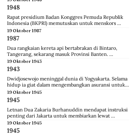
ke-37 yang diantaranya terdiri dari prajurit Gurkha. 
1948
Tak beberapa lama, sekitar pukul 08.00. 
Wongsonegoro membacakan isi persetujuan 
Rapat presidium Badan Konggres Pemuda Republik 
penghentian tembak menembak antara pasukan TKR 
Indonesia (BKPRI) memutuskan untuk menskors 
(Tentara Keamanan Rakyat) dengan tentara Jepang.
Pemuda Sosialis Indonesia (Pesindo).
19 Oktober 1987
1987
Dua rangkaian kereta api bertabrakan di Bintaro, 
Tangerang, sekarang masuk Provinsi Banten. 
Lokomotif dan gerbong pertama masing-masing 
19 Oktober 1943
kereta hancur-lebur. Ratusan penumpang tewas 
1943
mengenaskan. Suara tabrakan terdengar hingga 
beberapa belas meter. Kecelakaan kereta terburuk 
Dwidjosewojo meninggal dunia di Yogyakarta. Selama 
sepanjang sejarah Indonesia. Kecelakaan ini terjadi 
hidup ia giat dalam mengembangkan asuransi untuk 
Senin pagi, sekira jam tujuh. Waktu padat penumpang 
anak negeri. Hingga OL Mij Boemipoetera dan 
19 Oktober 1945
untuk Kereta api (KA) 225 trayek Rangkasbitung—
Merdika sebagai usaha asuransi mendapat pengakuan 
1945
Jakarta Kota. Kereta ini mengangkut 1.887 
badan hukum.
penumpang.
Letnan Dua Zakaria Burhanuddin mendapat instruksi 
penting dari Jakarta untuk membiarkan lewat 
serangkaian kereta api memuat 90 Kaigun (Angkatan 
19 Oktober 1945
Laut Jepang) yang akan melintasi Stasiun Bekasi. 
1945
Namun saat tiba, rakyat dan pejuang Bekasi langsung 