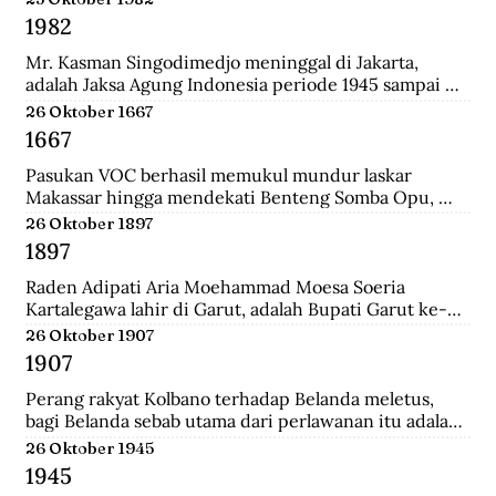
Surabaya.
1982
Mr. Kasman Singodimedjo meninggal di Jakarta, 
adalah Jaksa Agung Indonesia periode 1945 sampai 
1946 dan juga mantan Menteri Muda Kehakiman pada 
26 Oktober 1667
Kabinet Amir Sjarifuddin II. Selain itu ia juga adalah 
1667
Ketua KNIP (Komite Nasional Indonesia Pusat) yang 
menjadi cikal bakal dari DPR.
Pasukan VOC berhasil memukul mundur laskar 
Makassar hingga mendekati Benteng Somba Opu, 
istana Sultan Hassanudin, bahkan pasukan yang 
26 Oktober 1897
dipimpin Cornelis Speelman sudah sampai di depan 
1897
pintu benteng. Gowa mengalami kekalahan dalam 
peperangan. Speelman dan Arung Palakka merasa 
Raden Adipati Aria Moehammad Moesa Soeria 
bahwa inilah saat untuk menawarkan perundingan 
Kartalegawa lahir di Garut, adalah Bupati Garut ke-6 
kepada Sultan Hasanuddin.
yang menjabat dari tahun 1929-1944. Moesa Soeria 
26 Oktober 1907
Kartalegawa mempelopori pendirian Partai Rakyat 
1907
Pasundan (PRP) pada tahun 1946 dan Negara 
Pasundan pada tahun 1947.
Perang rakyat Kolbano terhadap Belanda meletus, 
bagi Belanda sebab utama dari perlawanan itu adalah 
terbunuhnya 19 serdadu dan beberapa orang sipil 
26 Oktober 1945
Belanda oleh Boi Kapitan dan anak buahnya.
1945