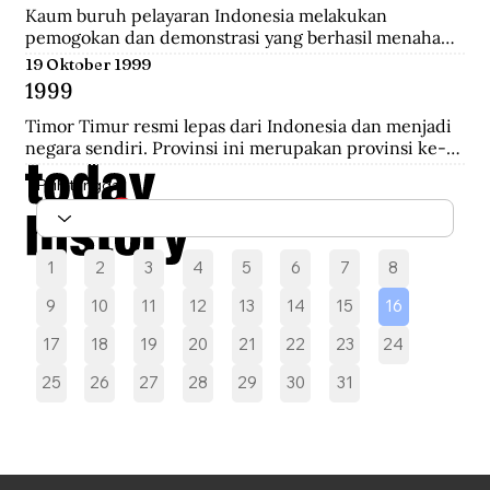
melakukan pengepungan hingga terjadi penembakan 
Kaum buruh pelayaran Indonesia melakukan 
yang akhirnya saling serbu.
pemogokan dan demonstrasi yang berhasil menahan 
sebelas kapal Belanda di Pelabuhan New York yang 
19 Oktober 1999
akan mengangkut perlengkapan perang yang 
1999
diperoleh dari Pemerintah AS.
Timor Timur resmi lepas dari Indonesia dan menjadi 
negara sendiri. Provinsi ini merupakan provinsi ke-27 
Indonesia selama 24 tahun.
Pilih tanggal
1
2
3
4
5
6
7
8
9
10
11
12
13
14
15
16
17
18
19
20
21
22
23
24
25
26
27
28
29
30
31