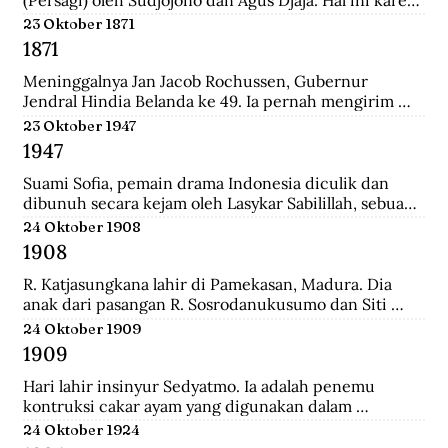
persatuan seniman Belanda mengadakan pameran 
23 Oktober 1871
lukisan untuk seniman Indonesia, sehingga seniman 
1871
Indonesia juga mau memamerkan karyanya.
Meninggalnya Jan Jacob Rochussen, Gubernur 
Jendral Hindia Belanda ke 49. Ia pernah mengirim 
ekspedisi ke Bali, Palembang, Bangka, Sulawesi 
23 Oktober 1947
Selatan, dan lainnya. Ia juga yang meresmikan 
1947
pembukaan tambang batu bara di wilayah Kesultanan 
Banjar yang dinamakan Tambang Batu Bara Oranje 
Suami Sofia, pemain drama Indonesia diculik dan 
Nassau.
dibunuh secara kejam oleh Lasykar Sabilillah, sebuah 
unit bagian dari kelompok DI/TII. Sejak itulah ia 
24 Oktober 1908
harus berjuang untuk mneghidupi anak-anaknya dan 
1908
keluar dari dunia ketenarannya.
R. Katjasungkana lahir di Pamekasan, Madura. Dia 
anak dari pasangan R. Sosrodanukusumo dan Siti 
Rusuli. Sosrodanukusumo, wedana di Sampang dan 
24 Oktober 1909
Bangkalan, merupakan lulusan terbaik Sekolah 
1909
Pegawai Pangreh Praja (Mosvia) di Probolinggo, 
pendiri Sarikat Islam di Sampang, serta aktivis 
Hari lahir insinyur Sedyatmo. Ia adalah penemu 
koperasi garam rakyat yang berjuang agar harga 
kontruksi cakar ayam yang digunakan dalam 
garam tak ditentukan sewenang-wenang oleh 
bangunan-bangunan tinggi. Sedyatmo menyelesaikan 
24 Oktober 1924
Belanda.
pendidikan dari tingkat Hollandsch-Inlandsche 