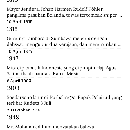
Mayor Jenderal Johan Harmen Rudolf Köhler, 
panglima pasukan Belanda, tewas tertembak sniper 
Aceh di depan Masjid Raya Banda Aceh.
10 April 1815
1815
Gunung Tambora di Sumbawa meletus dengan 
dahsyat, mengubur dua kerajaan, dan menurunkan 
suhu global sehingga disebut tahun tanpa musim 
10 April 1947
panas.
1947
Misi diplomatik Indonesia yang dipimpin Haji Agus 
Salim tiba di bandara Kairo, Mesir.
6 April 1903
1903
Soedarsono lahir di Purbalingga. Bapak Polairud yang 
terlibat Kudeta 3 Juli.
29 Oktober 1948
1948
Mr. Mohammad Rum menyatakan bahwa 