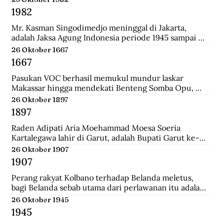
Surabaya.
1982
Mr. Kasman Singodimedjo meninggal di Jakarta, 
adalah Jaksa Agung Indonesia periode 1945 sampai 
1946 dan juga mantan Menteri Muda Kehakiman pada 
26 Oktober 1667
Kabinet Amir Sjarifuddin II. Selain itu ia juga adalah 
1667
Ketua KNIP (Komite Nasional Indonesia Pusat) yang 
menjadi cikal bakal dari DPR.
Pasukan VOC berhasil memukul mundur laskar 
Makassar hingga mendekati Benteng Somba Opu, 
istana Sultan Hassanudin, bahkan pasukan yang 
26 Oktober 1897
dipimpin Cornelis Speelman sudah sampai di depan 
1897
pintu benteng. Gowa mengalami kekalahan dalam 
peperangan. Speelman dan Arung Palakka merasa 
Raden Adipati Aria Moehammad Moesa Soeria 
bahwa inilah saat untuk menawarkan perundingan 
Kartalegawa lahir di Garut, adalah Bupati Garut ke-6 
kepada Sultan Hasanuddin.
yang menjabat dari tahun 1929-1944. Moesa Soeria 
26 Oktober 1907
Kartalegawa mempelopori pendirian Partai Rakyat 
1907
Pasundan (PRP) pada tahun 1946 dan Negara 
Pasundan pada tahun 1947.
Perang rakyat Kolbano terhadap Belanda meletus, 
bagi Belanda sebab utama dari perlawanan itu adalah 
terbunuhnya 19 serdadu dan beberapa orang sipil 
26 Oktober 1945
Belanda oleh Boi Kapitan dan anak buahnya.
1945