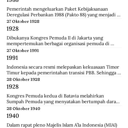
Darurat Sipil di Kalsel.
Pemerintah mengeluarkan Paket Kebijaksanaan 
Deregulasi Perbankan 1988 (Pakto 88) yang menjadi 
titik balik dari berbagai kebijaksanaan penertiban 
27 Oktober 1928
perbankan 1971-1972. Salah satu fundamental dalam  
1928
dalam Pakto 88 adalah perijinan untuk bank devisa 
yang hanya mensyaratkan tingkat kesehatan dan aset 
Dibukanya Kongres Pemuda II di Jakarta yang 
bank telah mencapai minimal Rp. 100 juta.
mempertemukan berbagai organisasi pemuda di 
seluruh Hindia Belanda. Dari kongres ini melahirkan 
27 Oktober 1991
Sumpah Pemuda.
1991
Indonesia secara resmi melepaskan kekuasaan Timor 
Timur kepada pemerintahan transisi PBB. Sehingga 
kini wilayah tersebut bukan lagi bagian dari provinsi 
28 Oktober 1928
Indonesia.
1928
Kongres Pemuda kedua di Batavia melahirkan 
Sumpah Pemuda yang menyatakan bertumpah darah 
satu tanah air Indonesia, berbangsa satu bangsa 
28 Oktober 1940
Indonesia, dan menjunjung bahasa persatuan bahasa 
1940
Indonesia.
Dalam rapat pleno Majelis Islam A’la Indonesia (MIAI) 