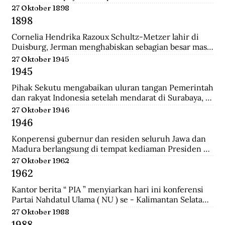
pertemuan ini mengubah jumlah wakil dari kedua 
27 Oktober 1898
golongan yakni 27 dari Golongan Politik dan 21 dari 
1898
Golongan Karya.
Cornelia Hendrika Razoux Schultz-Metzer lahir di 
Duisburg, Jerman menghabiskan sebagian besar masa 
kecilnya di Arnhem. Dia mengenyam pendidikan di 
27 Oktober 1945
Kweekschool untuk menjadi guru. Keputusan 
1945
Pemerintah Kolonial untuk mengangkat Cornelia 
sebagai anggota Dewan Rakyat memancing protes 
Pihak Sekutu mengabaikan uluran tangan Pemerintah 
para perempuan Indonesia.  Para perempuan 
dan rakyat Indonesia setelah mendarat di Surabaya, 
menginginkan seorang wakil perempuan Indonesia di 
dan menyerbu penjara Republik untuk membebaskan 
27 Oktober 1946
Volksraad. Tapi alih-alih memilih perempuan 
perwira-perwira Sekutu dan pegawai RAPWI (Relief 
1946
Indonesia, pemerintah Belanda menunjuk seorang 
of Allied Prisoners of War and Internees) yang 
perempuan Belanda yang aktif di organisasi 
ditawan Republik.
Konperensi gubernur dan residen seluruh Jawa dan 
perempuan sayap IEV.
Madura berlangsung di tempat kediaman Presiden 
Sukarno hari ini di Yogyakarta. Konperensi 
27 Oktober 1962
membicarakan masalah kerjasama yang lebih erat 
1962
antara pemerintah dan pihak swasta.a setelah 
mendarat di Surabaya, dan menyerbu penjara 
Kantor berita “ PIA ” menyiarkan hari ini konferensi 
Republik untuk membebaskan perwira-perwira 
Partai Nahdatul Ulama ( NU ) se - Kalimantan Selatan 
Sekutu dan pegawai RAPWI (Relief of Allied Prisoners 
meminta kepada Presiden Sukarno supaya mengubah 
27 Oktober 1988
of War and Internees) yang ditawan Republik.
status Keadaan Darurat Militer menjadi Keadaan 
1988