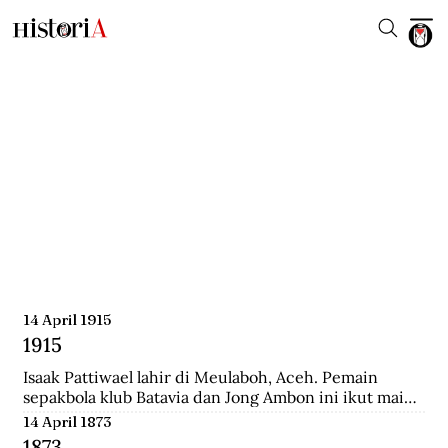
14 April 1915
1915
Isaak Pattiwael lahir di Meulaboh, Aceh. Pemain 
sepakbola klub Batavia dan Jong Ambon ini ikut main 
dalam Piala Dunia 1938 di Prancis.
14 April 1873
1873