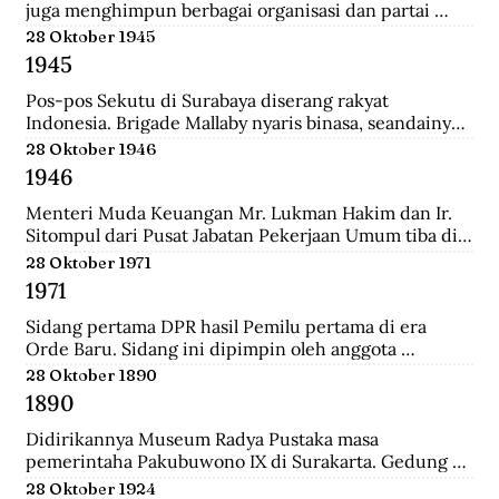
juga menghimpun berbagai organisasi dan partai 
Islam untuk mengajukan mosi kepada pemerintah. 
28 Oktober 1945
Gabungan Politik Indonesia (GAPI) menyatakan 
1945
dukungannya atas langkah-langkah MIAI. Pemerintah 
akhirnya memperhatikan tuntutan MIAI dan GAPI.
Pos-pos Sekutu di Surabaya diserang rakyat 
Indonesia. Brigade Mallaby nyaris binasa, seandainya 
pemimpin-pemimpin Indonesia tidak segera 
28 Oktober 1946
memerintahkan penghentian tembak-menembak.
1946
Menteri Muda Keuangan Mr. Lukman Hakim dan Ir. 
Sitompul dari Pusat Jabatan Pekerjaan Umum tiba di 
Medan dengan pesawat Sekutu dari Palembang. Di 
28 Oktober 1971
lapangan tembak mereka disambut oleh Mr. Mohd. 
1971
Jusuf.
Sidang pertama DPR hasil Pemilu pertama di era 
Orde Baru. Sidang ini dipimpin oleh anggota 
parlemen tertua dibantu anggota parlemen termuda, 
28 Oktober 1890
yaitu K.H. Bisri Sjamsuri (84 tahun) dari Partai NU dan 
1890
Anak Agung Oka Mahendra (25 tahun) dari Golkar.
Didirikannya Museum Radya Pustaka masa 
pemerintaha Pakubuwono IX di Surakarta. Gedung 
ini merupakan rumah kediaman seorang warga 
28 Oktober 1924