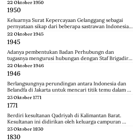
Belanda.
22 Oktober 1950
1950
Keluarnya Surat Kepercayaan Gelanggang sebagai 
pernyataan sikap dari beberapa sastrawan Indonesia 
yang menginginkan untuk menjaga kebudayaan 
22 Oktober 1945
Indonesia diantaranya Asrul Sani dan Rivai Apin. 
1945
Sehingga revolusi harus mempunyai nilai baru yang 
bisa menjadi kebudayaan rayat dengan sifatnya 
Adanya pembentukan Badan Perhubungn dan 
sendiri.
tugasnya mengurusi hubungan dengan Staf Brigadir 
Jenderal N Mac Donalnd, Komandan Brigade Infanteri 
22 Oktober 1946
India ke 37 yang menjadi penguasa tertinggi di 
1946
Bandung. Melalui badan ini, Inggris meminta 
Indonesia sepakat mengumpulkan seluruh 
Berlangsungnya perundingan antara Indonesia dan 
persenjataan untuk diserahakan kepadanya namun 
Belandfa di Jakarta untuk mencari titik temu dalam 
ditolak dengan semangat revolusi.
penyelesaian masalah kedua negara. Namun gagal dan 
23 Oktober 1771
dilanjutkan pada perundingan Linggarjati di Cirebon.
1771
Berdiri kesultanan Qadriyah di Kalimantan Barat. 
Kesultanan ini didirikan oleh keluarga campuran 
antara Arab, Melayu, Bugis dan Dayak. Kehidupan 
23 Oktober 1830
pemerintahan kesultanan ini hanya berlangsung 
1830