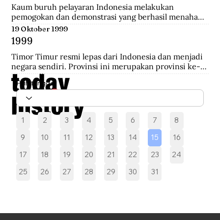
melakukan pengepungan hingga terjadi penembakan 
Kaum buruh pelayaran Indonesia melakukan 
yang akhirnya saling serbu.
pemogokan dan demonstrasi yang berhasil menahan 
sebelas kapal Belanda di Pelabuhan New York yang 
19 Oktober 1999
akan mengangkut perlengkapan perang yang 
1999
diperoleh dari Pemerintah AS.
Timor Timur resmi lepas dari Indonesia dan menjadi 
negara sendiri. Provinsi ini merupakan provinsi ke-27 
Indonesia selama 24 tahun.
Pilih tanggal
1
2
3
4
5
6
7
8
9
10
11
12
13
14
15
16
17
18
19
20
21
22
23
24
25
26
27
28
29
30
31