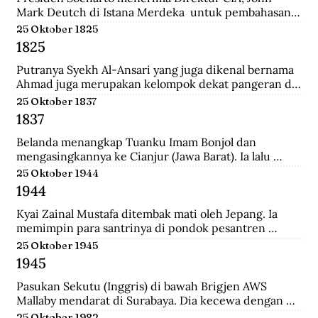
Mark Deutch di Istana Merdeka  untuk pembahasan 
perkembangan Indonesia.
25 Oktober 1825
1825
Putranya Syekh Al-Ansari yang juga dikenal bernama 
Ahmad juga merupakan kelompok dekat pangeran di 
Tegalrejo sebelum Perang Jawa dan tewas 
25 Oktober 1837
mempertahankan markas Diponegoro di Selarong.
1837
Belanda menangkap Tuanku Imam Bonjol dan 
mengasingkannya ke Cianjur (Jawa Barat). Ia lalu 
dipindahkan ke Ambon (Maluku), terus ke Manado 
25 Oktober 1944
(Sulawesi Utara) sampai wafat.
1944
Kyai Zainal Mustafa ditembak mati oleh Jepang. Ia 
memimpin para santrinya di pondok pesantren 
Sukamanah, menghadapi serangan pihak jepang. 
25 Oktober 1945
Peristiwa itu dipicu oleh kedatangan empat opsir 
1945
Jepang ke pondok sehari sebelumnya untuk 
membawa Kyai  Zainal menghadap pemerintah 
Pasukan Sekutu (Inggris) di bawah Brigjen AWS 
Jepang di Tasikmalaya.
Mallaby mendarat di Surabaya. Dia kecewa dengan 
keputusan para petinggi Sekutu terhadap rakyat 
25 Oktober 1982