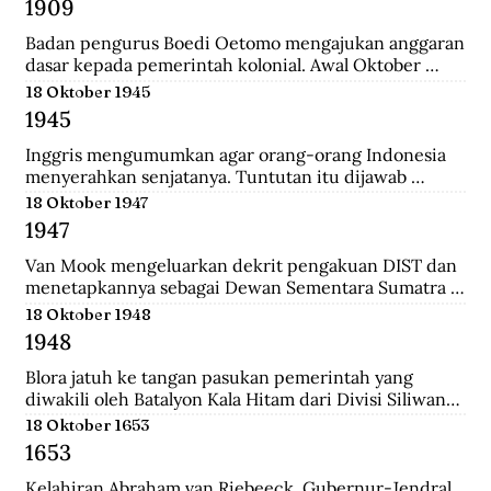
1909
yang merupakan langkah awal sebelum 
merealisasikan rencana besarnya , yakni menguasai 
Badan pengurus Boedi Oetomo mengajukan anggaran 
Pulau Jawa.
dasar kepada pemerintah kolonial. Awal Oktober 
1909, Boedi Oetomo menyelenggrakan konggres 
18 Oktober 1945
untuk menentukan arah perjuangan organisasi. 
1945
Konggres itu berjalan alot, kaum tua seperti Wahidin 
Sudirohusodo dan Radjiman Wedyodiningrat 
Inggris mengumumkan agar orang-orang Indonesia 
menghendaki pendidikan untuk kaum priyayi, 
menyerahkan senjatanya. Tuntutan itu dijawab 
sementara kaum muda seperti Tjipto Mangunkusumo 
dengan giatnya pembentukan laskar-laskar di Medan 
18 Oktober 1947
dan Soetomo justru menghendaki pendidikan bagi 
dan sekitarnya, seperti Berastagi dan Pematang 
1947
seluruh rakyat.
Siantar. Anggota laskar bahkan mencari senjata yang 
dibuang Jepang ke dasar laut, dekat pelabuhan 
Van Mook mengeluarkan dekrit pengakuan DIST dan 
Belawan.
menetapkannya sebagai Dewan Sementara Sumatra 
Timur. Republik mengecam pembentukan NST, 
18 Oktober 1948
menyebut para pemimpinnya sebagai “boneka” 
1948
Belanda. Untuk menghalau propaganda Republik, NST 
membuat suratkabar Mestika dan majalah Medan 
Blora jatuh ke tangan pasukan pemerintah yang 
Buletin. Program utama NST dalam sektor ekonomi 
diwakili oleh Batalyon Kala Hitam dari Divisi Siliwangi. 
adalah pemulihan kembali perkebunan dan hak 
Seperti biasanya, saat pembebasan sebuah kawasan, 
18 Oktober 1653
istimewa penduduk asli atas tanah.
terdapat sejumlah musuh yang menjadi tawanan. 
1653
Salah seorang tawanan terlihat bersikap menantang 
dan seolah tak mau menyerah.
Kelahiran Abraham van Riebeeck, Gubernur-Jendral 