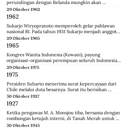
perundingan dengan Belanda mungkin akan 
dilanjutkan bulan depan, dan akan mendatangkan 
29 Oktober 1962
kepastian.
1962
Sukarjo Wiryopranoto memperoleh gelar pahlawan 
nasional RI. Pada tahun 1931 Sukarjo menjadi anggota 
Volksraad bersama dr. Sutomo, ia mendirikan 
29 Oktober 1965
Persatuan Bangsa Indonesia (PBI). Kemudia tahun 
1965
1936, pindah ke Partai Indonesia Raya (Parindra). 
Seteleh kemerdekaan, Sukarjo pernah menduduki 
Kongres Wanita Indonesia (Kowani), payung 
jabatan Duta Besar Indonesia Republik Indonesia di 
organisasi-organisasi perempuan seluruh Indonesia, 
Vatikan, Duta Besar Luar Biasa di Italia.
mengeluarkan Gerwani sebagai anggota.
29 Oktober 1975
1975
Presiden Suharto menerima surat kepercayaan dari 
Chile melalui duta besarnya. Surat itu berisikan 
adanya hubungan diplomatik antara Indonesia-CHile.
30 Oktober 1927
1927
Ketika pengawas M. A. Monsjou tiba, bersama dengan 
rombongan ketujuh interni, di Tanah Merah untuk 
menggantikan Kapten Becking sebagai penguasa 
30 Oktober 1945