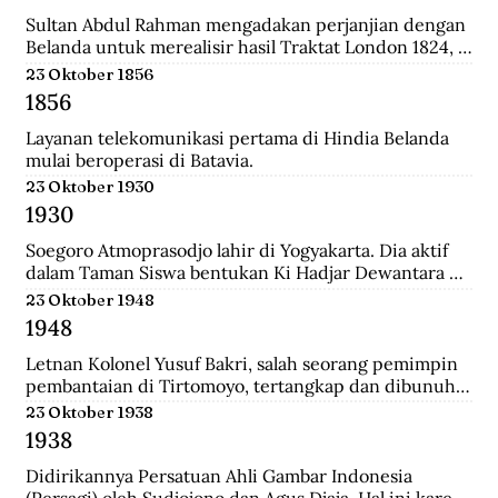
relatif singkat, 179 tahun, dan hanya diperintah oleh 8 
generasi sultan dan dinasti Al-Qadrie, sejak 
Sultan Abdul Rahman mengadakan perjanjian dengan 
kelahirannya 1771 sampai dengan Proklamasi 
Belanda untuk merealisir hasil Traktat London 1824, 
Kemerdekaan RI 1945. Pendiri kesultanan ini adalah 
isinya merupakan pengakuan Sultan bahwa 
23 Oktober 1856
Syarif Abdurrahman Al-Qadrie, putera Sayyed 
pemegang kekuasaan tertinggi adalah Pemerintahan 
1856
Hussein Al-Qadrie, atau Habib Hussein Al-Qadrie.
Hindia Belanda.
Layanan telekomunikasi pertama di Hindia Belanda 
mulai beroperasi di Batavia.
23 Oktober 1930
1930
Soegoro Atmoprasodjo lahir di Yogyakarta. Dia aktif 
dalam Taman Siswa bentukan Ki Hadjar Dewantara 
dan aktivis Partai Indonesia (Partindo). Pada 1935, dia 
23 Oktober 1948
dibuang ke Digul, Tanah Merah, Papua, dengan 
1948
tuduhan terlibat pemberontakan Partai Komunis 
Indonesia terhadap Belanda pada 1926/1927 di Jawa 
Letnan Kolonel Yusuf Bakri, salah seorang pemimpin 
Tengah.
pembantaian di Tirtomoyo, tertangkap dan dibunuh 
di Wonogiri.
23 Oktober 1938
1938
Didirikannya Persatuan Ahli Gambar Indonesia 
(Persagi) oleh Sudjojono dan Agus Djaja. Hal ini karena 