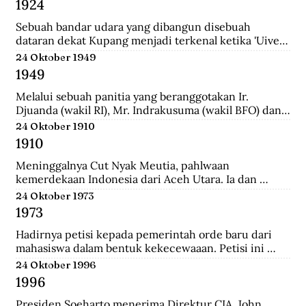
1924
School (HIS) dan MULO di Solo, lalu ke AMS di 
Yogyakarta, kemudian mengambil jurusan Teknik Sipil 
Sebuah bandar udara yang dibangun disebuah 
di Technische Hoogeschool te Bandoeng (sekarang 
dataran dekat Kupang menjadi terkenal ketika 'Uiver', 
ITB).
pesawat Belanda KLM DC-2 yang sedang dicoba 
24 Oktober 1949
menerbangi jalur niaga dari London ke Sydney 
1949
mendarat di situ untuk mengisi bahan bakar.
Melalui sebuah panitia yang beranggotakan Ir. 
Djuanda (wakil RI), Mr. Indrakusuma (wakil BFO) dan 
Hirschfeld (wakil Belanda), membuat perjanjian 
24 Oktober 1910
bahwa RIS akan mengambil alih pijaman-pinjaman 
1910
Hindia Belanda yang semuanya berjumlah 4.300 juta 
gulden.
Meninggalnya Cut Nyak Meutia, pahlwaan 
kemerdekaan Indonesia dari Aceh Utara. Ia dan 
pasukannya terus melakukan perlawanan dengan 
24 Oktober 1973
menyerang dan merampas pos kolonial di wilaya Gayo 
1973
yang melewati hutan.
Hadirnya petisi kepada pemerintah orde baru dari 
mahasiswa dalam bentuk kekecewaaan. Petisi ini 
dipicu karena adanya penyelewengan yang dilakukan 
24 Oktober 1996
oleh pemerintah dan korupsi yang besar.
1996
Presiden Soeharto menerima Direktur CIA, John 