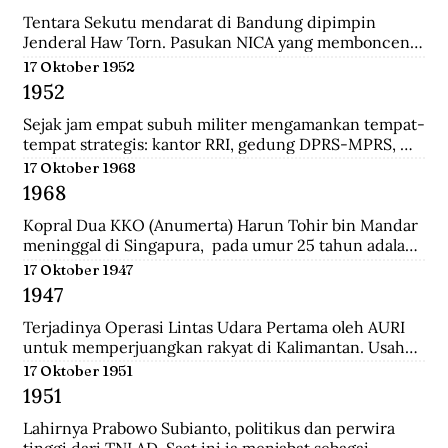
panglima di pasukan Diponegoro waktu masih 
berumur 17 tahun. Ia adalah keturunan bupati 
Tentara Sekutu mendarat di Bandung dipimpin 
Madiun.
Jenderal Haw Torn. Pasukan NICA yang membonceng 
Sekutu berusaha mengembalikan kekuasaan Belanda 
17 Oktober 1952
di Indonesia. Secara sepihak Sekutu meminta agar 
1952
senjata yang dilucuti pasukan TKR dari tentara 
Jepang diserahkan kepada Sekutu.
Sejak jam empat subuh militer mengamankan tempat-
tempat strategis: kantor RRI, gedung DPRS-MPRS, 
dan stasiun-stasiun keretapi. Pukul delapan pagi, 
17 Oktober 1968
kerumuman massa menjalar; mereka diangkut dari 
1968
pabrik-pabrik di luar kota, sisanya dari Jakarta 
dikelola jagoan-jagoan Betawi. Tentara mengorganisir 
Kopral Dua KKO (Anumerta) Harun Tohir bin Mandar 
demonstrasi itu, dengan dukungan tank dan artileri, 
meninggal di Singapura,  pada umur 25 tahun adalah 
bergerak ke istana presiden, menuntut pembubaran 
salah satu dari dua anggota KKO Korps Komando; kini 
17 Oktober 1947
parlemen.
disebut Korps Marinir Indonesia yang ditangkap di 
1947
Singapura pada saat terjadinya Konfrontasi dengan 
Malaysia. Bersama dengan seorang anggota KKO 
Terjadinya Operasi Lintas Udara Pertama oleh AURI 
lainnya bernama Usman, ia dihukum gantung oleh 
untuk memperjuangkan rakyat di Kalimantan. Usaha 
pemerintah Singapura pada Oktober 1968 dengan 
ini berhasil menerobos blokade udara Belanda dan 
17 Oktober 1951
tuduhan meletakkan bom di wilayah pusat kota 
berhasil menerjunkan pasukan didaratan Kalimantan 
1951
Singapura yang padat pada 10 Maret 1965.
dan membantu pasukan gerilaya dalam melawan 
NICA.
Lahirnya Prabowo Subianto, politikus dan perwira 