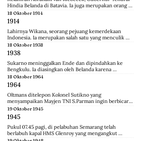
Hindia Belanda di Batavia. Ia juga merupakan orang 
yang memulai perkebunan kopi pertama di Jawa 
18 Oktober 1914
Barat.
1914
Lahirnya Wikana, seorang pejuang kemerdekaan 
Indonesia. Ia merupakan salah satu yang menculik 
Sukaro dan Hatta dalam Peristiwa Rengasdengklok.
18 Oktober 1938
1938
Sukarno meninggalkan Ende dan dipindahkan ke 
Bengkulu. Ia diasingkan oleh Belanda karena 
dianggap membahayakan pemerintahan Belanda.
18 Oktober 1964
1964
Oltmans ditelepon Kolonel Sutikno yang 
menyampaikan Mayjen TNI S.Parman ingin berbicara 
dengannya. Oltmans bertemu dengan Parman 
19 Oktober 1945
sehingga ini pertemuan yang mendekatkan mereka. 
1945
Bahkan Parman pernah meminta tolong untuk 
bertemu dengan Verrips yang diduga merampok uang 
Pukul 07.45 pagi, di pelabuhan Semarang telah 
Bank Indonesia.
berlabuh kapal HMS Glenroy yang mengangkut 
tentara Sekutu, yaitu pasukan Inggris dari brigade 
19 Oktober 1948