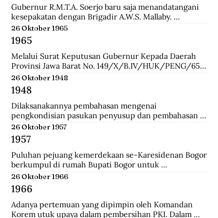
Gubernur R.M.T.A. Soerjo baru saja menandatangani 
kesepakatan dengan Brigadir A.W.S. Mallaby. 
Pertemuan yang terbilang sukses itu melahirkan 
26 Oktober 1965
empat kesepakatan: 1. Pihak Inggris (baca:Sekutu) 
1965
mengakui keberadaan Republik Indonesia sebatas 
distrik Surabaya. 2. Pihak Inggris tidak akan 
Melalui Surat Keputusan Gubernur Kepada Daerah 
membawa masuk pasukan Belanda dan tidak ada 
Provinsi Jawa Barat No. 149/X/B.IV/HUK/PENG/65, 
pasukan Belanda yang disusupkan pada pasukan 
Mashudi memberhentikan sementara waktu delapan 
26 Oktober 1948
Inggris yang mendarat di Surabaya. 3. Pasukan Inggris 
anggota PKI yang duduk dalam DPRD-GR. Mereka 
1948
hanya dibolehkan berada pada radius 800 meter dari 
adalah Suharna Affandi, Abbas Usman, Akhmad 
pelabuhan. 4. Untuk memperlancar komunikasi 
Suganda, Enok Rokhayati, Mustofa, Cece Suryadi, 
Dilaksanakannya pembahasan mengenai 
antara pihak Inggris dengan Republik dalam 
Sukra Prawira Sentana, dan Suhlan Sujana.
pengkondisian pasukan penyusup dan pembahasan 
keseharian, maka dibentuk Biro Kontak 
taktik untuk melawan pasukan Negara Pasundan dan 
26 Oktober 1957
beranggotakan perwakilan dari kedua belah pihak.
DI/TII.
1957
Puluhan pejuang kemerdekaan se-Karesidenan Bogor 
berkumpul di rumah Bupati Bogor untuk 
menyepakati gedung di Jalan Cikeumeuh sebagai 
26 Oktober 1966
Museum Perjoangan.
1966
Adanya pertemuan yang dipimpin oleh Komandan 
Korem utuk upaya dalam pembersihan PKI. Dalam 