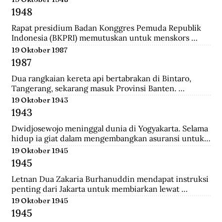
ke-37 yang diantaranya terdiri dari prajurit Gurkha. 
1948
Tak beberapa lama, sekitar pukul 08.00. 
Wongsonegoro membacakan isi persetujuan 
Rapat presidium Badan Konggres Pemuda Republik 
penghentian tembak menembak antara pasukan TKR 
Indonesia (BKPRI) memutuskan untuk menskors 
(Tentara Keamanan Rakyat) dengan tentara Jepang.
Pemuda Sosialis Indonesia (Pesindo).
19 Oktober 1987
1987
Dua rangkaian kereta api bertabrakan di Bintaro, 
Tangerang, sekarang masuk Provinsi Banten. 
Lokomotif dan gerbong pertama masing-masing 
19 Oktober 1943
kereta hancur-lebur. Ratusan penumpang tewas 
1943
mengenaskan. Suara tabrakan terdengar hingga 
beberapa belas meter. Kecelakaan kereta terburuk 
Dwidjosewojo meninggal dunia di Yogyakarta. Selama 
sepanjang sejarah Indonesia. Kecelakaan ini terjadi 
hidup ia giat dalam mengembangkan asuransi untuk 
Senin pagi, sekira jam tujuh. Waktu padat penumpang 
anak negeri. Hingga OL Mij Boemipoetera dan 
19 Oktober 1945
untuk Kereta api (KA) 225 trayek Rangkasbitung—
Merdika sebagai usaha asuransi mendapat pengakuan 
1945
Jakarta Kota. Kereta ini mengangkut 1.887 
badan hukum.
penumpang.
Letnan Dua Zakaria Burhanuddin mendapat instruksi 
penting dari Jakarta untuk membiarkan lewat 
serangkaian kereta api memuat 90 Kaigun (Angkatan 
19 Oktober 1945
Laut Jepang) yang akan melintasi Stasiun Bekasi. 
1945
Namun saat tiba, rakyat dan pejuang Bekasi langsung 