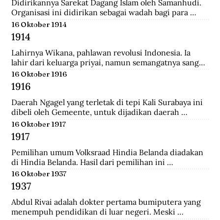
Didirikannya Sarekat Dagang Islam oleh Samanhudi. 
Organisasi ini didirikan sebagai wadah bagi para 
pengusaha batik di Surakarta. Organisasi ini 
16 Oktober 1914
merupakan organisasi pertama yang lahir dari 
1914
Indonesia untuk menentang politik kekuasaan 
Belanda.
Lahirnya Wikana, pahlawan revolusi Indonesia. Ia 
lahir dari keluarga priyai, namun semangatnya sangat 
tinggi dalam memperjuangkan kemerdekaan dari 
16 Oktober 1916
tangan penjajah.
1916
Daerah Ngagel yang terletak di tepi Kali Surabaya ini 
dibeli oleh Gemeente, untuk dijadikan daerah 
industri baru di Surabaya.
16 Oktober 1917
1917
Pemilihan umum Volksraad Hindia Belanda diadakan 
di Hindia Belanda. Hasil dari pemilihan ini 
memberikan kemenangan kepada Perkumpulan 
16 Oktober 1937
Pembebasan Hindia Belanda yang mengalahkan Partai 
1937
Etika Kristen Protestan dan Partai Katolik Hindia.
Abdul Rivai adalah dokter pertama bumiputera yang 
menempuh pendidikan di luar negeri. Meski 