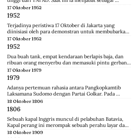
tinggi dari TNI AD. Saat ini ia menjabat sebagai 
Menteri Pertahanan.
17 Oktober 1952
1952
Terjadinya peristiwa 17 Oktober di Jakarta yang 
diinisiasi oleh para demonstran untuk membubarkan 
Parlemen Indonesia akibat korupsi yang meluas dan 
17 Oktober 1952
memburuk di Indonesia.
1952
Dua buah tank, empat kendaraan berlapis baja, dan 
ribuan orang menyerbu dan memasuki pintu gerbang 
Istana Merdeka, kediaman Presiden Sukarno. Mereka 
17 Oktober 1979
berkerumun dan menggelar spanduk yang 
1979
bertuliskan "Bubarkan Parlemen"!.
Adanya pertemuan rahasia antara Pangkopkamtib 
Laksamana Sudomo dengan Partai Golkar. Pada 
pertemuan ini mengecam gagasan ABRI mesti 
18 Oktober 1806
berpihak pada penguasa jelang Pemilu 1982.
1806
Sebuah kapal Inggris muncul di pelabuhan Batavia, 
Kapal perang ini merompak sebuah perahu layar dan 
perahu fregat. Setelah kejatuhan Tanjung Harapan, 
18 Oktober 1909
Inggris berupaya untuk memblokade Pulau Jawa , 