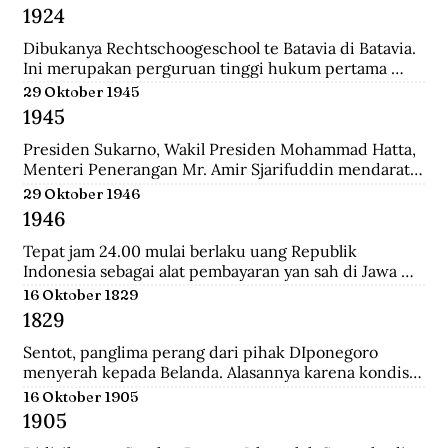
Belanda bernama Johannes Busselaar yang berisikan 
1924
koleksi wayang kulit, buku kuno, dan arca.
Dibukanya Rechtschoogeschool te Batavia di Batavia. 
Ini merupakan perguruan tinggi hukum pertama 
yang didirikan oleh Gubernur Jenderal J.B van heutsz. 
29 Oktober 1945
Saat ini menjadi Fakultas Hukum Universitas 
1945
Indonesia.
Presiden Sukarno, Wakil Presiden Mohammad Hatta, 
Menteri Penerangan Mr. Amir Sjarifuddin mendarat 
di Surabaya atas permintaan Sekutu. Mereka disertai 
29 Oktober 1946
beberapa perwira Inggris dan wartawan-wartawan 
1946
luar negeri.
Tepat jam 24.00 mulai berlaku uang Republik 
Indonesia sebagai alat pembayaran yan sah di Jawa 
dan Madura. Dengan demikian uang yang berlalu 
16 Oktober 1829
sebelumnya tidak lagi berlaku.
1829
Sentot, panglima perang dari pihak DIponegoro 
menyerah kepada Belanda. Alasannya karena kondisi 
perekonomian yang memburuk akibat perang yang 
16 Oktober 1905
tak kunung usai.
1905