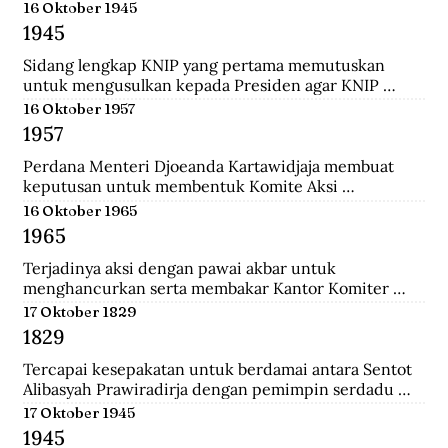
menempuh pendidikan dokter, ia rajin menulis dan 
16 Oktober 1945
mengantarkannya menjadi jurnalis. Ia pernah 
1945
mendirikan Pewarta Wolanda, sebuah surat kabar 
bebahasa melayu yang ia terbitkan di Belanda.
Sidang lengkap KNIP yang pertama memutuskan 
untuk mengusulkan kepada Presiden agar KNIP 
diberi hak legislatif selama MPR dan DPR belum 
16 Oktober 1957
terbentuk.
1957
Perdana Menteri Djoeanda Kartawidjaja membuat 
keputusan untuk membentuk Komite Aksi 
Pembebasan Irian Barat di tiap penjuru Indonesia. Di 
16 Oktober 1965
Jakarta telah berlangsung demonstrasi pemuda yang 
1965
diikuti oleh 100.000 orang untuk menuntut 
pembebasan Irian Barat.
Terjadinya aksi dengan pawai akbar untuk 
menghancurkan serta membakar Kantor Komiter 
Daerah Besar PKI di Jalan Pahlawan, Surabaya.
17 Oktober 1829
1829
Tercapai kesepakatan untuk berdamai antara Sentot 
Alibasyah Prawiradirja dengan pemimpin serdadu 
Belanda sehingga Sentot menghentikan peperangan. 
17 Oktober 1945
Sentot Alibasyah (Pasha 'yang tinggi') menjadi 
1945