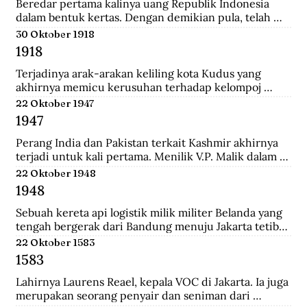
Tionghoa di Indonesia, salah satunya Instruksi 
Beredar pertama kalinya uang Republik Indonesia 
Presiden No.14 Tahun 1967 tentang perayaan 
dalam bentuk kertas. Dengan demikian pula, telah 
masyarakat Tionghoa.
diresmikan bahwa uang Jepang dan Javasche Bank 
30 Oktober 1918
tidak berlaku lagi.
1918
Terjadinya arak-arakan keliling kota Kudus yang 
akhirnya memicu kerusuhan terhadap kelompoj 
Tionghoa disana.
22 Oktober 1947
1947
Perang India dan Pakistan terkait Kashmir akhirnya 
terjadi untuk kali pertama. Menilik V.P. Malik dalam 
Kargil from Surprise to Victory, Perang Indo-Pakistani 
22 Oktober 1948
I itu membawa korban 1.104 jiwa di pihak India dan 
1948
6.000 di pihak Pakistan.
Sebuah kereta api logistik milik militer Belanda yang 
tengah bergerak dari Bandung menuju Jakarta tetiba 
terguling di kawasan Bendul. Sejumlah penumpang 
22 Oktober 1583
tewas seketika dan puluhan lainya mengalami luka-
1583
luka.
Lahirnya Laurens Reael, kepala VOC di Jakarta. Ia juga 
merupakan seorang penyair dan seniman dari 