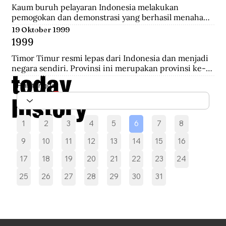
melakukan pengepungan hingga terjadi penembakan 
Kaum buruh pelayaran Indonesia melakukan 
yang akhirnya saling serbu.
pemogokan dan demonstrasi yang berhasil menahan 
sebelas kapal Belanda di Pelabuhan New York yang 
19 Oktober 1999
akan mengangkut perlengkapan perang yang 
1999
diperoleh dari Pemerintah AS.
Timor Timur resmi lepas dari Indonesia dan menjadi 
negara sendiri. Provinsi ini merupakan provinsi ke-27 
Indonesia selama 24 tahun.
Pilih tanggal
1
2
3
4
5
6
7
8
9
10
11
12
13
14
15
16
17
18
19
20
21
22
23
24
25
26
27
28
29
30
31