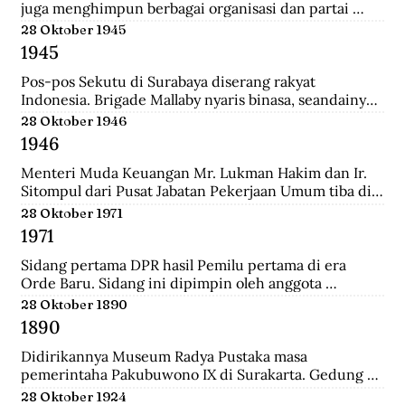
juga menghimpun berbagai organisasi dan partai 
Islam untuk mengajukan mosi kepada pemerintah. 
28 Oktober 1945
Gabungan Politik Indonesia (GAPI) menyatakan 
1945
dukungannya atas langkah-langkah MIAI. Pemerintah 
akhirnya memperhatikan tuntutan MIAI dan GAPI.
Pos-pos Sekutu di Surabaya diserang rakyat 
Indonesia. Brigade Mallaby nyaris binasa, seandainya 
pemimpin-pemimpin Indonesia tidak segera 
28 Oktober 1946
memerintahkan penghentian tembak-menembak.
1946
Menteri Muda Keuangan Mr. Lukman Hakim dan Ir. 
Sitompul dari Pusat Jabatan Pekerjaan Umum tiba di 
Medan dengan pesawat Sekutu dari Palembang. Di 
28 Oktober 1971
lapangan tembak mereka disambut oleh Mr. Mohd. 
1971
Jusuf.
Sidang pertama DPR hasil Pemilu pertama di era 
Orde Baru. Sidang ini dipimpin oleh anggota 
parlemen tertua dibantu anggota parlemen termuda, 
28 Oktober 1890
yaitu K.H. Bisri Sjamsuri (84 tahun) dari Partai NU dan 
1890
Anak Agung Oka Mahendra (25 tahun) dari Golkar.
Didirikannya Museum Radya Pustaka masa 
pemerintaha Pakubuwono IX di Surakarta. Gedung 
ini merupakan rumah kediaman seorang warga 
28 Oktober 1924