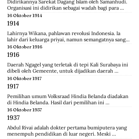
Didirikannya Sarekat Dagang Islam oleh Samanhudi. 
Organisasi ini didirikan sebagai wadah bagi para 
pengusaha batik di Surakarta. Organisasi ini 
16 Oktober 1914
merupakan organisasi pertama yang lahir dari 
1914
Indonesia untuk menentang politik kekuasaan 
Belanda.
Lahirnya Wikana, pahlawan revolusi Indonesia. Ia 
lahir dari keluarga priyai, namun semangatnya sangat 
tinggi dalam memperjuangkan kemerdekaan dari 
16 Oktober 1916
tangan penjajah.
1916
Daerah Ngagel yang terletak di tepi Kali Surabaya ini 
dibeli oleh Gemeente, untuk dijadikan daerah 
industri baru di Surabaya.
16 Oktober 1917
1917
Pemilihan umum Volksraad Hindia Belanda diadakan 
di Hindia Belanda. Hasil dari pemilihan ini 
memberikan kemenangan kepada Perkumpulan 
16 Oktober 1937
Pembebasan Hindia Belanda yang mengalahkan Partai 
1937
Etika Kristen Protestan dan Partai Katolik Hindia.
Abdul Rivai adalah dokter pertama bumiputera yang 
menempuh pendidikan di luar negeri. Meski 