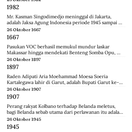
Surabaya.
1982
Mr. Kasman Singodimedjo meninggal di Jakarta, 
adalah Jaksa Agung Indonesia periode 1945 sampai 
1946 dan juga mantan Menteri Muda Kehakiman pada 
26 Oktober 1667
Kabinet Amir Sjarifuddin II. Selain itu ia juga adalah 
1667
Ketua KNIP (Komite Nasional Indonesia Pusat) yang 
menjadi cikal bakal dari DPR.
Pasukan VOC berhasil memukul mundur laskar 
Makassar hingga mendekati Benteng Somba Opu, 
istana Sultan Hassanudin, bahkan pasukan yang 
26 Oktober 1897
dipimpin Cornelis Speelman sudah sampai di depan 
1897
pintu benteng. Gowa mengalami kekalahan dalam 
peperangan. Speelman dan Arung Palakka merasa 
Raden Adipati Aria Moehammad Moesa Soeria 
bahwa inilah saat untuk menawarkan perundingan 
Kartalegawa lahir di Garut, adalah Bupati Garut ke-6 
kepada Sultan Hasanuddin.
yang menjabat dari tahun 1929-1944. Moesa Soeria 
26 Oktober 1907
Kartalegawa mempelopori pendirian Partai Rakyat 
1907
Pasundan (PRP) pada tahun 1946 dan Negara 
Pasundan pada tahun 1947.
Perang rakyat Kolbano terhadap Belanda meletus, 
bagi Belanda sebab utama dari perlawanan itu adalah 
terbunuhnya 19 serdadu dan beberapa orang sipil 
26 Oktober 1945
Belanda oleh Boi Kapitan dan anak buahnya.
1945