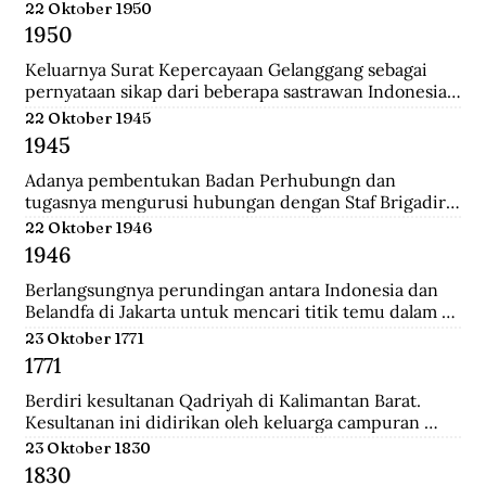
Belanda.
22 Oktober 1950
1950
Keluarnya Surat Kepercayaan Gelanggang sebagai 
pernyataan sikap dari beberapa sastrawan Indonesia 
yang menginginkan untuk menjaga kebudayaan 
22 Oktober 1945
Indonesia diantaranya Asrul Sani dan Rivai Apin. 
1945
Sehingga revolusi harus mempunyai nilai baru yang 
bisa menjadi kebudayaan rayat dengan sifatnya 
Adanya pembentukan Badan Perhubungn dan 
sendiri.
tugasnya mengurusi hubungan dengan Staf Brigadir 
Jenderal N Mac Donalnd, Komandan Brigade Infanteri 
22 Oktober 1946
India ke 37 yang menjadi penguasa tertinggi di 
1946
Bandung. Melalui badan ini, Inggris meminta 
Indonesia sepakat mengumpulkan seluruh 
Berlangsungnya perundingan antara Indonesia dan 
persenjataan untuk diserahakan kepadanya namun 
Belandfa di Jakarta untuk mencari titik temu dalam 
ditolak dengan semangat revolusi.
penyelesaian masalah kedua negara. Namun gagal dan 
23 Oktober 1771
dilanjutkan pada perundingan Linggarjati di Cirebon.
1771
Berdiri kesultanan Qadriyah di Kalimantan Barat. 
Kesultanan ini didirikan oleh keluarga campuran 
antara Arab, Melayu, Bugis dan Dayak. Kehidupan 
23 Oktober 1830
pemerintahan kesultanan ini hanya berlangsung 
1830