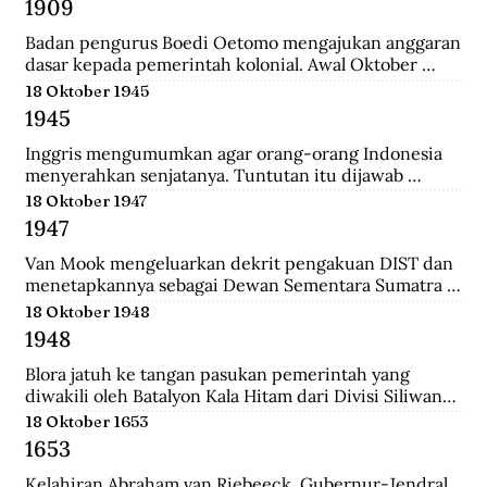
1909
yang merupakan langkah awal sebelum 
merealisasikan rencana besarnya , yakni menguasai 
Badan pengurus Boedi Oetomo mengajukan anggaran 
Pulau Jawa.
dasar kepada pemerintah kolonial. Awal Oktober 
1909, Boedi Oetomo menyelenggrakan konggres 
18 Oktober 1945
untuk menentukan arah perjuangan organisasi. 
1945
Konggres itu berjalan alot, kaum tua seperti Wahidin 
Sudirohusodo dan Radjiman Wedyodiningrat 
Inggris mengumumkan agar orang-orang Indonesia 
menghendaki pendidikan untuk kaum priyayi, 
menyerahkan senjatanya. Tuntutan itu dijawab 
sementara kaum muda seperti Tjipto Mangunkusumo 
dengan giatnya pembentukan laskar-laskar di Medan 
18 Oktober 1947
dan Soetomo justru menghendaki pendidikan bagi 
dan sekitarnya, seperti Berastagi dan Pematang 
1947
seluruh rakyat.
Siantar. Anggota laskar bahkan mencari senjata yang 
dibuang Jepang ke dasar laut, dekat pelabuhan 
Van Mook mengeluarkan dekrit pengakuan DIST dan 
Belawan.
menetapkannya sebagai Dewan Sementara Sumatra 
Timur. Republik mengecam pembentukan NST, 
18 Oktober 1948
menyebut para pemimpinnya sebagai “boneka” 
1948
Belanda. Untuk menghalau propaganda Republik, NST 
membuat suratkabar Mestika dan majalah Medan 
Blora jatuh ke tangan pasukan pemerintah yang 
Buletin. Program utama NST dalam sektor ekonomi 
diwakili oleh Batalyon Kala Hitam dari Divisi Siliwangi. 
adalah pemulihan kembali perkebunan dan hak 
Seperti biasanya, saat pembebasan sebuah kawasan, 
18 Oktober 1653
istimewa penduduk asli atas tanah.
terdapat sejumlah musuh yang menjadi tawanan. 
1653
Salah seorang tawanan terlihat bersikap menantang 
dan seolah tak mau menyerah.
Kelahiran Abraham van Riebeeck, Gubernur-Jendral 