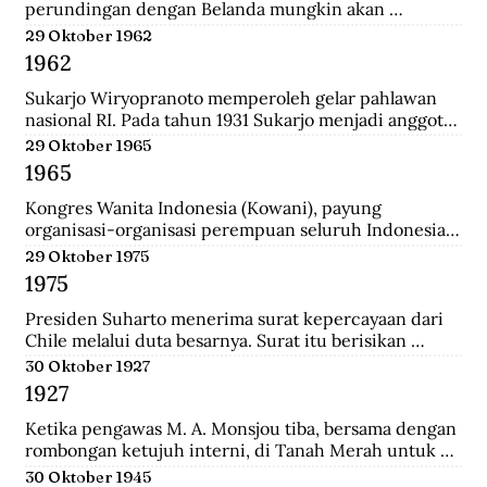
perundingan dengan Belanda mungkin akan 
dilanjutkan bulan depan, dan akan mendatangkan 
29 Oktober 1962
kepastian.
1962
Sukarjo Wiryopranoto memperoleh gelar pahlawan 
nasional RI. Pada tahun 1931 Sukarjo menjadi anggota 
Volksraad bersama dr. Sutomo, ia mendirikan 
29 Oktober 1965
Persatuan Bangsa Indonesia (PBI). Kemudia tahun 
1965
1936, pindah ke Partai Indonesia Raya (Parindra). 
Seteleh kemerdekaan, Sukarjo pernah menduduki 
Kongres Wanita Indonesia (Kowani), payung 
jabatan Duta Besar Indonesia Republik Indonesia di 
organisasi-organisasi perempuan seluruh Indonesia, 
Vatikan, Duta Besar Luar Biasa di Italia.
mengeluarkan Gerwani sebagai anggota.
29 Oktober 1975
1975
Presiden Suharto menerima surat kepercayaan dari 
Chile melalui duta besarnya. Surat itu berisikan 
adanya hubungan diplomatik antara Indonesia-CHile.
30 Oktober 1927
1927
Ketika pengawas M. A. Monsjou tiba, bersama dengan 
rombongan ketujuh interni, di Tanah Merah untuk 
menggantikan Kapten Becking sebagai penguasa 
30 Oktober 1945