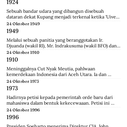
1924
School (HIS) dan MULO di Solo, lalu ke AMS di 
Yogyakarta, kemudian mengambil jurusan Teknik Sipil 
Sebuah bandar udara yang dibangun disebuah 
di Technische Hoogeschool te Bandoeng (sekarang 
dataran dekat Kupang menjadi terkenal ketika 'Uiver', 
ITB).
pesawat Belanda KLM DC-2 yang sedang dicoba 
24 Oktober 1949
menerbangi jalur niaga dari London ke Sydney 
1949
mendarat di situ untuk mengisi bahan bakar.
Melalui sebuah panitia yang beranggotakan Ir. 
Djuanda (wakil RI), Mr. Indrakusuma (wakil BFO) dan 
Hirschfeld (wakil Belanda), membuat perjanjian 
24 Oktober 1910
bahwa RIS akan mengambil alih pijaman-pinjaman 
1910
Hindia Belanda yang semuanya berjumlah 4.300 juta 
gulden.
Meninggalnya Cut Nyak Meutia, pahlwaan 
kemerdekaan Indonesia dari Aceh Utara. Ia dan 
pasukannya terus melakukan perlawanan dengan 
24 Oktober 1973
menyerang dan merampas pos kolonial di wilaya Gayo 
1973
yang melewati hutan.
Hadirnya petisi kepada pemerintah orde baru dari 
mahasiswa dalam bentuk kekecewaaan. Petisi ini 
dipicu karena adanya penyelewengan yang dilakukan 
24 Oktober 1996
oleh pemerintah dan korupsi yang besar.
1996
Presiden Soeharto menerima Direktur CIA, John 