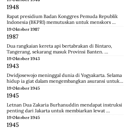
ke-37 yang diantaranya terdiri dari prajurit Gurkha. 
1948
Tak beberapa lama, sekitar pukul 08.00. 
Wongsonegoro membacakan isi persetujuan 
Rapat presidium Badan Konggres Pemuda Republik 
penghentian tembak menembak antara pasukan TKR 
Indonesia (BKPRI) memutuskan untuk menskors 
(Tentara Keamanan Rakyat) dengan tentara Jepang.
Pemuda Sosialis Indonesia (Pesindo).
19 Oktober 1987
1987
Dua rangkaian kereta api bertabrakan di Bintaro, 
Tangerang, sekarang masuk Provinsi Banten. 
Lokomotif dan gerbong pertama masing-masing 
19 Oktober 1943
kereta hancur-lebur. Ratusan penumpang tewas 
1943
mengenaskan. Suara tabrakan terdengar hingga 
beberapa belas meter. Kecelakaan kereta terburuk 
Dwidjosewojo meninggal dunia di Yogyakarta. Selama 
sepanjang sejarah Indonesia. Kecelakaan ini terjadi 
hidup ia giat dalam mengembangkan asuransi untuk 
Senin pagi, sekira jam tujuh. Waktu padat penumpang 
anak negeri. Hingga OL Mij Boemipoetera dan 
19 Oktober 1945
untuk Kereta api (KA) 225 trayek Rangkasbitung—
Merdika sebagai usaha asuransi mendapat pengakuan 
1945
Jakarta Kota. Kereta ini mengangkut 1.887 
badan hukum.
penumpang.
Letnan Dua Zakaria Burhanuddin mendapat instruksi 
penting dari Jakarta untuk membiarkan lewat 
serangkaian kereta api memuat 90 Kaigun (Angkatan 
19 Oktober 1945
Laut Jepang) yang akan melintasi Stasiun Bekasi. 
1945
Namun saat tiba, rakyat dan pejuang Bekasi langsung 