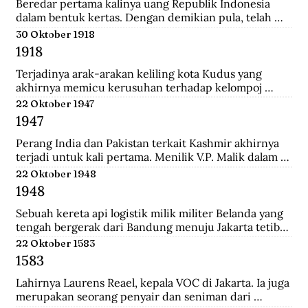
Tionghoa di Indonesia, salah satunya Instruksi 
Beredar pertama kalinya uang Republik Indonesia 
Presiden No.14 Tahun 1967 tentang perayaan 
dalam bentuk kertas. Dengan demikian pula, telah 
masyarakat Tionghoa.
diresmikan bahwa uang Jepang dan Javasche Bank 
30 Oktober 1918
tidak berlaku lagi.
1918
Terjadinya arak-arakan keliling kota Kudus yang 
akhirnya memicu kerusuhan terhadap kelompoj 
Tionghoa disana.
22 Oktober 1947
1947
Perang India dan Pakistan terkait Kashmir akhirnya 
terjadi untuk kali pertama. Menilik V.P. Malik dalam 
Kargil from Surprise to Victory, Perang Indo-Pakistani 
22 Oktober 1948
I itu membawa korban 1.104 jiwa di pihak India dan 
1948
6.000 di pihak Pakistan.
Sebuah kereta api logistik milik militer Belanda yang 
tengah bergerak dari Bandung menuju Jakarta tetiba 
terguling di kawasan Bendul. Sejumlah penumpang 
22 Oktober 1583
tewas seketika dan puluhan lainya mengalami luka-
1583
luka.
Lahirnya Laurens Reael, kepala VOC di Jakarta. Ia juga 
merupakan seorang penyair dan seniman dari 