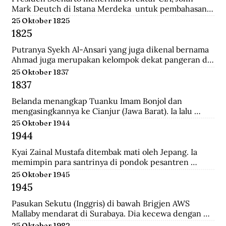
Mark Deutch di Istana Merdeka  untuk pembahasan 
perkembangan Indonesia.
25 Oktober 1825
1825
Putranya Syekh Al-Ansari yang juga dikenal bernama 
Ahmad juga merupakan kelompok dekat pangeran di 
Tegalrejo sebelum Perang Jawa dan tewas 
25 Oktober 1837
mempertahankan markas Diponegoro di Selarong.
1837
Belanda menangkap Tuanku Imam Bonjol dan 
mengasingkannya ke Cianjur (Jawa Barat). Ia lalu 
dipindahkan ke Ambon (Maluku), terus ke Manado 
25 Oktober 1944
(Sulawesi Utara) sampai wafat.
1944
Kyai Zainal Mustafa ditembak mati oleh Jepang. Ia 
memimpin para santrinya di pondok pesantren 
Sukamanah, menghadapi serangan pihak jepang. 
25 Oktober 1945
Peristiwa itu dipicu oleh kedatangan empat opsir 
1945
Jepang ke pondok sehari sebelumnya untuk 
membawa Kyai  Zainal menghadap pemerintah 
Pasukan Sekutu (Inggris) di bawah Brigjen AWS 
Jepang di Tasikmalaya.
Mallaby mendarat di Surabaya. Dia kecewa dengan 
keputusan para petinggi Sekutu terhadap rakyat 
25 Oktober 1982