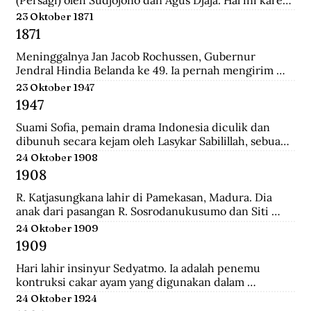
persatuan seniman Belanda mengadakan pameran 
23 Oktober 1871
lukisan untuk seniman Indonesia, sehingga seniman 
1871
Indonesia juga mau memamerkan karyanya.
Meninggalnya Jan Jacob Rochussen, Gubernur 
Jendral Hindia Belanda ke 49. Ia pernah mengirim 
ekspedisi ke Bali, Palembang, Bangka, Sulawesi 
23 Oktober 1947
Selatan, dan lainnya. Ia juga yang meresmikan 
1947
pembukaan tambang batu bara di wilayah Kesultanan 
Banjar yang dinamakan Tambang Batu Bara Oranje 
Suami Sofia, pemain drama Indonesia diculik dan 
Nassau.
dibunuh secara kejam oleh Lasykar Sabilillah, sebuah 
unit bagian dari kelompok DI/TII. Sejak itulah ia 
24 Oktober 1908
harus berjuang untuk mneghidupi anak-anaknya dan 
1908
keluar dari dunia ketenarannya.
R. Katjasungkana lahir di Pamekasan, Madura. Dia 
anak dari pasangan R. Sosrodanukusumo dan Siti 
Rusuli. Sosrodanukusumo, wedana di Sampang dan 
24 Oktober 1909
Bangkalan, merupakan lulusan terbaik Sekolah 
1909
Pegawai Pangreh Praja (Mosvia) di Probolinggo, 
pendiri Sarikat Islam di Sampang, serta aktivis 
Hari lahir insinyur Sedyatmo. Ia adalah penemu 
koperasi garam rakyat yang berjuang agar harga 
kontruksi cakar ayam yang digunakan dalam 
garam tak ditentukan sewenang-wenang oleh 
bangunan-bangunan tinggi. Sedyatmo menyelesaikan 
24 Oktober 1924
Belanda.
pendidikan dari tingkat Hollandsch-Inlandsche 