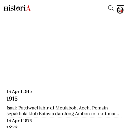
14 April 1915
1915
Isaak Pattiwael lahir di Meulaboh, Aceh. Pemain 
sepakbola klub Batavia dan Jong Ambon ini ikut main 
dalam Piala Dunia 1938 di Prancis.
14 April 1873
1873