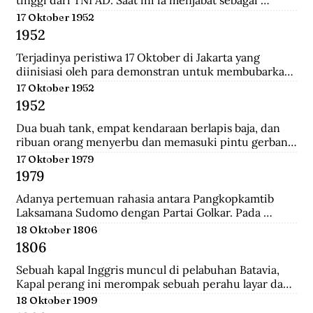
tinggi dari TNI AD. Saat ini ia menjabat sebagai 
Menteri Pertahanan.
17 Oktober 1952
1952
Terjadinya peristiwa 17 Oktober di Jakarta yang 
diinisiasi oleh para demonstran untuk membubarkan 
Parlemen Indonesia akibat korupsi yang meluas dan 
17 Oktober 1952
memburuk di Indonesia.
1952
Dua buah tank, empat kendaraan berlapis baja, dan 
ribuan orang menyerbu dan memasuki pintu gerbang 
Istana Merdeka, kediaman Presiden Sukarno. Mereka 
17 Oktober 1979
berkerumun dan menggelar spanduk yang 
1979
bertuliskan "Bubarkan Parlemen"!.
Adanya pertemuan rahasia antara Pangkopkamtib 
Laksamana Sudomo dengan Partai Golkar. Pada 
pertemuan ini mengecam gagasan ABRI mesti 
18 Oktober 1806
berpihak pada penguasa jelang Pemilu 1982.
1806
Sebuah kapal Inggris muncul di pelabuhan Batavia, 
Kapal perang ini merompak sebuah perahu layar dan 
perahu fregat. Setelah kejatuhan Tanjung Harapan, 
18 Oktober 1909
Inggris berupaya untuk memblokade Pulau Jawa , 