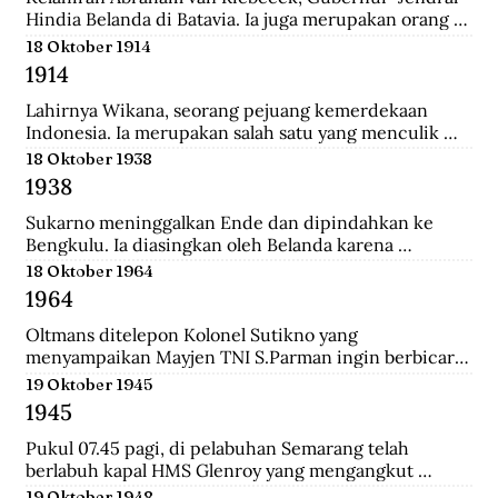
Hindia Belanda di Batavia. Ia juga merupakan orang 
yang memulai perkebunan kopi pertama di Jawa 
18 Oktober 1914
Barat.
1914
Lahirnya Wikana, seorang pejuang kemerdekaan 
Indonesia. Ia merupakan salah satu yang menculik 
Sukaro dan Hatta dalam Peristiwa Rengasdengklok.
18 Oktober 1938
1938
Sukarno meninggalkan Ende dan dipindahkan ke 
Bengkulu. Ia diasingkan oleh Belanda karena 
dianggap membahayakan pemerintahan Belanda.
18 Oktober 1964
1964
Oltmans ditelepon Kolonel Sutikno yang 
menyampaikan Mayjen TNI S.Parman ingin berbicara 
dengannya. Oltmans bertemu dengan Parman 
19 Oktober 1945
sehingga ini pertemuan yang mendekatkan mereka. 
1945
Bahkan Parman pernah meminta tolong untuk 
bertemu dengan Verrips yang diduga merampok uang 
Pukul 07.45 pagi, di pelabuhan Semarang telah 
Bank Indonesia.
berlabuh kapal HMS Glenroy yang mengangkut 
tentara Sekutu, yaitu pasukan Inggris dari brigade 
19 Oktober 1948