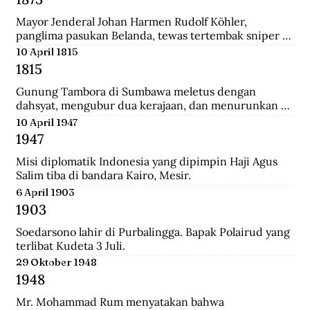
Mayor Jenderal Johan Harmen Rudolf Köhler, 
panglima pasukan Belanda, tewas tertembak sniper 
Aceh di depan Masjid Raya Banda Aceh.
10 April 1815
1815
Gunung Tambora di Sumbawa meletus dengan 
dahsyat, mengubur dua kerajaan, dan menurunkan 
suhu global sehingga disebut tahun tanpa musim 
10 April 1947
panas.
1947
Misi diplomatik Indonesia yang dipimpin Haji Agus 
Salim tiba di bandara Kairo, Mesir.
6 April 1903
1903
Soedarsono lahir di Purbalingga. Bapak Polairud yang 
terlibat Kudeta 3 Juli.
29 Oktober 1948
1948
Mr. Mohammad Rum menyatakan bahwa 