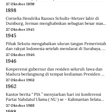
pertemuan ini mengubah jumlah wakil dari kedua 
27 Oktober 1898
golongan yakni 27 dari Golongan Politik dan 21 dari 
1898
Golongan Karya.
Cornelia Hendrika Razoux Schultz-Metzer lahir di 
Duisburg, Jerman menghabiskan sebagian besar masa 
kecilnya di Arnhem. Dia mengenyam pendidikan di 
27 Oktober 1945
Kweekschool untuk menjadi guru. Keputusan 
1945
Pemerintah Kolonial untuk mengangkat Cornelia 
sebagai anggota Dewan Rakyat memancing protes 
Pihak Sekutu mengabaikan uluran tangan Pemerintah 
para perempuan Indonesia.  Para perempuan 
dan rakyat Indonesia setelah mendarat di Surabaya, 
menginginkan seorang wakil perempuan Indonesia di 
dan menyerbu penjara Republik untuk membebaskan 
27 Oktober 1946
Volksraad. Tapi alih-alih memilih perempuan 
perwira-perwira Sekutu dan pegawai RAPWI (Relief 
1946
Indonesia, pemerintah Belanda menunjuk seorang 
of Allied Prisoners of War and Internees) yang 
perempuan Belanda yang aktif di organisasi 
ditawan Republik.
Konperensi gubernur dan residen seluruh Jawa dan 
perempuan sayap IEV.
Madura berlangsung di tempat kediaman Presiden 
Sukarno hari ini di Yogyakarta. Konperensi 
27 Oktober 1962
membicarakan masalah kerjasama yang lebih erat 
1962
antara pemerintah dan pihak swasta.a setelah 
mendarat di Surabaya, dan menyerbu penjara 
Kantor berita “ PIA ” menyiarkan hari ini konferensi 
Republik untuk membebaskan perwira-perwira 
Partai Nahdatul Ulama ( NU ) se - Kalimantan Selatan 
Sekutu dan pegawai RAPWI (Relief of Allied Prisoners 
meminta kepada Presiden Sukarno supaya mengubah 
27 Oktober 1988
of War and Internees) yang ditawan Republik.
status Keadaan Darurat Militer menjadi Keadaan 
1988