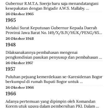
Gubernur R.M.T.A. Soerjo baru saja menandatangani 
kesepakatan dengan Brigadir A.W.S. Mallaby. 
Pertemuan yang terbilang sukses itu melahirkan 
26 Oktober 1965
empat kesepakatan: 1. Pihak Inggris (baca:Sekutu) 
1965
mengakui keberadaan Republik Indonesia sebatas 
distrik Surabaya. 2. Pihak Inggris tidak akan 
Melalui Surat Keputusan Gubernur Kepada Daerah 
membawa masuk pasukan Belanda dan tidak ada 
Provinsi Jawa Barat No. 149/X/B.IV/HUK/PENG/65, 
pasukan Belanda yang disusupkan pada pasukan 
Mashudi memberhentikan sementara waktu delapan 
26 Oktober 1948
Inggris yang mendarat di Surabaya. 3. Pasukan Inggris 
anggota PKI yang duduk dalam DPRD-GR. Mereka 
1948
hanya dibolehkan berada pada radius 800 meter dari 
adalah Suharna Affandi, Abbas Usman, Akhmad 
pelabuhan. 4. Untuk memperlancar komunikasi 
Suganda, Enok Rokhayati, Mustofa, Cece Suryadi, 
Dilaksanakannya pembahasan mengenai 
antara pihak Inggris dengan Republik dalam 
Sukra Prawira Sentana, dan Suhlan Sujana.
pengkondisian pasukan penyusup dan pembahasan 
keseharian, maka dibentuk Biro Kontak 
taktik untuk melawan pasukan Negara Pasundan dan 
26 Oktober 1957
beranggotakan perwakilan dari kedua belah pihak.
DI/TII.
1957
Puluhan pejuang kemerdekaan se-Karesidenan Bogor 
berkumpul di rumah Bupati Bogor untuk 
menyepakati gedung di Jalan Cikeumeuh sebagai 
26 Oktober 1966
Museum Perjoangan.
1966
Adanya pertemuan yang dipimpin oleh Komandan 
Korem utuk upaya dalam pembersihan PKI. Dalam 