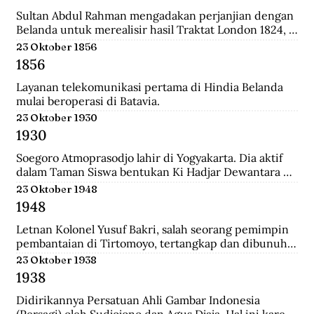
relatif singkat, 179 tahun, dan hanya diperintah oleh 8 
generasi sultan dan dinasti Al-Qadrie, sejak 
Sultan Abdul Rahman mengadakan perjanjian dengan 
kelahirannya 1771 sampai dengan Proklamasi 
Belanda untuk merealisir hasil Traktat London 1824, 
Kemerdekaan RI 1945. Pendiri kesultanan ini adalah 
isinya merupakan pengakuan Sultan bahwa 
23 Oktober 1856
Syarif Abdurrahman Al-Qadrie, putera Sayyed 
pemegang kekuasaan tertinggi adalah Pemerintahan 
1856
Hussein Al-Qadrie, atau Habib Hussein Al-Qadrie.
Hindia Belanda.
Layanan telekomunikasi pertama di Hindia Belanda 
mulai beroperasi di Batavia.
23 Oktober 1930
1930
Soegoro Atmoprasodjo lahir di Yogyakarta. Dia aktif 
dalam Taman Siswa bentukan Ki Hadjar Dewantara 
dan aktivis Partai Indonesia (Partindo). Pada 1935, dia 
23 Oktober 1948
dibuang ke Digul, Tanah Merah, Papua, dengan 
1948
tuduhan terlibat pemberontakan Partai Komunis 
Indonesia terhadap Belanda pada 1926/1927 di Jawa 
Letnan Kolonel Yusuf Bakri, salah seorang pemimpin 
Tengah.
pembantaian di Tirtomoyo, tertangkap dan dibunuh 
di Wonogiri.
23 Oktober 1938
1938
Didirikannya Persatuan Ahli Gambar Indonesia 
(Persagi) oleh Sudjojono dan Agus Djaja. Hal ini karena 