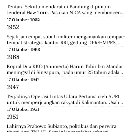
panglima di pasukan Diponegoro waktu masih 
berumur 17 tahun. Ia adalah keturunan bupati 
Tentara Sekutu mendarat di Bandung dipimpin 
Madiun.
Jenderal Haw Torn. Pasukan NICA yang membonceng 
Sekutu berusaha mengembalikan kekuasaan Belanda 
17 Oktober 1952
di Indonesia. Secara sepihak Sekutu meminta agar 
1952
senjata yang dilucuti pasukan TKR dari tentara 
Jepang diserahkan kepada Sekutu.
Sejak jam empat subuh militer mengamankan tempat-
tempat strategis: kantor RRI, gedung DPRS-MPRS, 
dan stasiun-stasiun keretapi. Pukul delapan pagi, 
17 Oktober 1968
kerumuman massa menjalar; mereka diangkut dari 
1968
pabrik-pabrik di luar kota, sisanya dari Jakarta 
dikelola jagoan-jagoan Betawi. Tentara mengorganisir 
Kopral Dua KKO (Anumerta) Harun Tohir bin Mandar 
demonstrasi itu, dengan dukungan tank dan artileri, 
meninggal di Singapura,  pada umur 25 tahun adalah 
bergerak ke istana presiden, menuntut pembubaran 
salah satu dari dua anggota KKO Korps Komando; kini 
17 Oktober 1947
parlemen.
disebut Korps Marinir Indonesia yang ditangkap di 
1947
Singapura pada saat terjadinya Konfrontasi dengan 
Malaysia. Bersama dengan seorang anggota KKO 
Terjadinya Operasi Lintas Udara Pertama oleh AURI 
lainnya bernama Usman, ia dihukum gantung oleh 
untuk memperjuangkan rakyat di Kalimantan. Usaha 
pemerintah Singapura pada Oktober 1968 dengan 
ini berhasil menerobos blokade udara Belanda dan 
17 Oktober 1951
tuduhan meletakkan bom di wilayah pusat kota 
berhasil menerjunkan pasukan didaratan Kalimantan 
1951
Singapura yang padat pada 10 Maret 1965.
dan membantu pasukan gerilaya dalam melawan 
NICA.
Lahirnya Prabowo Subianto, politikus dan perwira 