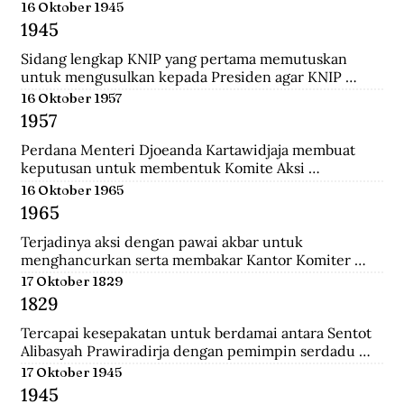
menempuh pendidikan dokter, ia rajin menulis dan 
16 Oktober 1945
mengantarkannya menjadi jurnalis. Ia pernah 
1945
mendirikan Pewarta Wolanda, sebuah surat kabar 
bebahasa melayu yang ia terbitkan di Belanda.
Sidang lengkap KNIP yang pertama memutuskan 
untuk mengusulkan kepada Presiden agar KNIP 
diberi hak legislatif selama MPR dan DPR belum 
16 Oktober 1957
terbentuk.
1957
Perdana Menteri Djoeanda Kartawidjaja membuat 
keputusan untuk membentuk Komite Aksi 
Pembebasan Irian Barat di tiap penjuru Indonesia. Di 
16 Oktober 1965
Jakarta telah berlangsung demonstrasi pemuda yang 
1965
diikuti oleh 100.000 orang untuk menuntut 
pembebasan Irian Barat.
Terjadinya aksi dengan pawai akbar untuk 
menghancurkan serta membakar Kantor Komiter 
Daerah Besar PKI di Jalan Pahlawan, Surabaya.
17 Oktober 1829
1829
Tercapai kesepakatan untuk berdamai antara Sentot 
Alibasyah Prawiradirja dengan pemimpin serdadu 
Belanda sehingga Sentot menghentikan peperangan. 
17 Oktober 1945
Sentot Alibasyah (Pasha 'yang tinggi') menjadi 
1945