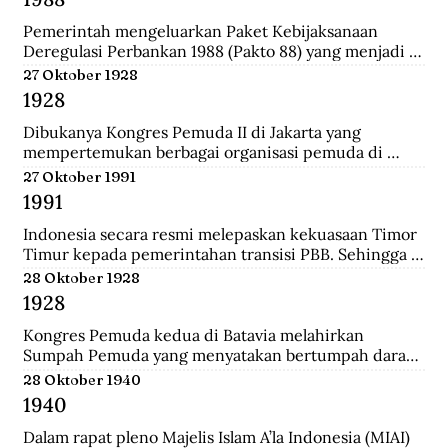
Darurat Sipil di Kalsel.
Pemerintah mengeluarkan Paket Kebijaksanaan 
Deregulasi Perbankan 1988 (Pakto 88) yang menjadi 
titik balik dari berbagai kebijaksanaan penertiban 
27 Oktober 1928
perbankan 1971-1972. Salah satu fundamental dalam  
1928
dalam Pakto 88 adalah perijinan untuk bank devisa 
yang hanya mensyaratkan tingkat kesehatan dan aset 
Dibukanya Kongres Pemuda II di Jakarta yang 
bank telah mencapai minimal Rp. 100 juta.
mempertemukan berbagai organisasi pemuda di 
seluruh Hindia Belanda. Dari kongres ini melahirkan 
27 Oktober 1991
Sumpah Pemuda.
1991
Indonesia secara resmi melepaskan kekuasaan Timor 
Timur kepada pemerintahan transisi PBB. Sehingga 
kini wilayah tersebut bukan lagi bagian dari provinsi 
28 Oktober 1928
Indonesia.
1928
Kongres Pemuda kedua di Batavia melahirkan 
Sumpah Pemuda yang menyatakan bertumpah darah 
satu tanah air Indonesia, berbangsa satu bangsa 
28 Oktober 1940
Indonesia, dan menjunjung bahasa persatuan bahasa 
1940
Indonesia.
Dalam rapat pleno Majelis Islam A’la Indonesia (MIAI) 