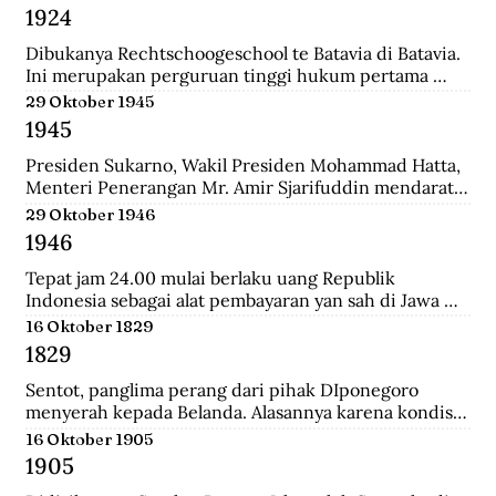
Belanda bernama Johannes Busselaar yang berisikan 
1924
koleksi wayang kulit, buku kuno, dan arca.
Dibukanya Rechtschoogeschool te Batavia di Batavia. 
Ini merupakan perguruan tinggi hukum pertama 
yang didirikan oleh Gubernur Jenderal J.B van heutsz. 
29 Oktober 1945
Saat ini menjadi Fakultas Hukum Universitas 
1945
Indonesia.
Presiden Sukarno, Wakil Presiden Mohammad Hatta, 
Menteri Penerangan Mr. Amir Sjarifuddin mendarat 
di Surabaya atas permintaan Sekutu. Mereka disertai 
29 Oktober 1946
beberapa perwira Inggris dan wartawan-wartawan 
1946
luar negeri.
Tepat jam 24.00 mulai berlaku uang Republik 
Indonesia sebagai alat pembayaran yan sah di Jawa 
dan Madura. Dengan demikian uang yang berlalu 
16 Oktober 1829
sebelumnya tidak lagi berlaku.
1829
Sentot, panglima perang dari pihak DIponegoro 
menyerah kepada Belanda. Alasannya karena kondisi 
perekonomian yang memburuk akibat perang yang 
16 Oktober 1905
tak kunung usai.
1905