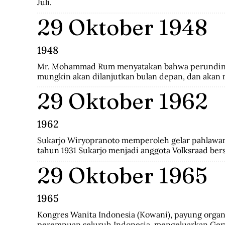
Juli.
29 Oktober 1948
1948
Mr. Mohammad Rum menyatakan bahwa perunding
mungkin akan dilanjutkan bulan depan, dan akan
kepastian.
29 Oktober 1962
1962
Sukarjo Wiryopranoto memperoleh gelar pahlawan 
tahun 1931 Sukarjo menjadi anggota Volksraad bers
mendirikan Persatuan Bangsa Indonesia (PBI). Kem
29 Oktober 1965
pindah ke Partai Indonesia Raya (Parindra). Setel
Sukarjo pernah menduduki jabatan Duta Besar Ind
Indonesia di Vatikan, Duta Besar Luar Biasa di Itali
1965
Kongres Wanita Indonesia (Kowani), payung organi
perempuan seluruh Indonesia, mengeluarkan Gerw