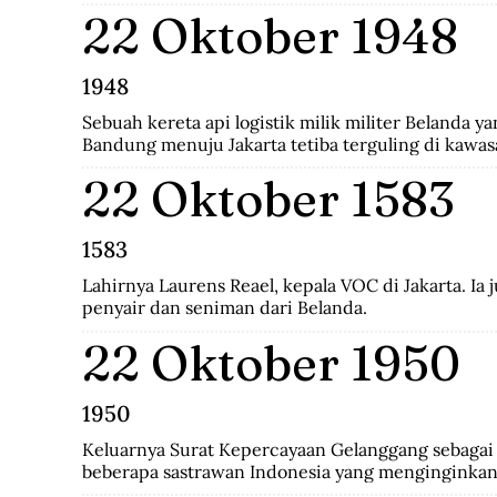
Indo-Pakistani I itu membawa korban 1.104 jiwa di 
22 Oktober 1948
di pihak Pakistan.
1948
Sebuah kereta api logistik milik militer Belanda ya
Bandung menuju Jakarta tetiba terguling di kawas
penumpang tewas seketika dan puluhan lainya me
22 Oktober 1583
1583
Lahirnya Laurens Reael, kepala VOC di Jakarta. Ia
penyair dan seniman dari Belanda.
22 Oktober 1950
1950
Keluarnya Surat Kepercayaan Gelanggang sebagai p
beberapa sastrawan Indonesia yang menginginkan
kebudayaan Indonesia diantaranya Asrul Sani dan R