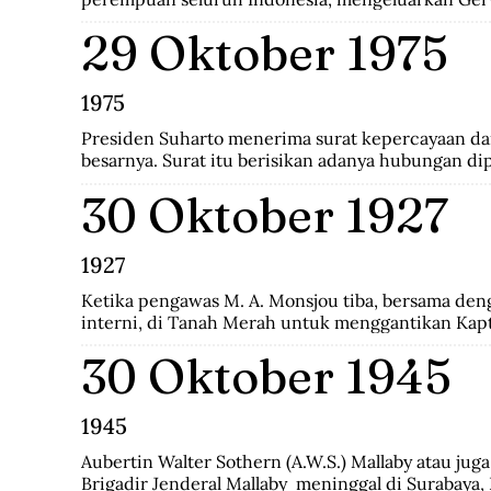
29 Oktober 1975
1975
Presiden Suharto menerima surat kepercayaan dari
besarnya. Surat itu berisikan adanya hubungan dip
Indonesia-CHile.
30 Oktober 1927
1927
Ketika pengawas M. A. Monsjou tiba, bersama den
interni, di Tanah Merah untuk menggantikan Kapt
penguasa Digoel, pihak pemegang wewenang atau 
30 Oktober 1945
penduduk kamp tercatat 930 terdiri 538 interni d
keluarga.
1945
Aubertin Walter Sothern (A.W.S.) Mallaby atau juga
Brigadir Jenderal Mallaby  meninggal di Surabaya, I