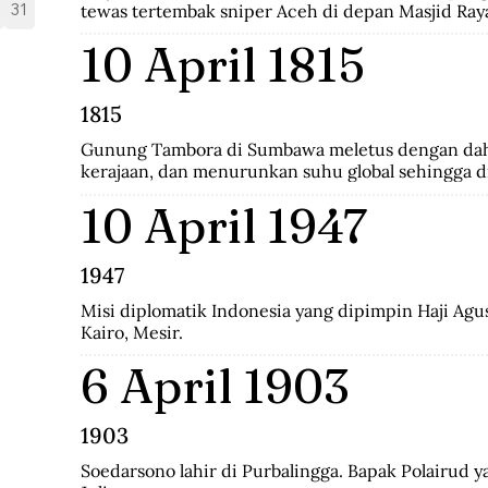
31
tewas tertembak sniper Aceh di depan Masjid Ray
10 April 1815
1815
Gunung Tambora di Sumbawa meletus dengan dah
kerajaan, dan menurunkan suhu global sehingga di
musim panas.
10 April 1947
1947
Misi diplomatik Indonesia yang dipimpin Haji Agus 
Kairo, Mesir.
6 April 1903
1903
Soedarsono lahir di Purbalingga. Bapak Polairud ya