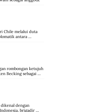
 Chile melalui duta 
lomatik antara 
gan rombongan ketujuh 
en Becking sebagai 
administratur, 
an 382 anggota 
 dikenal dengan 
ndonesia, brigadir 