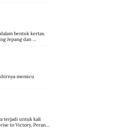
eri. Ada beberapa 
a di Indonesia, salah 
ang perayaan masyarakat 
dalam bentuk kertas. 
ng Jepang dan 
akhirnya memicu 
 terjadi untuk kali 
ise to Victory, Perang 