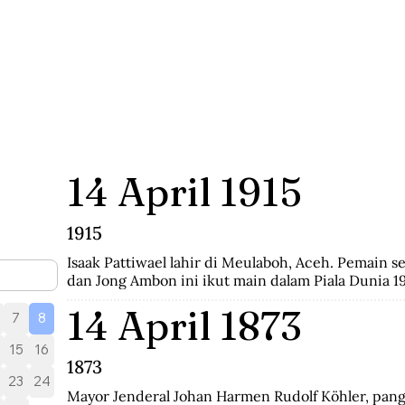
14 April 1915
1915
Isaak Pattiwael lahir di Meulaboh, Aceh. Pemain se
dan Jong Ambon ini ikut main dalam Piala Dunia 19
14 April 1873
7
8
15
16
1873
23
24
Mayor Jenderal Johan Harmen Rudolf Köhler, pang