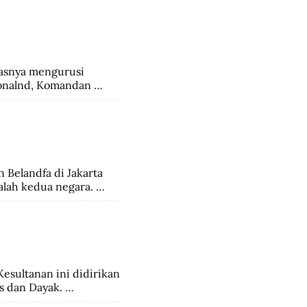
jadi kebudayaan rayat 
snya mengurusi 
onalnd, Komandan 
a tertinggi di 
esia sepakat 
ahakan kepadanya 
Belandfa di Jakarta 
lah kedua negara. 
ggarjati di Cirebon.
esultanan ini didirikan 
 dan Dayak. 
angsung relatif 