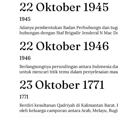
22 Oktober 1945
revolusi harus mempunyai nilai baru yang bisa men
dengan sifatnya sendiri.
1945
Adanya pembentukan Badan Perhubungn dan tuga
hubungan dengan Staf Brigadir Jenderal N Mac D
Brigade Infanteri India ke 37 yang menjadi penguas
22 Oktober 1946
Bandung. Melalui badan ini, Inggris meminta Indon
mengumpulkan seluruh persenjataan untuk diser
namun ditolak dengan semangat revolusi.
1946
Berlangsungnya perundingan antara Indonesia dan 
untuk mencari titik temu dalam penyelesaian masa
Namun gagal dan dilanjutkan pada perundingan Lin
23 Oktober 1771
1771
Berdiri kesultanan Qadriyah di Kalimantan Barat. K
oleh keluarga campuran antara Arab, Melayu, Bugis
Kehidupan pemerintahan kesultanan ini hanya berl