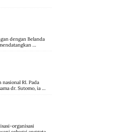
an dengan Belanda 
 mendatangkan 
nasional RI. Pada 
ama dr. Sutomo, ia 
udia tahun 1936, 
eh kemerdekaan, 
onesia Republik 
a.
sasi-organisasi 
ani sebagai anggota.