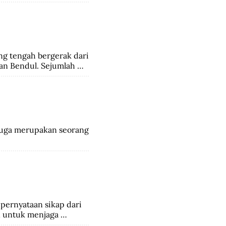
pihak India dan 6.000 
ng tengah bergerak dari 
an Bendul. Sejumlah 
ngalami luka-luka.
 juga merupakan seorang 
ernyataan sikap dari 
 untuk menjaga 
ivai Apin. Sehingga 