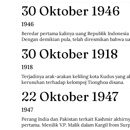
berdampak pada masyarakat Tionghoa di dalam neg
30 Oktober 1946
peraturan pemerintah yang mengatur orang Tiongho
satunya Instruksi Presiden No.14 Tahun 1967 tent
Tionghoa.
1946
Beredar pertama kalinya uang Republik Indonesia 
Dengan demikian pula, telah diresmikan bahwa ua
Javasche Bank tidak berlaku lagi.
30 Oktober 1918
1918
Terjadinya arak-arakan keliling kota Kudus yang 
kerusuhan terhadap kelompoj Tionghoa disana.
22 Oktober 1947
1947
Perang India dan Pakistan terkait Kashmir akhirnya
pertama. Menilik V.P. Malik dalam Kargil from Surpr