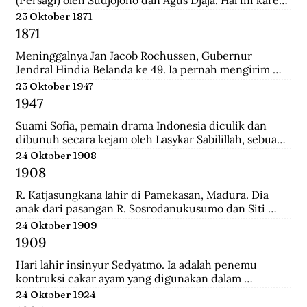
persatuan seniman Belanda mengadakan pameran 
23 Oktober 1871
lukisan untuk seniman Indonesia, sehingga seniman 
1871
Indonesia juga mau memamerkan karyanya.
Meninggalnya Jan Jacob Rochussen, Gubernur 
Jendral Hindia Belanda ke 49. Ia pernah mengirim 
ekspedisi ke Bali, Palembang, Bangka, Sulawesi 
23 Oktober 1947
Selatan, dan lainnya. Ia juga yang meresmikan 
1947
pembukaan tambang batu bara di wilayah Kesultanan 
Banjar yang dinamakan Tambang Batu Bara Oranje 
Suami Sofia, pemain drama Indonesia diculik dan 
Nassau.
dibunuh secara kejam oleh Lasykar Sabilillah, sebuah 
unit bagian dari kelompok DI/TII. Sejak itulah ia 
24 Oktober 1908
harus berjuang untuk mneghidupi anak-anaknya dan 
1908
keluar dari dunia ketenarannya.
R. Katjasungkana lahir di Pamekasan, Madura. Dia 
anak dari pasangan R. Sosrodanukusumo dan Siti 
Rusuli. Sosrodanukusumo, wedana di Sampang dan 
24 Oktober 1909
Bangkalan, merupakan lulusan terbaik Sekolah 
1909
Pegawai Pangreh Praja (Mosvia) di Probolinggo, 
pendiri Sarikat Islam di Sampang, serta aktivis 
Hari lahir insinyur Sedyatmo. Ia adalah penemu 
koperasi garam rakyat yang berjuang agar harga 
kontruksi cakar ayam yang digunakan dalam 
garam tak ditentukan sewenang-wenang oleh 
bangunan-bangunan tinggi. Sedyatmo menyelesaikan 
24 Oktober 1924
Belanda.
pendidikan dari tingkat Hollandsch-Inlandsche 