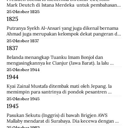
Mark Deutch di Istana Merdeka  untuk pembahasan 
perkembangan Indonesia.
25 Oktober 1825
1825
Putranya Syekh Al-Ansari yang juga dikenal bernama 
Ahmad juga merupakan kelompok dekat pangeran di 
Tegalrejo sebelum Perang Jawa dan tewas 
25 Oktober 1837
mempertahankan markas Diponegoro di Selarong.
1837
Belanda menangkap Tuanku Imam Bonjol dan 
mengasingkannya ke Cianjur (Jawa Barat). Ia lalu 
dipindahkan ke Ambon (Maluku), terus ke Manado 
25 Oktober 1944
(Sulawesi Utara) sampai wafat.
1944
Kyai Zainal Mustafa ditembak mati oleh Jepang. Ia 
memimpin para santrinya di pondok pesantren 
Sukamanah, menghadapi serangan pihak jepang. 
25 Oktober 1945
Peristiwa itu dipicu oleh kedatangan empat opsir 
1945
Jepang ke pondok sehari sebelumnya untuk 
membawa Kyai  Zainal menghadap pemerintah 
Pasukan Sekutu (Inggris) di bawah Brigjen AWS 
Jepang di Tasikmalaya.
Mallaby mendarat di Surabaya. Dia kecewa dengan 
keputusan para petinggi Sekutu terhadap rakyat 
25 Oktober 1982