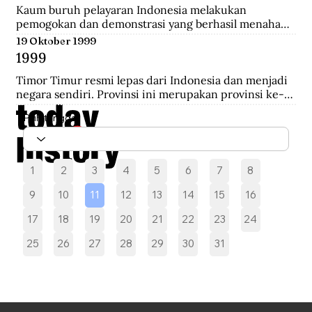
melakukan pengepungan hingga terjadi penembakan 
Kaum buruh pelayaran Indonesia melakukan 
yang akhirnya saling serbu.
pemogokan dan demonstrasi yang berhasil menahan 
sebelas kapal Belanda di Pelabuhan New York yang 
19 Oktober 1999
akan mengangkut perlengkapan perang yang 
1999
diperoleh dari Pemerintah AS.
Timor Timur resmi lepas dari Indonesia dan menjadi 
negara sendiri. Provinsi ini merupakan provinsi ke-27 
Indonesia selama 24 tahun.
Pilih tanggal
1
2
3
4
5
6
7
8
9
10
11
12
13
14
15
16
17
18
19
20
21
22
23
24
25
26
27
28
29
30
31