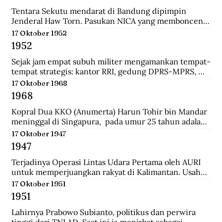
panglima di pasukan Diponegoro waktu masih 
berumur 17 tahun. Ia adalah keturunan bupati 
Tentara Sekutu mendarat di Bandung dipimpin 
Madiun.
Jenderal Haw Torn. Pasukan NICA yang membonceng 
Sekutu berusaha mengembalikan kekuasaan Belanda 
17 Oktober 1952
di Indonesia. Secara sepihak Sekutu meminta agar 
1952
senjata yang dilucuti pasukan TKR dari tentara 
Jepang diserahkan kepada Sekutu.
Sejak jam empat subuh militer mengamankan tempat-
tempat strategis: kantor RRI, gedung DPRS-MPRS, 
dan stasiun-stasiun keretapi. Pukul delapan pagi, 
17 Oktober 1968
kerumuman massa menjalar; mereka diangkut dari 
1968
pabrik-pabrik di luar kota, sisanya dari Jakarta 
dikelola jagoan-jagoan Betawi. Tentara mengorganisir 
Kopral Dua KKO (Anumerta) Harun Tohir bin Mandar 
demonstrasi itu, dengan dukungan tank dan artileri, 
meninggal di Singapura,  pada umur 25 tahun adalah 
bergerak ke istana presiden, menuntut pembubaran 
salah satu dari dua anggota KKO Korps Komando; kini 
17 Oktober 1947
parlemen.
disebut Korps Marinir Indonesia yang ditangkap di 
1947
Singapura pada saat terjadinya Konfrontasi dengan 
Malaysia. Bersama dengan seorang anggota KKO 
Terjadinya Operasi Lintas Udara Pertama oleh AURI 
lainnya bernama Usman, ia dihukum gantung oleh 
untuk memperjuangkan rakyat di Kalimantan. Usaha 
pemerintah Singapura pada Oktober 1968 dengan 
ini berhasil menerobos blokade udara Belanda dan 
17 Oktober 1951
tuduhan meletakkan bom di wilayah pusat kota 
berhasil menerjunkan pasukan didaratan Kalimantan 
1951
Singapura yang padat pada 10 Maret 1965.
dan membantu pasukan gerilaya dalam melawan 
NICA.
Lahirnya Prabowo Subianto, politikus dan perwira 