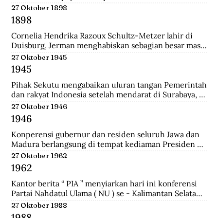
pertemuan ini mengubah jumlah wakil dari kedua 
27 Oktober 1898
golongan yakni 27 dari Golongan Politik dan 21 dari 
1898
Golongan Karya.
Cornelia Hendrika Razoux Schultz-Metzer lahir di 
Duisburg, Jerman menghabiskan sebagian besar masa 
kecilnya di Arnhem. Dia mengenyam pendidikan di 
27 Oktober 1945
Kweekschool untuk menjadi guru. Keputusan 
1945
Pemerintah Kolonial untuk mengangkat Cornelia 
sebagai anggota Dewan Rakyat memancing protes 
Pihak Sekutu mengabaikan uluran tangan Pemerintah 
para perempuan Indonesia.  Para perempuan 
dan rakyat Indonesia setelah mendarat di Surabaya, 
menginginkan seorang wakil perempuan Indonesia di 
dan menyerbu penjara Republik untuk membebaskan 
27 Oktober 1946
Volksraad. Tapi alih-alih memilih perempuan 
perwira-perwira Sekutu dan pegawai RAPWI (Relief 
1946
Indonesia, pemerintah Belanda menunjuk seorang 
of Allied Prisoners of War and Internees) yang 
perempuan Belanda yang aktif di organisasi 
ditawan Republik.
Konperensi gubernur dan residen seluruh Jawa dan 
perempuan sayap IEV.
Madura berlangsung di tempat kediaman Presiden 
Sukarno hari ini di Yogyakarta. Konperensi 
27 Oktober 1962
membicarakan masalah kerjasama yang lebih erat 
1962
antara pemerintah dan pihak swasta.a setelah 
mendarat di Surabaya, dan menyerbu penjara 
Kantor berita “ PIA ” menyiarkan hari ini konferensi 
Republik untuk membebaskan perwira-perwira 
Partai Nahdatul Ulama ( NU ) se - Kalimantan Selatan 
Sekutu dan pegawai RAPWI (Relief of Allied Prisoners 
meminta kepada Presiden Sukarno supaya mengubah 
27 Oktober 1988
of War and Internees) yang ditawan Republik.
status Keadaan Darurat Militer menjadi Keadaan 
1988