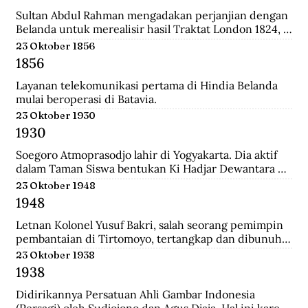
relatif singkat, 179 tahun, dan hanya diperintah oleh 8 
generasi sultan dan dinasti Al-Qadrie, sejak 
Sultan Abdul Rahman mengadakan perjanjian dengan 
kelahirannya 1771 sampai dengan Proklamasi 
Belanda untuk merealisir hasil Traktat London 1824, 
Kemerdekaan RI 1945. Pendiri kesultanan ini adalah 
isinya merupakan pengakuan Sultan bahwa 
23 Oktober 1856
Syarif Abdurrahman Al-Qadrie, putera Sayyed 
pemegang kekuasaan tertinggi adalah Pemerintahan 
1856
Hussein Al-Qadrie, atau Habib Hussein Al-Qadrie.
Hindia Belanda.
Layanan telekomunikasi pertama di Hindia Belanda 
mulai beroperasi di Batavia.
23 Oktober 1930
1930
Soegoro Atmoprasodjo lahir di Yogyakarta. Dia aktif 
dalam Taman Siswa bentukan Ki Hadjar Dewantara 
dan aktivis Partai Indonesia (Partindo). Pada 1935, dia 
23 Oktober 1948
dibuang ke Digul, Tanah Merah, Papua, dengan 
1948
tuduhan terlibat pemberontakan Partai Komunis 
Indonesia terhadap Belanda pada 1926/1927 di Jawa 
Letnan Kolonel Yusuf Bakri, salah seorang pemimpin 
Tengah.
pembantaian di Tirtomoyo, tertangkap dan dibunuh 
di Wonogiri.
23 Oktober 1938
1938
Didirikannya Persatuan Ahli Gambar Indonesia 
(Persagi) oleh Sudjojono dan Agus Djaja. Hal ini karena 