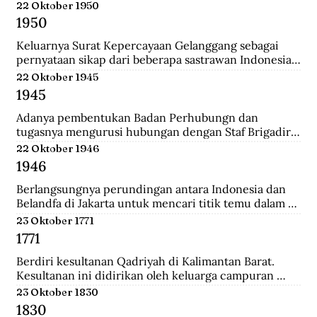
Belanda.
22 Oktober 1950
1950
Keluarnya Surat Kepercayaan Gelanggang sebagai 
pernyataan sikap dari beberapa sastrawan Indonesia 
yang menginginkan untuk menjaga kebudayaan 
22 Oktober 1945
Indonesia diantaranya Asrul Sani dan Rivai Apin. 
1945
Sehingga revolusi harus mempunyai nilai baru yang 
bisa menjadi kebudayaan rayat dengan sifatnya 
Adanya pembentukan Badan Perhubungn dan 
sendiri.
tugasnya mengurusi hubungan dengan Staf Brigadir 
Jenderal N Mac Donalnd, Komandan Brigade Infanteri 
22 Oktober 1946
India ke 37 yang menjadi penguasa tertinggi di 
1946
Bandung. Melalui badan ini, Inggris meminta 
Indonesia sepakat mengumpulkan seluruh 
Berlangsungnya perundingan antara Indonesia dan 
persenjataan untuk diserahakan kepadanya namun 
Belandfa di Jakarta untuk mencari titik temu dalam 
ditolak dengan semangat revolusi.
penyelesaian masalah kedua negara. Namun gagal dan 
23 Oktober 1771
dilanjutkan pada perundingan Linggarjati di Cirebon.
1771
Berdiri kesultanan Qadriyah di Kalimantan Barat. 
Kesultanan ini didirikan oleh keluarga campuran 
antara Arab, Melayu, Bugis dan Dayak. Kehidupan 
23 Oktober 1830
pemerintahan kesultanan ini hanya berlangsung 
1830