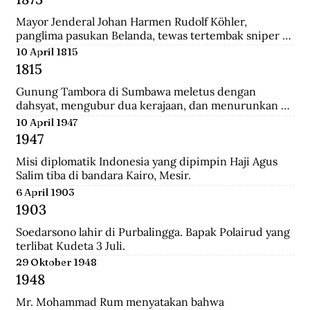
Mayor Jenderal Johan Harmen Rudolf Köhler, 
panglima pasukan Belanda, tewas tertembak sniper 
Aceh di depan Masjid Raya Banda Aceh.
10 April 1815
1815
Gunung Tambora di Sumbawa meletus dengan 
dahsyat, mengubur dua kerajaan, dan menurunkan 
suhu global sehingga disebut tahun tanpa musim 
10 April 1947
panas.
1947
Misi diplomatik Indonesia yang dipimpin Haji Agus 
Salim tiba di bandara Kairo, Mesir.
6 April 1903
1903
Soedarsono lahir di Purbalingga. Bapak Polairud yang 
terlibat Kudeta 3 Juli.
29 Oktober 1948
1948
Mr. Mohammad Rum menyatakan bahwa 