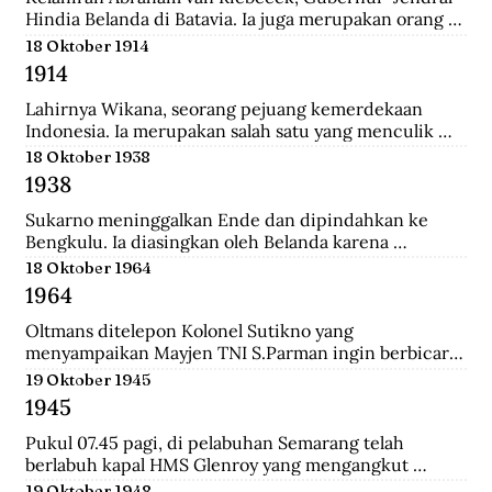
Hindia Belanda di Batavia. Ia juga merupakan orang 
yang memulai perkebunan kopi pertama di Jawa 
18 Oktober 1914
Barat.
1914
Lahirnya Wikana, seorang pejuang kemerdekaan 
Indonesia. Ia merupakan salah satu yang menculik 
Sukaro dan Hatta dalam Peristiwa Rengasdengklok.
18 Oktober 1938
1938
Sukarno meninggalkan Ende dan dipindahkan ke 
Bengkulu. Ia diasingkan oleh Belanda karena 
dianggap membahayakan pemerintahan Belanda.
18 Oktober 1964
1964
Oltmans ditelepon Kolonel Sutikno yang 
menyampaikan Mayjen TNI S.Parman ingin berbicara 
dengannya. Oltmans bertemu dengan Parman 
19 Oktober 1945
sehingga ini pertemuan yang mendekatkan mereka. 
1945
Bahkan Parman pernah meminta tolong untuk 
bertemu dengan Verrips yang diduga merampok uang 
Pukul 07.45 pagi, di pelabuhan Semarang telah 
Bank Indonesia.
berlabuh kapal HMS Glenroy yang mengangkut 
tentara Sekutu, yaitu pasukan Inggris dari brigade 
19 Oktober 1948