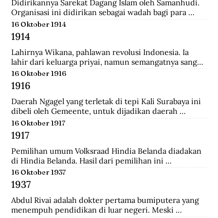
Didirikannya Sarekat Dagang Islam oleh Samanhudi. 
Organisasi ini didirikan sebagai wadah bagi para 
pengusaha batik di Surakarta. Organisasi ini 
16 Oktober 1914
merupakan organisasi pertama yang lahir dari 
1914
Indonesia untuk menentang politik kekuasaan 
Belanda.
Lahirnya Wikana, pahlawan revolusi Indonesia. Ia 
lahir dari keluarga priyai, namun semangatnya sangat 
tinggi dalam memperjuangkan kemerdekaan dari 
16 Oktober 1916
tangan penjajah.
1916
Daerah Ngagel yang terletak di tepi Kali Surabaya ini 
dibeli oleh Gemeente, untuk dijadikan daerah 
industri baru di Surabaya.
16 Oktober 1917
1917
Pemilihan umum Volksraad Hindia Belanda diadakan 
di Hindia Belanda. Hasil dari pemilihan ini 
memberikan kemenangan kepada Perkumpulan 
16 Oktober 1937
Pembebasan Hindia Belanda yang mengalahkan Partai 
1937
Etika Kristen Protestan dan Partai Katolik Hindia.
Abdul Rivai adalah dokter pertama bumiputera yang 
menempuh pendidikan di luar negeri. Meski 