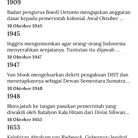
1909
yang merupakan langkah awal sebelum 
merealisasikan rencana besarnya , yakni menguasai 
Badan pengurus Boedi Oetomo mengajukan anggaran 
Pulau Jawa.
dasar kepada pemerintah kolonial. Awal Oktober 
1909, Boedi Oetomo menyelenggrakan konggres 
18 Oktober 1945
untuk menentukan arah perjuangan organisasi. 
1945
Konggres itu berjalan alot, kaum tua seperti Wahidin 
Sudirohusodo dan Radjiman Wedyodiningrat 
Inggris mengumumkan agar orang-orang Indonesia 
menghendaki pendidikan untuk kaum priyayi, 
menyerahkan senjatanya. Tuntutan itu dijawab 
sementara kaum muda seperti Tjipto Mangunkusumo 
dengan giatnya pembentukan laskar-laskar di Medan 
18 Oktober 1947
dan Soetomo justru menghendaki pendidikan bagi 
dan sekitarnya, seperti Berastagi dan Pematang 
1947
seluruh rakyat.
Siantar. Anggota laskar bahkan mencari senjata yang 
dibuang Jepang ke dasar laut, dekat pelabuhan 
Van Mook mengeluarkan dekrit pengakuan DIST dan 
Belawan.
menetapkannya sebagai Dewan Sementara Sumatra 
Timur. Republik mengecam pembentukan NST, 
18 Oktober 1948
menyebut para pemimpinnya sebagai “boneka” 
1948
Belanda. Untuk menghalau propaganda Republik, NST 
membuat suratkabar Mestika dan majalah Medan 
Blora jatuh ke tangan pasukan pemerintah yang 
Buletin. Program utama NST dalam sektor ekonomi 
diwakili oleh Batalyon Kala Hitam dari Divisi Siliwangi. 
adalah pemulihan kembali perkebunan dan hak 
Seperti biasanya, saat pembebasan sebuah kawasan, 
18 Oktober 1653
istimewa penduduk asli atas tanah.
terdapat sejumlah musuh yang menjadi tawanan. 
1653
Salah seorang tawanan terlihat bersikap menantang 
dan seolah tak mau menyerah.
Kelahiran Abraham van Riebeeck, Gubernur-Jendral 