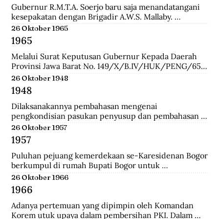
Gubernur R.M.T.A. Soerjo baru saja menandatangani 
kesepakatan dengan Brigadir A.W.S. Mallaby. 
Pertemuan yang terbilang sukses itu melahirkan 
26 Oktober 1965
empat kesepakatan: 1. Pihak Inggris (baca:Sekutu) 
1965
mengakui keberadaan Republik Indonesia sebatas 
distrik Surabaya. 2. Pihak Inggris tidak akan 
Melalui Surat Keputusan Gubernur Kepada Daerah 
membawa masuk pasukan Belanda dan tidak ada 
Provinsi Jawa Barat No. 149/X/B.IV/HUK/PENG/65, 
pasukan Belanda yang disusupkan pada pasukan 
Mashudi memberhentikan sementara waktu delapan 
26 Oktober 1948
Inggris yang mendarat di Surabaya. 3. Pasukan Inggris 
anggota PKI yang duduk dalam DPRD-GR. Mereka 
1948
hanya dibolehkan berada pada radius 800 meter dari 
adalah Suharna Affandi, Abbas Usman, Akhmad 
pelabuhan. 4. Untuk memperlancar komunikasi 
Suganda, Enok Rokhayati, Mustofa, Cece Suryadi, 
Dilaksanakannya pembahasan mengenai 
antara pihak Inggris dengan Republik dalam 
Sukra Prawira Sentana, dan Suhlan Sujana.
pengkondisian pasukan penyusup dan pembahasan 
keseharian, maka dibentuk Biro Kontak 
taktik untuk melawan pasukan Negara Pasundan dan 
26 Oktober 1957
beranggotakan perwakilan dari kedua belah pihak.
DI/TII.
1957
Puluhan pejuang kemerdekaan se-Karesidenan Bogor 
berkumpul di rumah Bupati Bogor untuk 
menyepakati gedung di Jalan Cikeumeuh sebagai 
26 Oktober 1966
Museum Perjoangan.
1966
Adanya pertemuan yang dipimpin oleh Komandan 
Korem utuk upaya dalam pembersihan PKI. Dalam 