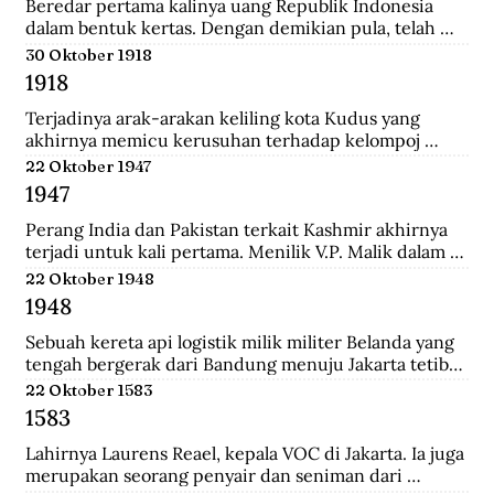
Tionghoa di Indonesia, salah satunya Instruksi 
Beredar pertama kalinya uang Republik Indonesia 
Presiden No.14 Tahun 1967 tentang perayaan 
dalam bentuk kertas. Dengan demikian pula, telah 
masyarakat Tionghoa.
diresmikan bahwa uang Jepang dan Javasche Bank 
30 Oktober 1918
tidak berlaku lagi.
1918
Terjadinya arak-arakan keliling kota Kudus yang 
akhirnya memicu kerusuhan terhadap kelompoj 
Tionghoa disana.
22 Oktober 1947
1947
Perang India dan Pakistan terkait Kashmir akhirnya 
terjadi untuk kali pertama. Menilik V.P. Malik dalam 
Kargil from Surprise to Victory, Perang Indo-Pakistani 
22 Oktober 1948
I itu membawa korban 1.104 jiwa di pihak India dan 
1948
6.000 di pihak Pakistan.
Sebuah kereta api logistik milik militer Belanda yang 
tengah bergerak dari Bandung menuju Jakarta tetiba 
terguling di kawasan Bendul. Sejumlah penumpang 
22 Oktober 1583
tewas seketika dan puluhan lainya mengalami luka-
1583
luka.
Lahirnya Laurens Reael, kepala VOC di Jakarta. Ia juga 
merupakan seorang penyair dan seniman dari 