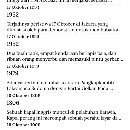
tinggi dari TNI AD. Saat ini ia menjabat sebagai 
Menteri Pertahanan.
17 Oktober 1952
1952
Terjadinya peristiwa 17 Oktober di Jakarta yang 
diinisiasi oleh para demonstran untuk membubarkan 
Parlemen Indonesia akibat korupsi yang meluas dan 
17 Oktober 1952
memburuk di Indonesia.
1952
Dua buah tank, empat kendaraan berlapis baja, dan 
ribuan orang menyerbu dan memasuki pintu gerbang 
Istana Merdeka, kediaman Presiden Sukarno. Mereka 
17 Oktober 1979
berkerumun dan menggelar spanduk yang 
1979
bertuliskan "Bubarkan Parlemen"!.
Adanya pertemuan rahasia antara Pangkopkamtib 
Laksamana Sudomo dengan Partai Golkar. Pada 
pertemuan ini mengecam gagasan ABRI mesti 
18 Oktober 1806
berpihak pada penguasa jelang Pemilu 1982.
1806
Sebuah kapal Inggris muncul di pelabuhan Batavia, 
Kapal perang ini merompak sebuah perahu layar dan 
perahu fregat. Setelah kejatuhan Tanjung Harapan, 
18 Oktober 1909
Inggris berupaya untuk memblokade Pulau Jawa , 