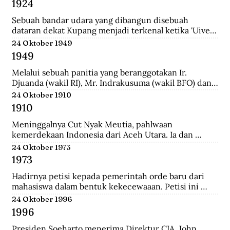
1924
School (HIS) dan MULO di Solo, lalu ke AMS di 
Yogyakarta, kemudian mengambil jurusan Teknik Sipil 
Sebuah bandar udara yang dibangun disebuah 
di Technische Hoogeschool te Bandoeng (sekarang 
dataran dekat Kupang menjadi terkenal ketika 'Uiver', 
ITB).
pesawat Belanda KLM DC-2 yang sedang dicoba 
24 Oktober 1949
menerbangi jalur niaga dari London ke Sydney 
1949
mendarat di situ untuk mengisi bahan bakar.
Melalui sebuah panitia yang beranggotakan Ir. 
Djuanda (wakil RI), Mr. Indrakusuma (wakil BFO) dan 
Hirschfeld (wakil Belanda), membuat perjanjian 
24 Oktober 1910
bahwa RIS akan mengambil alih pijaman-pinjaman 
1910
Hindia Belanda yang semuanya berjumlah 4.300 juta 
gulden.
Meninggalnya Cut Nyak Meutia, pahlwaan 
kemerdekaan Indonesia dari Aceh Utara. Ia dan 
pasukannya terus melakukan perlawanan dengan 
24 Oktober 1973
menyerang dan merampas pos kolonial di wilaya Gayo 
1973
yang melewati hutan.
Hadirnya petisi kepada pemerintah orde baru dari 
mahasiswa dalam bentuk kekecewaaan. Petisi ini 
dipicu karena adanya penyelewengan yang dilakukan 
24 Oktober 1996
oleh pemerintah dan korupsi yang besar.
1996
Presiden Soeharto menerima Direktur CIA, John 