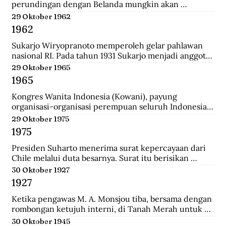
perundingan dengan Belanda mungkin akan 
dilanjutkan bulan depan, dan akan mendatangkan 
29 Oktober 1962
kepastian.
1962
Sukarjo Wiryopranoto memperoleh gelar pahlawan 
nasional RI. Pada tahun 1931 Sukarjo menjadi anggota 
Volksraad bersama dr. Sutomo, ia mendirikan 
29 Oktober 1965
Persatuan Bangsa Indonesia (PBI). Kemudia tahun 
1965
1936, pindah ke Partai Indonesia Raya (Parindra). 
Seteleh kemerdekaan, Sukarjo pernah menduduki 
Kongres Wanita Indonesia (Kowani), payung 
jabatan Duta Besar Indonesia Republik Indonesia di 
organisasi-organisasi perempuan seluruh Indonesia, 
Vatikan, Duta Besar Luar Biasa di Italia.
mengeluarkan Gerwani sebagai anggota.
29 Oktober 1975
1975
Presiden Suharto menerima surat kepercayaan dari 
Chile melalui duta besarnya. Surat itu berisikan 
adanya hubungan diplomatik antara Indonesia-CHile.
30 Oktober 1927
1927
Ketika pengawas M. A. Monsjou tiba, bersama dengan 
rombongan ketujuh interni, di Tanah Merah untuk 
menggantikan Kapten Becking sebagai penguasa 
30 Oktober 1945