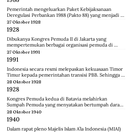
Darurat Sipil di Kalsel.
Pemerintah mengeluarkan Paket Kebijaksanaan 
Deregulasi Perbankan 1988 (Pakto 88) yang menjadi 
titik balik dari berbagai kebijaksanaan penertiban 
27 Oktober 1928
perbankan 1971-1972. Salah satu fundamental dalam  
1928
dalam Pakto 88 adalah perijinan untuk bank devisa 
yang hanya mensyaratkan tingkat kesehatan dan aset 
Dibukanya Kongres Pemuda II di Jakarta yang 
bank telah mencapai minimal Rp. 100 juta.
mempertemukan berbagai organisasi pemuda di 
seluruh Hindia Belanda. Dari kongres ini melahirkan 
27 Oktober 1991
Sumpah Pemuda.
1991
Indonesia secara resmi melepaskan kekuasaan Timor 
Timur kepada pemerintahan transisi PBB. Sehingga 
kini wilayah tersebut bukan lagi bagian dari provinsi 
28 Oktober 1928
Indonesia.
1928
Kongres Pemuda kedua di Batavia melahirkan 
Sumpah Pemuda yang menyatakan bertumpah darah 
satu tanah air Indonesia, berbangsa satu bangsa 
28 Oktober 1940
Indonesia, dan menjunjung bahasa persatuan bahasa 
1940
Indonesia.
Dalam rapat pleno Majelis Islam A’la Indonesia (MIAI) 