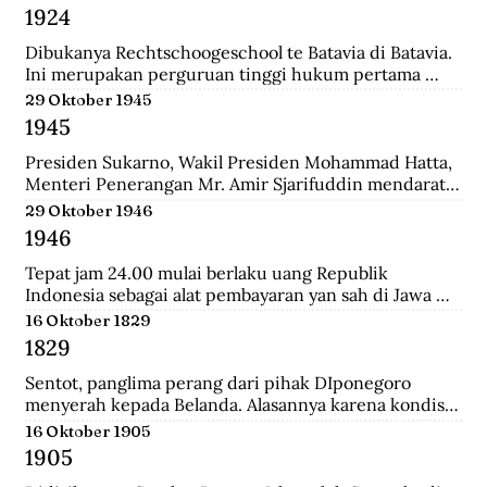
Belanda bernama Johannes Busselaar yang berisikan 
1924
koleksi wayang kulit, buku kuno, dan arca.
Dibukanya Rechtschoogeschool te Batavia di Batavia. 
Ini merupakan perguruan tinggi hukum pertama 
yang didirikan oleh Gubernur Jenderal J.B van heutsz. 
29 Oktober 1945
Saat ini menjadi Fakultas Hukum Universitas 
1945
Indonesia.
Presiden Sukarno, Wakil Presiden Mohammad Hatta, 
Menteri Penerangan Mr. Amir Sjarifuddin mendarat 
di Surabaya atas permintaan Sekutu. Mereka disertai 
29 Oktober 1946
beberapa perwira Inggris dan wartawan-wartawan 
1946
luar negeri.
Tepat jam 24.00 mulai berlaku uang Republik 
Indonesia sebagai alat pembayaran yan sah di Jawa 
dan Madura. Dengan demikian uang yang berlalu 
16 Oktober 1829
sebelumnya tidak lagi berlaku.
1829
Sentot, panglima perang dari pihak DIponegoro 
menyerah kepada Belanda. Alasannya karena kondisi 
perekonomian yang memburuk akibat perang yang 
16 Oktober 1905
tak kunung usai.
1905