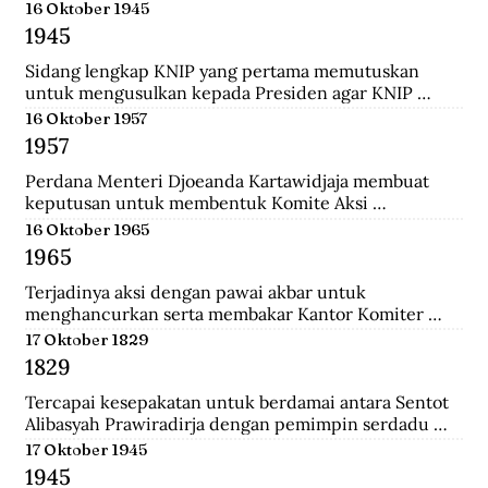
menempuh pendidikan dokter, ia rajin menulis dan 
16 Oktober 1945
mengantarkannya menjadi jurnalis. Ia pernah 
1945
mendirikan Pewarta Wolanda, sebuah surat kabar 
bebahasa melayu yang ia terbitkan di Belanda.
Sidang lengkap KNIP yang pertama memutuskan 
untuk mengusulkan kepada Presiden agar KNIP 
diberi hak legislatif selama MPR dan DPR belum 
16 Oktober 1957
terbentuk.
1957
Perdana Menteri Djoeanda Kartawidjaja membuat 
keputusan untuk membentuk Komite Aksi 
Pembebasan Irian Barat di tiap penjuru Indonesia. Di 
16 Oktober 1965
Jakarta telah berlangsung demonstrasi pemuda yang 
1965
diikuti oleh 100.000 orang untuk menuntut 
pembebasan Irian Barat.
Terjadinya aksi dengan pawai akbar untuk 
menghancurkan serta membakar Kantor Komiter 
Daerah Besar PKI di Jalan Pahlawan, Surabaya.
17 Oktober 1829
1829
Tercapai kesepakatan untuk berdamai antara Sentot 
Alibasyah Prawiradirja dengan pemimpin serdadu 
Belanda sehingga Sentot menghentikan peperangan. 
17 Oktober 1945
Sentot Alibasyah (Pasha 'yang tinggi') menjadi 
1945