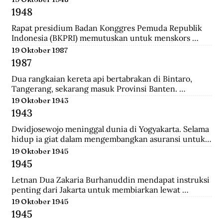
ke-37 yang diantaranya terdiri dari prajurit Gurkha. 
1948
Tak beberapa lama, sekitar pukul 08.00. 
Wongsonegoro membacakan isi persetujuan 
Rapat presidium Badan Konggres Pemuda Republik 
penghentian tembak menembak antara pasukan TKR 
Indonesia (BKPRI) memutuskan untuk menskors 
(Tentara Keamanan Rakyat) dengan tentara Jepang.
Pemuda Sosialis Indonesia (Pesindo).
19 Oktober 1987
1987
Dua rangkaian kereta api bertabrakan di Bintaro, 
Tangerang, sekarang masuk Provinsi Banten. 
Lokomotif dan gerbong pertama masing-masing 
19 Oktober 1943
kereta hancur-lebur. Ratusan penumpang tewas 
1943
mengenaskan. Suara tabrakan terdengar hingga 
beberapa belas meter. Kecelakaan kereta terburuk 
Dwidjosewojo meninggal dunia di Yogyakarta. Selama 
sepanjang sejarah Indonesia. Kecelakaan ini terjadi 
hidup ia giat dalam mengembangkan asuransi untuk 
Senin pagi, sekira jam tujuh. Waktu padat penumpang 
anak negeri. Hingga OL Mij Boemipoetera dan 
19 Oktober 1945
untuk Kereta api (KA) 225 trayek Rangkasbitung—
Merdika sebagai usaha asuransi mendapat pengakuan 
1945
Jakarta Kota. Kereta ini mengangkut 1.887 
badan hukum.
penumpang.
Letnan Dua Zakaria Burhanuddin mendapat instruksi 
penting dari Jakarta untuk membiarkan lewat 
serangkaian kereta api memuat 90 Kaigun (Angkatan 
19 Oktober 1945
Laut Jepang) yang akan melintasi Stasiun Bekasi. 
1945
Namun saat tiba, rakyat dan pejuang Bekasi langsung 