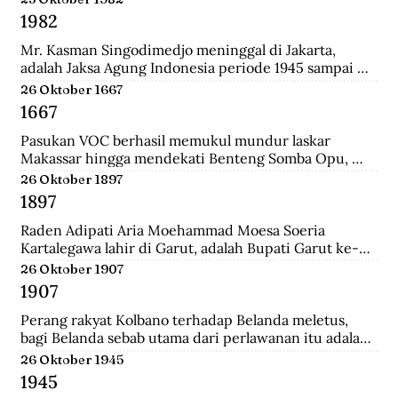
Surabaya.
1982
Mr. Kasman Singodimedjo meninggal di Jakarta, 
adalah Jaksa Agung Indonesia periode 1945 sampai 
1946 dan juga mantan Menteri Muda Kehakiman pada 
26 Oktober 1667
Kabinet Amir Sjarifuddin II. Selain itu ia juga adalah 
1667
Ketua KNIP (Komite Nasional Indonesia Pusat) yang 
menjadi cikal bakal dari DPR.
Pasukan VOC berhasil memukul mundur laskar 
Makassar hingga mendekati Benteng Somba Opu, 
istana Sultan Hassanudin, bahkan pasukan yang 
26 Oktober 1897
dipimpin Cornelis Speelman sudah sampai di depan 
1897
pintu benteng. Gowa mengalami kekalahan dalam 
peperangan. Speelman dan Arung Palakka merasa 
Raden Adipati Aria Moehammad Moesa Soeria 
bahwa inilah saat untuk menawarkan perundingan 
Kartalegawa lahir di Garut, adalah Bupati Garut ke-6 
kepada Sultan Hasanuddin.
yang menjabat dari tahun 1929-1944. Moesa Soeria 
26 Oktober 1907
Kartalegawa mempelopori pendirian Partai Rakyat 
1907
Pasundan (PRP) pada tahun 1946 dan Negara 
Pasundan pada tahun 1947.
Perang rakyat Kolbano terhadap Belanda meletus, 
bagi Belanda sebab utama dari perlawanan itu adalah 
terbunuhnya 19 serdadu dan beberapa orang sipil 
26 Oktober 1945
Belanda oleh Boi Kapitan dan anak buahnya.
1945