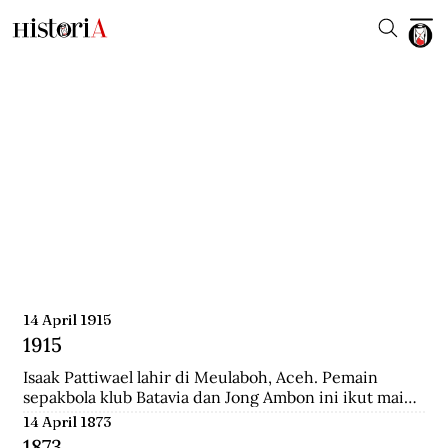
14 April 1915
1915
Isaak Pattiwael lahir di Meulaboh, Aceh. Pemain 
sepakbola klub Batavia dan Jong Ambon ini ikut main 
dalam Piala Dunia 1938 di Prancis.
14 April 1873
1873