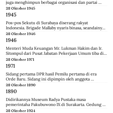
juga menghimpun berbagai organisasi dan partai 
Islam untuk mengajukan mosi kepada pemerintah. 
28 Oktober 1945
Gabungan Politik Indonesia (GAPI) menyatakan 
1945
dukungannya atas langkah-langkah MIAI. Pemerintah 
akhirnya memperhatikan tuntutan MIAI dan GAPI.
Pos-pos Sekutu di Surabaya diserang rakyat 
Indonesia. Brigade Mallaby nyaris binasa, seandainya 
pemimpin-pemimpin Indonesia tidak segera 
28 Oktober 1946
memerintahkan penghentian tembak-menembak.
1946
Menteri Muda Keuangan Mr. Lukman Hakim dan Ir. 
Sitompul dari Pusat Jabatan Pekerjaan Umum tiba di 
Medan dengan pesawat Sekutu dari Palembang. Di 
28 Oktober 1971
lapangan tembak mereka disambut oleh Mr. Mohd. 
1971
Jusuf.
Sidang pertama DPR hasil Pemilu pertama di era 
Orde Baru. Sidang ini dipimpin oleh anggota 
parlemen tertua dibantu anggota parlemen termuda, 
28 Oktober 1890
yaitu K.H. Bisri Sjamsuri (84 tahun) dari Partai NU dan 
1890
Anak Agung Oka Mahendra (25 tahun) dari Golkar.
Didirikannya Museum Radya Pustaka masa 
pemerintaha Pakubuwono IX di Surakarta. Gedung 
ini merupakan rumah kediaman seorang warga 
28 Oktober 1924