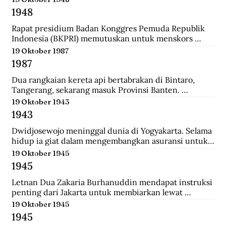
ke-37 yang diantaranya terdiri dari prajurit Gurkha. 
1948
Tak beberapa lama, sekitar pukul 08.00. 
Wongsonegoro membacakan isi persetujuan 
Rapat presidium Badan Konggres Pemuda Republik 
penghentian tembak menembak antara pasukan TKR 
Indonesia (BKPRI) memutuskan untuk menskors 
(Tentara Keamanan Rakyat) dengan tentara Jepang.
Pemuda Sosialis Indonesia (Pesindo).
19 Oktober 1987
1987
Dua rangkaian kereta api bertabrakan di Bintaro, 
Tangerang, sekarang masuk Provinsi Banten. 
Lokomotif dan gerbong pertama masing-masing 
19 Oktober 1943
kereta hancur-lebur. Ratusan penumpang tewas 
1943
mengenaskan. Suara tabrakan terdengar hingga 
beberapa belas meter. Kecelakaan kereta terburuk 
Dwidjosewojo meninggal dunia di Yogyakarta. Selama 
sepanjang sejarah Indonesia. Kecelakaan ini terjadi 
hidup ia giat dalam mengembangkan asuransi untuk 
Senin pagi, sekira jam tujuh. Waktu padat penumpang 
anak negeri. Hingga OL Mij Boemipoetera dan 
19 Oktober 1945
untuk Kereta api (KA) 225 trayek Rangkasbitung—
Merdika sebagai usaha asuransi mendapat pengakuan 
1945
Jakarta Kota. Kereta ini mengangkut 1.887 
badan hukum.
penumpang.
Letnan Dua Zakaria Burhanuddin mendapat instruksi 
penting dari Jakarta untuk membiarkan lewat 
serangkaian kereta api memuat 90 Kaigun (Angkatan 
19 Oktober 1945
Laut Jepang) yang akan melintasi Stasiun Bekasi. 
1945
Namun saat tiba, rakyat dan pejuang Bekasi langsung 