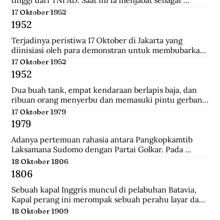
tinggi dari TNI AD. Saat ini ia menjabat sebagai 
Menteri Pertahanan.
17 Oktober 1952
1952
Terjadinya peristiwa 17 Oktober di Jakarta yang 
diinisiasi oleh para demonstran untuk membubarkan 
Parlemen Indonesia akibat korupsi yang meluas dan 
17 Oktober 1952
memburuk di Indonesia.
1952
Dua buah tank, empat kendaraan berlapis baja, dan 
ribuan orang menyerbu dan memasuki pintu gerbang 
Istana Merdeka, kediaman Presiden Sukarno. Mereka 
17 Oktober 1979
berkerumun dan menggelar spanduk yang 
1979
bertuliskan "Bubarkan Parlemen"!.
Adanya pertemuan rahasia antara Pangkopkamtib 
Laksamana Sudomo dengan Partai Golkar. Pada 
pertemuan ini mengecam gagasan ABRI mesti 
18 Oktober 1806
berpihak pada penguasa jelang Pemilu 1982.
1806
Sebuah kapal Inggris muncul di pelabuhan Batavia, 
Kapal perang ini merompak sebuah perahu layar dan 
perahu fregat. Setelah kejatuhan Tanjung Harapan, 
18 Oktober 1909
Inggris berupaya untuk memblokade Pulau Jawa , 