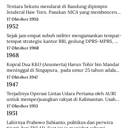
panglima di pasukan Diponegoro waktu masih 
berumur 17 tahun. Ia adalah keturunan bupati 
Tentara Sekutu mendarat di Bandung dipimpin 
Madiun.
Jenderal Haw Torn. Pasukan NICA yang membonceng 
Sekutu berusaha mengembalikan kekuasaan Belanda 
17 Oktober 1952
di Indonesia. Secara sepihak Sekutu meminta agar 
1952
senjata yang dilucuti pasukan TKR dari tentara 
Jepang diserahkan kepada Sekutu.
Sejak jam empat subuh militer mengamankan tempat-
tempat strategis: kantor RRI, gedung DPRS-MPRS, 
dan stasiun-stasiun keretapi. Pukul delapan pagi, 
17 Oktober 1968
kerumuman massa menjalar; mereka diangkut dari 
1968
pabrik-pabrik di luar kota, sisanya dari Jakarta 
dikelola jagoan-jagoan Betawi. Tentara mengorganisir 
Kopral Dua KKO (Anumerta) Harun Tohir bin Mandar 
demonstrasi itu, dengan dukungan tank dan artileri, 
meninggal di Singapura,  pada umur 25 tahun adalah 
bergerak ke istana presiden, menuntut pembubaran 
salah satu dari dua anggota KKO Korps Komando; kini 
17 Oktober 1947
parlemen.
disebut Korps Marinir Indonesia yang ditangkap di 
1947
Singapura pada saat terjadinya Konfrontasi dengan 
Malaysia. Bersama dengan seorang anggota KKO 
Terjadinya Operasi Lintas Udara Pertama oleh AURI 
lainnya bernama Usman, ia dihukum gantung oleh 
untuk memperjuangkan rakyat di Kalimantan. Usaha 
pemerintah Singapura pada Oktober 1968 dengan 
ini berhasil menerobos blokade udara Belanda dan 
17 Oktober 1951
tuduhan meletakkan bom di wilayah pusat kota 
berhasil menerjunkan pasukan didaratan Kalimantan 
1951
Singapura yang padat pada 10 Maret 1965.
dan membantu pasukan gerilaya dalam melawan 
NICA.
Lahirnya Prabowo Subianto, politikus dan perwira 