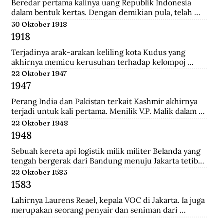
Tionghoa di Indonesia, salah satunya Instruksi 
Beredar pertama kalinya uang Republik Indonesia 
Presiden No.14 Tahun 1967 tentang perayaan 
dalam bentuk kertas. Dengan demikian pula, telah 
masyarakat Tionghoa.
diresmikan bahwa uang Jepang dan Javasche Bank 
30 Oktober 1918
tidak berlaku lagi.
1918
Terjadinya arak-arakan keliling kota Kudus yang 
akhirnya memicu kerusuhan terhadap kelompoj 
Tionghoa disana.
22 Oktober 1947
1947
Perang India dan Pakistan terkait Kashmir akhirnya 
terjadi untuk kali pertama. Menilik V.P. Malik dalam 
Kargil from Surprise to Victory, Perang Indo-Pakistani 
22 Oktober 1948
I itu membawa korban 1.104 jiwa di pihak India dan 
1948
6.000 di pihak Pakistan.
Sebuah kereta api logistik milik militer Belanda yang 
tengah bergerak dari Bandung menuju Jakarta tetiba 
terguling di kawasan Bendul. Sejumlah penumpang 
22 Oktober 1583
tewas seketika dan puluhan lainya mengalami luka-
1583
luka.
Lahirnya Laurens Reael, kepala VOC di Jakarta. Ia juga 
merupakan seorang penyair dan seniman dari 