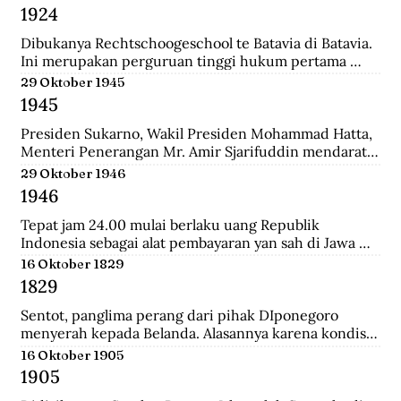
Belanda bernama Johannes Busselaar yang berisikan 
1924
koleksi wayang kulit, buku kuno, dan arca.
Dibukanya Rechtschoogeschool te Batavia di Batavia. 
Ini merupakan perguruan tinggi hukum pertama 
yang didirikan oleh Gubernur Jenderal J.B van heutsz. 
29 Oktober 1945
Saat ini menjadi Fakultas Hukum Universitas 
1945
Indonesia.
Presiden Sukarno, Wakil Presiden Mohammad Hatta, 
Menteri Penerangan Mr. Amir Sjarifuddin mendarat 
di Surabaya atas permintaan Sekutu. Mereka disertai 
29 Oktober 1946
beberapa perwira Inggris dan wartawan-wartawan 
1946
luar negeri.
Tepat jam 24.00 mulai berlaku uang Republik 
Indonesia sebagai alat pembayaran yan sah di Jawa 
dan Madura. Dengan demikian uang yang berlalu 
16 Oktober 1829
sebelumnya tidak lagi berlaku.
1829
Sentot, panglima perang dari pihak DIponegoro 
menyerah kepada Belanda. Alasannya karena kondisi 
perekonomian yang memburuk akibat perang yang 
16 Oktober 1905
tak kunung usai.
1905