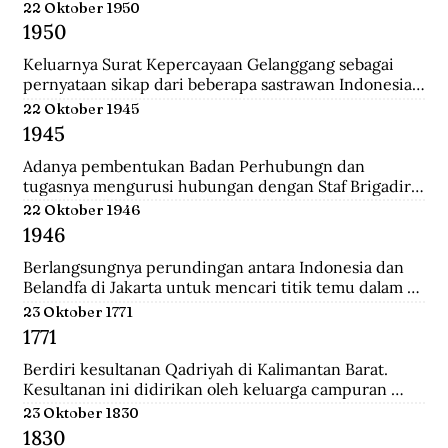
Belanda.
22 Oktober 1950
1950
Keluarnya Surat Kepercayaan Gelanggang sebagai 
pernyataan sikap dari beberapa sastrawan Indonesia 
yang menginginkan untuk menjaga kebudayaan 
22 Oktober 1945
Indonesia diantaranya Asrul Sani dan Rivai Apin. 
1945
Sehingga revolusi harus mempunyai nilai baru yang 
bisa menjadi kebudayaan rayat dengan sifatnya 
Adanya pembentukan Badan Perhubungn dan 
sendiri.
tugasnya mengurusi hubungan dengan Staf Brigadir 
Jenderal N Mac Donalnd, Komandan Brigade Infanteri 
22 Oktober 1946
India ke 37 yang menjadi penguasa tertinggi di 
1946
Bandung. Melalui badan ini, Inggris meminta 
Indonesia sepakat mengumpulkan seluruh 
Berlangsungnya perundingan antara Indonesia dan 
persenjataan untuk diserahakan kepadanya namun 
Belandfa di Jakarta untuk mencari titik temu dalam 
ditolak dengan semangat revolusi.
penyelesaian masalah kedua negara. Namun gagal dan 
23 Oktober 1771
dilanjutkan pada perundingan Linggarjati di Cirebon.
1771
Berdiri kesultanan Qadriyah di Kalimantan Barat. 
Kesultanan ini didirikan oleh keluarga campuran 
antara Arab, Melayu, Bugis dan Dayak. Kehidupan 
23 Oktober 1830
pemerintahan kesultanan ini hanya berlangsung 
1830