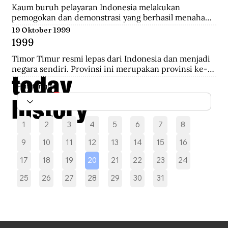
melakukan pengepungan hingga terjadi penembakan 
Kaum buruh pelayaran Indonesia melakukan 
yang akhirnya saling serbu.
pemogokan dan demonstrasi yang berhasil menahan 
sebelas kapal Belanda di Pelabuhan New York yang 
19 Oktober 1999
akan mengangkut perlengkapan perang yang 
1999
diperoleh dari Pemerintah AS.
Timor Timur resmi lepas dari Indonesia dan menjadi 
negara sendiri. Provinsi ini merupakan provinsi ke-27 
Indonesia selama 24 tahun.
Pilih tanggal
1
2
3
4
5
6
7
8
9
10
11
12
13
14
15
16
17
18
19
20
21
22
23
24
25
26
27
28
29
30
31