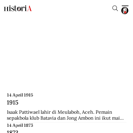
14 April 1915
1915
Isaak Pattiwael lahir di Meulaboh, Aceh. Pemain 
sepakbola klub Batavia dan Jong Ambon ini ikut main 
dalam Piala Dunia 1938 di Prancis.
14 April 1873
1873