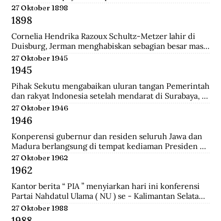
pertemuan ini mengubah jumlah wakil dari kedua 
27 Oktober 1898
golongan yakni 27 dari Golongan Politik dan 21 dari 
1898
Golongan Karya.
Cornelia Hendrika Razoux Schultz-Metzer lahir di 
Duisburg, Jerman menghabiskan sebagian besar masa 
kecilnya di Arnhem. Dia mengenyam pendidikan di 
27 Oktober 1945
Kweekschool untuk menjadi guru. Keputusan 
1945
Pemerintah Kolonial untuk mengangkat Cornelia 
sebagai anggota Dewan Rakyat memancing protes 
Pihak Sekutu mengabaikan uluran tangan Pemerintah 
para perempuan Indonesia.  Para perempuan 
dan rakyat Indonesia setelah mendarat di Surabaya, 
menginginkan seorang wakil perempuan Indonesia di 
dan menyerbu penjara Republik untuk membebaskan 
27 Oktober 1946
Volksraad. Tapi alih-alih memilih perempuan 
perwira-perwira Sekutu dan pegawai RAPWI (Relief 
1946
Indonesia, pemerintah Belanda menunjuk seorang 
of Allied Prisoners of War and Internees) yang 
perempuan Belanda yang aktif di organisasi 
ditawan Republik.
Konperensi gubernur dan residen seluruh Jawa dan 
perempuan sayap IEV.
Madura berlangsung di tempat kediaman Presiden 
Sukarno hari ini di Yogyakarta. Konperensi 
27 Oktober 1962
membicarakan masalah kerjasama yang lebih erat 
1962
antara pemerintah dan pihak swasta.a setelah 
mendarat di Surabaya, dan menyerbu penjara 
Kantor berita “ PIA ” menyiarkan hari ini konferensi 
Republik untuk membebaskan perwira-perwira 
Partai Nahdatul Ulama ( NU ) se - Kalimantan Selatan 
Sekutu dan pegawai RAPWI (Relief of Allied Prisoners 
meminta kepada Presiden Sukarno supaya mengubah 
27 Oktober 1988
of War and Internees) yang ditawan Republik.
status Keadaan Darurat Militer menjadi Keadaan 
1988