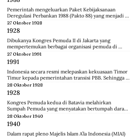
Darurat Sipil di Kalsel.
Pemerintah mengeluarkan Paket Kebijaksanaan 
Deregulasi Perbankan 1988 (Pakto 88) yang menjadi 
titik balik dari berbagai kebijaksanaan penertiban 
27 Oktober 1928
perbankan 1971-1972. Salah satu fundamental dalam  
1928
dalam Pakto 88 adalah perijinan untuk bank devisa 
yang hanya mensyaratkan tingkat kesehatan dan aset 
Dibukanya Kongres Pemuda II di Jakarta yang 
bank telah mencapai minimal Rp. 100 juta.
mempertemukan berbagai organisasi pemuda di 
seluruh Hindia Belanda. Dari kongres ini melahirkan 
27 Oktober 1991
Sumpah Pemuda.
1991
Indonesia secara resmi melepaskan kekuasaan Timor 
Timur kepada pemerintahan transisi PBB. Sehingga 
kini wilayah tersebut bukan lagi bagian dari provinsi 
28 Oktober 1928
Indonesia.
1928
Kongres Pemuda kedua di Batavia melahirkan 
Sumpah Pemuda yang menyatakan bertumpah darah 
satu tanah air Indonesia, berbangsa satu bangsa 
28 Oktober 1940
Indonesia, dan menjunjung bahasa persatuan bahasa 
1940
Indonesia.
Dalam rapat pleno Majelis Islam A’la Indonesia (MIAI) 