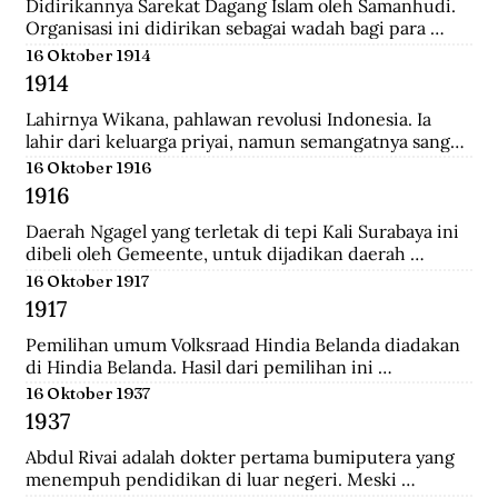
Didirikannya Sarekat Dagang Islam oleh Samanhudi. 
Organisasi ini didirikan sebagai wadah bagi para 
pengusaha batik di Surakarta. Organisasi ini 
16 Oktober 1914
merupakan organisasi pertama yang lahir dari 
1914
Indonesia untuk menentang politik kekuasaan 
Belanda.
Lahirnya Wikana, pahlawan revolusi Indonesia. Ia 
lahir dari keluarga priyai, namun semangatnya sangat 
tinggi dalam memperjuangkan kemerdekaan dari 
16 Oktober 1916
tangan penjajah.
1916
Daerah Ngagel yang terletak di tepi Kali Surabaya ini 
dibeli oleh Gemeente, untuk dijadikan daerah 
industri baru di Surabaya.
16 Oktober 1917
1917
Pemilihan umum Volksraad Hindia Belanda diadakan 
di Hindia Belanda. Hasil dari pemilihan ini 
memberikan kemenangan kepada Perkumpulan 
16 Oktober 1937
Pembebasan Hindia Belanda yang mengalahkan Partai 
1937
Etika Kristen Protestan dan Partai Katolik Hindia.
Abdul Rivai adalah dokter pertama bumiputera yang 
menempuh pendidikan di luar negeri. Meski 