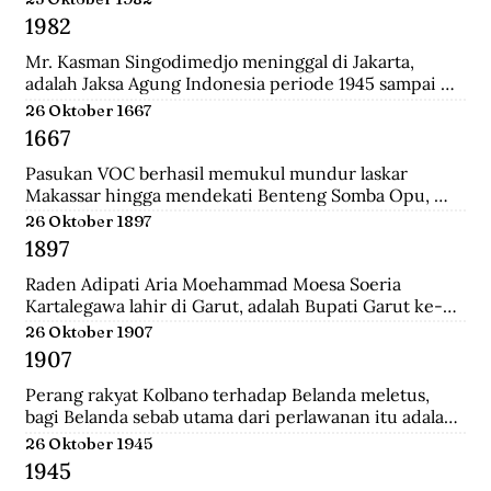
Surabaya.
1982
Mr. Kasman Singodimedjo meninggal di Jakarta, 
adalah Jaksa Agung Indonesia periode 1945 sampai 
1946 dan juga mantan Menteri Muda Kehakiman pada 
26 Oktober 1667
Kabinet Amir Sjarifuddin II. Selain itu ia juga adalah 
1667
Ketua KNIP (Komite Nasional Indonesia Pusat) yang 
menjadi cikal bakal dari DPR.
Pasukan VOC berhasil memukul mundur laskar 
Makassar hingga mendekati Benteng Somba Opu, 
istana Sultan Hassanudin, bahkan pasukan yang 
26 Oktober 1897
dipimpin Cornelis Speelman sudah sampai di depan 
1897
pintu benteng. Gowa mengalami kekalahan dalam 
peperangan. Speelman dan Arung Palakka merasa 
Raden Adipati Aria Moehammad Moesa Soeria 
bahwa inilah saat untuk menawarkan perundingan 
Kartalegawa lahir di Garut, adalah Bupati Garut ke-6 
kepada Sultan Hasanuddin.
yang menjabat dari tahun 1929-1944. Moesa Soeria 
26 Oktober 1907
Kartalegawa mempelopori pendirian Partai Rakyat 
1907
Pasundan (PRP) pada tahun 1946 dan Negara 
Pasundan pada tahun 1947.
Perang rakyat Kolbano terhadap Belanda meletus, 
bagi Belanda sebab utama dari perlawanan itu adalah 
terbunuhnya 19 serdadu dan beberapa orang sipil 
26 Oktober 1945
Belanda oleh Boi Kapitan dan anak buahnya.
1945