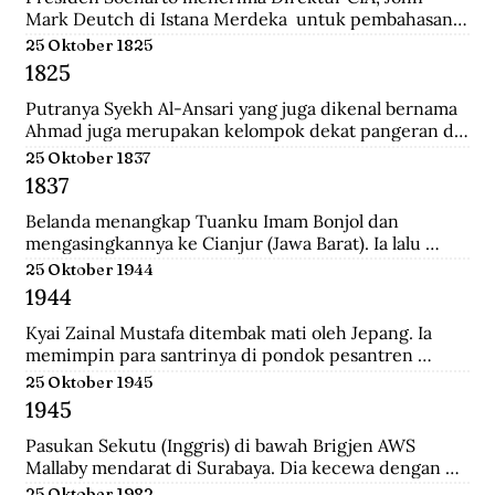
Mark Deutch di Istana Merdeka  untuk pembahasan 
perkembangan Indonesia.
25 Oktober 1825
1825
Putranya Syekh Al-Ansari yang juga dikenal bernama 
Ahmad juga merupakan kelompok dekat pangeran di 
Tegalrejo sebelum Perang Jawa dan tewas 
25 Oktober 1837
mempertahankan markas Diponegoro di Selarong.
1837
Belanda menangkap Tuanku Imam Bonjol dan 
mengasingkannya ke Cianjur (Jawa Barat). Ia lalu 
dipindahkan ke Ambon (Maluku), terus ke Manado 
25 Oktober 1944
(Sulawesi Utara) sampai wafat.
1944
Kyai Zainal Mustafa ditembak mati oleh Jepang. Ia 
memimpin para santrinya di pondok pesantren 
Sukamanah, menghadapi serangan pihak jepang. 
25 Oktober 1945
Peristiwa itu dipicu oleh kedatangan empat opsir 
1945
Jepang ke pondok sehari sebelumnya untuk 
membawa Kyai  Zainal menghadap pemerintah 
Pasukan Sekutu (Inggris) di bawah Brigjen AWS 
Jepang di Tasikmalaya.
Mallaby mendarat di Surabaya. Dia kecewa dengan 
keputusan para petinggi Sekutu terhadap rakyat 
25 Oktober 1982