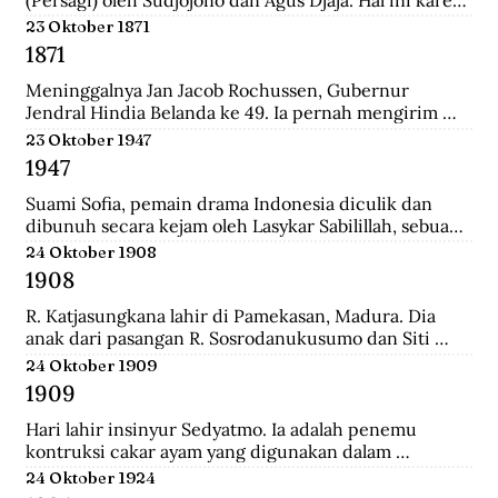
persatuan seniman Belanda mengadakan pameran 
23 Oktober 1871
lukisan untuk seniman Indonesia, sehingga seniman 
1871
Indonesia juga mau memamerkan karyanya.
Meninggalnya Jan Jacob Rochussen, Gubernur 
Jendral Hindia Belanda ke 49. Ia pernah mengirim 
ekspedisi ke Bali, Palembang, Bangka, Sulawesi 
23 Oktober 1947
Selatan, dan lainnya. Ia juga yang meresmikan 
1947
pembukaan tambang batu bara di wilayah Kesultanan 
Banjar yang dinamakan Tambang Batu Bara Oranje 
Suami Sofia, pemain drama Indonesia diculik dan 
Nassau.
dibunuh secara kejam oleh Lasykar Sabilillah, sebuah 
unit bagian dari kelompok DI/TII. Sejak itulah ia 
24 Oktober 1908
harus berjuang untuk mneghidupi anak-anaknya dan 
1908
keluar dari dunia ketenarannya.
R. Katjasungkana lahir di Pamekasan, Madura. Dia 
anak dari pasangan R. Sosrodanukusumo dan Siti 
Rusuli. Sosrodanukusumo, wedana di Sampang dan 
24 Oktober 1909
Bangkalan, merupakan lulusan terbaik Sekolah 
1909
Pegawai Pangreh Praja (Mosvia) di Probolinggo, 
pendiri Sarikat Islam di Sampang, serta aktivis 
Hari lahir insinyur Sedyatmo. Ia adalah penemu 
koperasi garam rakyat yang berjuang agar harga 
kontruksi cakar ayam yang digunakan dalam 
garam tak ditentukan sewenang-wenang oleh 
bangunan-bangunan tinggi. Sedyatmo menyelesaikan 
24 Oktober 1924
Belanda.
pendidikan dari tingkat Hollandsch-Inlandsche 