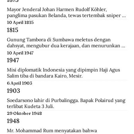
Mayor Jenderal Johan Harmen Rudolf Köhler, 
panglima pasukan Belanda, tewas tertembak sniper 
Aceh di depan Masjid Raya Banda Aceh.
10 April 1815
1815
Gunung Tambora di Sumbawa meletus dengan 
dahsyat, mengubur dua kerajaan, dan menurunkan 
suhu global sehingga disebut tahun tanpa musim 
10 April 1947
panas.
1947
Misi diplomatik Indonesia yang dipimpin Haji Agus 
Salim tiba di bandara Kairo, Mesir.
6 April 1903
1903
Soedarsono lahir di Purbalingga. Bapak Polairud yang 
terlibat Kudeta 3 Juli.
29 Oktober 1948
1948
Mr. Mohammad Rum menyatakan bahwa 