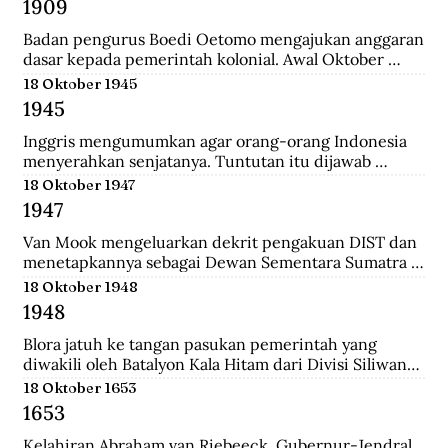
1909
yang merupakan langkah awal sebelum 
merealisasikan rencana besarnya , yakni menguasai 
Badan pengurus Boedi Oetomo mengajukan anggaran 
Pulau Jawa.
dasar kepada pemerintah kolonial. Awal Oktober 
1909, Boedi Oetomo menyelenggrakan konggres 
18 Oktober 1945
untuk menentukan arah perjuangan organisasi. 
1945
Konggres itu berjalan alot, kaum tua seperti Wahidin 
Sudirohusodo dan Radjiman Wedyodiningrat 
Inggris mengumumkan agar orang-orang Indonesia 
menghendaki pendidikan untuk kaum priyayi, 
menyerahkan senjatanya. Tuntutan itu dijawab 
sementara kaum muda seperti Tjipto Mangunkusumo 
dengan giatnya pembentukan laskar-laskar di Medan 
18 Oktober 1947
dan Soetomo justru menghendaki pendidikan bagi 
dan sekitarnya, seperti Berastagi dan Pematang 
1947
seluruh rakyat.
Siantar. Anggota laskar bahkan mencari senjata yang 
dibuang Jepang ke dasar laut, dekat pelabuhan 
Van Mook mengeluarkan dekrit pengakuan DIST dan 
Belawan.
menetapkannya sebagai Dewan Sementara Sumatra 
Timur. Republik mengecam pembentukan NST, 
18 Oktober 1948
menyebut para pemimpinnya sebagai “boneka” 
1948
Belanda. Untuk menghalau propaganda Republik, NST 
membuat suratkabar Mestika dan majalah Medan 
Blora jatuh ke tangan pasukan pemerintah yang 
Buletin. Program utama NST dalam sektor ekonomi 
diwakili oleh Batalyon Kala Hitam dari Divisi Siliwangi. 
adalah pemulihan kembali perkebunan dan hak 
Seperti biasanya, saat pembebasan sebuah kawasan, 
18 Oktober 1653
istimewa penduduk asli atas tanah.
terdapat sejumlah musuh yang menjadi tawanan. 
1653
Salah seorang tawanan terlihat bersikap menantang 
dan seolah tak mau menyerah.
Kelahiran Abraham van Riebeeck, Gubernur-Jendral 