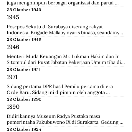
juga menghimpun berbagai organisasi dan partai 
Islam untuk mengajukan mosi kepada pemerintah. 
28 Oktober 1945
Gabungan Politik Indonesia (GAPI) menyatakan 
1945
dukungannya atas langkah-langkah MIAI. Pemerintah 
akhirnya memperhatikan tuntutan MIAI dan GAPI.
Pos-pos Sekutu di Surabaya diserang rakyat 
Indonesia. Brigade Mallaby nyaris binasa, seandainya 
pemimpin-pemimpin Indonesia tidak segera 
28 Oktober 1946
memerintahkan penghentian tembak-menembak.
1946
Menteri Muda Keuangan Mr. Lukman Hakim dan Ir. 
Sitompul dari Pusat Jabatan Pekerjaan Umum tiba di 
Medan dengan pesawat Sekutu dari Palembang. Di 
28 Oktober 1971
lapangan tembak mereka disambut oleh Mr. Mohd. 
1971
Jusuf.
Sidang pertama DPR hasil Pemilu pertama di era 
Orde Baru. Sidang ini dipimpin oleh anggota 
parlemen tertua dibantu anggota parlemen termuda, 
28 Oktober 1890
yaitu K.H. Bisri Sjamsuri (84 tahun) dari Partai NU dan 
1890
Anak Agung Oka Mahendra (25 tahun) dari Golkar.
Didirikannya Museum Radya Pustaka masa 
pemerintaha Pakubuwono IX di Surakarta. Gedung 
ini merupakan rumah kediaman seorang warga 
28 Oktober 1924