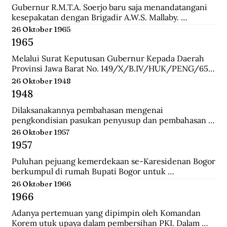
Gubernur R.M.T.A. Soerjo baru saja menandatangani 
kesepakatan dengan Brigadir A.W.S. Mallaby. 
Pertemuan yang terbilang sukses itu melahirkan 
26 Oktober 1965
empat kesepakatan: 1. Pihak Inggris (baca:Sekutu) 
1965
mengakui keberadaan Republik Indonesia sebatas 
distrik Surabaya. 2. Pihak Inggris tidak akan 
Melalui Surat Keputusan Gubernur Kepada Daerah 
membawa masuk pasukan Belanda dan tidak ada 
Provinsi Jawa Barat No. 149/X/B.IV/HUK/PENG/65, 
pasukan Belanda yang disusupkan pada pasukan 
Mashudi memberhentikan sementara waktu delapan 
26 Oktober 1948
Inggris yang mendarat di Surabaya. 3. Pasukan Inggris 
anggota PKI yang duduk dalam DPRD-GR. Mereka 
1948
hanya dibolehkan berada pada radius 800 meter dari 
adalah Suharna Affandi, Abbas Usman, Akhmad 
pelabuhan. 4. Untuk memperlancar komunikasi 
Suganda, Enok Rokhayati, Mustofa, Cece Suryadi, 
Dilaksanakannya pembahasan mengenai 
antara pihak Inggris dengan Republik dalam 
Sukra Prawira Sentana, dan Suhlan Sujana.
pengkondisian pasukan penyusup dan pembahasan 
keseharian, maka dibentuk Biro Kontak 
taktik untuk melawan pasukan Negara Pasundan dan 
26 Oktober 1957
beranggotakan perwakilan dari kedua belah pihak.
DI/TII.
1957
Puluhan pejuang kemerdekaan se-Karesidenan Bogor 
berkumpul di rumah Bupati Bogor untuk 
menyepakati gedung di Jalan Cikeumeuh sebagai 
26 Oktober 1966
Museum Perjoangan.
1966
Adanya pertemuan yang dipimpin oleh Komandan 
Korem utuk upaya dalam pembersihan PKI. Dalam 