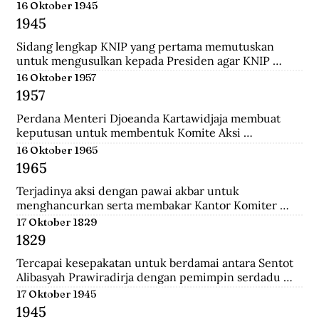
menempuh pendidikan dokter, ia rajin menulis dan 
16 Oktober 1945
mengantarkannya menjadi jurnalis. Ia pernah 
1945
mendirikan Pewarta Wolanda, sebuah surat kabar 
bebahasa melayu yang ia terbitkan di Belanda.
Sidang lengkap KNIP yang pertama memutuskan 
untuk mengusulkan kepada Presiden agar KNIP 
diberi hak legislatif selama MPR dan DPR belum 
16 Oktober 1957
terbentuk.
1957
Perdana Menteri Djoeanda Kartawidjaja membuat 
keputusan untuk membentuk Komite Aksi 
Pembebasan Irian Barat di tiap penjuru Indonesia. Di 
16 Oktober 1965
Jakarta telah berlangsung demonstrasi pemuda yang 
1965
diikuti oleh 100.000 orang untuk menuntut 
pembebasan Irian Barat.
Terjadinya aksi dengan pawai akbar untuk 
menghancurkan serta membakar Kantor Komiter 
Daerah Besar PKI di Jalan Pahlawan, Surabaya.
17 Oktober 1829
1829
Tercapai kesepakatan untuk berdamai antara Sentot 
Alibasyah Prawiradirja dengan pemimpin serdadu 
Belanda sehingga Sentot menghentikan peperangan. 
17 Oktober 1945
Sentot Alibasyah (Pasha 'yang tinggi') menjadi 
1945