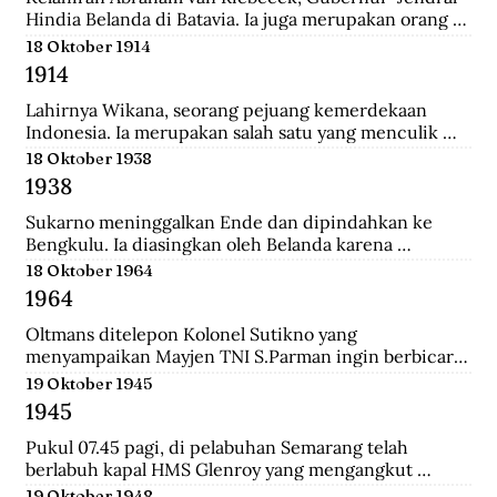
Hindia Belanda di Batavia. Ia juga merupakan orang 
yang memulai perkebunan kopi pertama di Jawa 
18 Oktober 1914
Barat.
1914
Lahirnya Wikana, seorang pejuang kemerdekaan 
Indonesia. Ia merupakan salah satu yang menculik 
Sukaro dan Hatta dalam Peristiwa Rengasdengklok.
18 Oktober 1938
1938
Sukarno meninggalkan Ende dan dipindahkan ke 
Bengkulu. Ia diasingkan oleh Belanda karena 
dianggap membahayakan pemerintahan Belanda.
18 Oktober 1964
1964
Oltmans ditelepon Kolonel Sutikno yang 
menyampaikan Mayjen TNI S.Parman ingin berbicara 
dengannya. Oltmans bertemu dengan Parman 
19 Oktober 1945
sehingga ini pertemuan yang mendekatkan mereka. 
1945
Bahkan Parman pernah meminta tolong untuk 
bertemu dengan Verrips yang diduga merampok uang 
Pukul 07.45 pagi, di pelabuhan Semarang telah 
Bank Indonesia.
berlabuh kapal HMS Glenroy yang mengangkut 
tentara Sekutu, yaitu pasukan Inggris dari brigade 
19 Oktober 1948