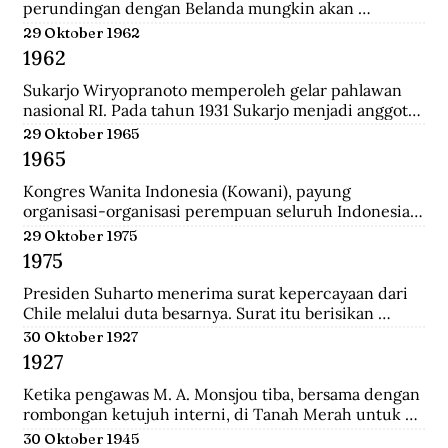
perundingan dengan Belanda mungkin akan 
dilanjutkan bulan depan, dan akan mendatangkan 
29 Oktober 1962
kepastian.
1962
Sukarjo Wiryopranoto memperoleh gelar pahlawan 
nasional RI. Pada tahun 1931 Sukarjo menjadi anggota 
Volksraad bersama dr. Sutomo, ia mendirikan 
29 Oktober 1965
Persatuan Bangsa Indonesia (PBI). Kemudia tahun 
1965
1936, pindah ke Partai Indonesia Raya (Parindra). 
Seteleh kemerdekaan, Sukarjo pernah menduduki 
Kongres Wanita Indonesia (Kowani), payung 
jabatan Duta Besar Indonesia Republik Indonesia di 
organisasi-organisasi perempuan seluruh Indonesia, 
Vatikan, Duta Besar Luar Biasa di Italia.
mengeluarkan Gerwani sebagai anggota.
29 Oktober 1975
1975
Presiden Suharto menerima surat kepercayaan dari 
Chile melalui duta besarnya. Surat itu berisikan 
adanya hubungan diplomatik antara Indonesia-CHile.
30 Oktober 1927
1927
Ketika pengawas M. A. Monsjou tiba, bersama dengan 
rombongan ketujuh interni, di Tanah Merah untuk 
menggantikan Kapten Becking sebagai penguasa 
30 Oktober 1945