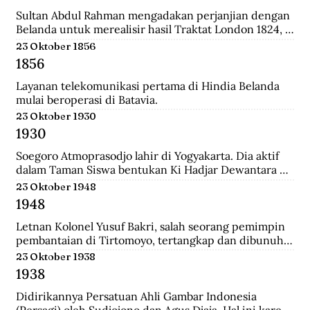
relatif singkat, 179 tahun, dan hanya diperintah oleh 8 
generasi sultan dan dinasti Al-Qadrie, sejak 
Sultan Abdul Rahman mengadakan perjanjian dengan 
kelahirannya 1771 sampai dengan Proklamasi 
Belanda untuk merealisir hasil Traktat London 1824, 
Kemerdekaan RI 1945. Pendiri kesultanan ini adalah 
isinya merupakan pengakuan Sultan bahwa 
23 Oktober 1856
Syarif Abdurrahman Al-Qadrie, putera Sayyed 
pemegang kekuasaan tertinggi adalah Pemerintahan 
1856
Hussein Al-Qadrie, atau Habib Hussein Al-Qadrie.
Hindia Belanda.
Layanan telekomunikasi pertama di Hindia Belanda 
mulai beroperasi di Batavia.
23 Oktober 1930
1930
Soegoro Atmoprasodjo lahir di Yogyakarta. Dia aktif 
dalam Taman Siswa bentukan Ki Hadjar Dewantara 
dan aktivis Partai Indonesia (Partindo). Pada 1935, dia 
23 Oktober 1948
dibuang ke Digul, Tanah Merah, Papua, dengan 
1948
tuduhan terlibat pemberontakan Partai Komunis 
Indonesia terhadap Belanda pada 1926/1927 di Jawa 
Letnan Kolonel Yusuf Bakri, salah seorang pemimpin 
Tengah.
pembantaian di Tirtomoyo, tertangkap dan dibunuh 
di Wonogiri.
23 Oktober 1938
1938
Didirikannya Persatuan Ahli Gambar Indonesia 
(Persagi) oleh Sudjojono dan Agus Djaja. Hal ini karena 