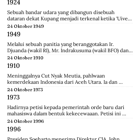
1924
School (HIS) dan MULO di Solo, lalu ke AMS di 
Yogyakarta, kemudian mengambil jurusan Teknik Sipil 
Sebuah bandar udara yang dibangun disebuah 
di Technische Hoogeschool te Bandoeng (sekarang 
dataran dekat Kupang menjadi terkenal ketika 'Uiver', 
ITB).
pesawat Belanda KLM DC-2 yang sedang dicoba 
24 Oktober 1949
menerbangi jalur niaga dari London ke Sydney 
1949
mendarat di situ untuk mengisi bahan bakar.
Melalui sebuah panitia yang beranggotakan Ir. 
Djuanda (wakil RI), Mr. Indrakusuma (wakil BFO) dan 
Hirschfeld (wakil Belanda), membuat perjanjian 
24 Oktober 1910
bahwa RIS akan mengambil alih pijaman-pinjaman 
1910
Hindia Belanda yang semuanya berjumlah 4.300 juta 
gulden.
Meninggalnya Cut Nyak Meutia, pahlwaan 
kemerdekaan Indonesia dari Aceh Utara. Ia dan 
pasukannya terus melakukan perlawanan dengan 
24 Oktober 1973
menyerang dan merampas pos kolonial di wilaya Gayo 
1973
yang melewati hutan.
Hadirnya petisi kepada pemerintah orde baru dari 
mahasiswa dalam bentuk kekecewaaan. Petisi ini 
dipicu karena adanya penyelewengan yang dilakukan 
24 Oktober 1996
oleh pemerintah dan korupsi yang besar.
1996
Presiden Soeharto menerima Direktur CIA, John 