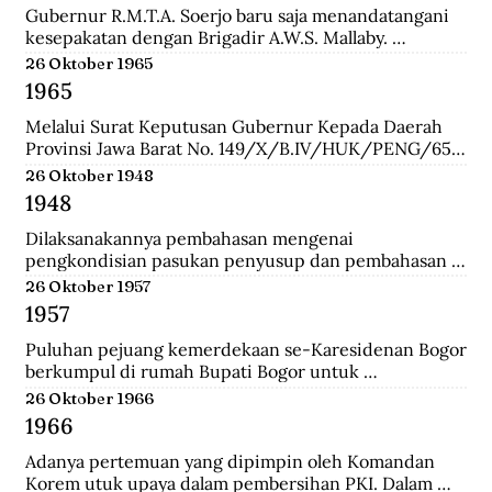
Gubernur R.M.T.A. Soerjo baru saja menandatangani 
kesepakatan dengan Brigadir A.W.S. Mallaby. 
Pertemuan yang terbilang sukses itu melahirkan 
26 Oktober 1965
empat kesepakatan: 1. Pihak Inggris (baca:Sekutu) 
1965
mengakui keberadaan Republik Indonesia sebatas 
distrik Surabaya. 2. Pihak Inggris tidak akan 
Melalui Surat Keputusan Gubernur Kepada Daerah 
membawa masuk pasukan Belanda dan tidak ada 
Provinsi Jawa Barat No. 149/X/B.IV/HUK/PENG/65, 
pasukan Belanda yang disusupkan pada pasukan 
Mashudi memberhentikan sementara waktu delapan 
26 Oktober 1948
Inggris yang mendarat di Surabaya. 3. Pasukan Inggris 
anggota PKI yang duduk dalam DPRD-GR. Mereka 
1948
hanya dibolehkan berada pada radius 800 meter dari 
adalah Suharna Affandi, Abbas Usman, Akhmad 
pelabuhan. 4. Untuk memperlancar komunikasi 
Suganda, Enok Rokhayati, Mustofa, Cece Suryadi, 
Dilaksanakannya pembahasan mengenai 
antara pihak Inggris dengan Republik dalam 
Sukra Prawira Sentana, dan Suhlan Sujana.
pengkondisian pasukan penyusup dan pembahasan 
keseharian, maka dibentuk Biro Kontak 
taktik untuk melawan pasukan Negara Pasundan dan 
26 Oktober 1957
beranggotakan perwakilan dari kedua belah pihak.
DI/TII.
1957
Puluhan pejuang kemerdekaan se-Karesidenan Bogor 
berkumpul di rumah Bupati Bogor untuk 
menyepakati gedung di Jalan Cikeumeuh sebagai 
26 Oktober 1966
Museum Perjoangan.
1966
Adanya pertemuan yang dipimpin oleh Komandan 
Korem utuk upaya dalam pembersihan PKI. Dalam 