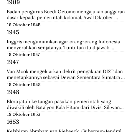
1909
yang merupakan langkah awal sebelum 
merealisasikan rencana besarnya , yakni menguasai 
Badan pengurus Boedi Oetomo mengajukan anggaran 
Pulau Jawa.
dasar kepada pemerintah kolonial. Awal Oktober 
1909, Boedi Oetomo menyelenggrakan konggres 
18 Oktober 1945
untuk menentukan arah perjuangan organisasi. 
1945
Konggres itu berjalan alot, kaum tua seperti Wahidin 
Sudirohusodo dan Radjiman Wedyodiningrat 
Inggris mengumumkan agar orang-orang Indonesia 
menghendaki pendidikan untuk kaum priyayi, 
menyerahkan senjatanya. Tuntutan itu dijawab 
sementara kaum muda seperti Tjipto Mangunkusumo 
dengan giatnya pembentukan laskar-laskar di Medan 
18 Oktober 1947
dan Soetomo justru menghendaki pendidikan bagi 
dan sekitarnya, seperti Berastagi dan Pematang 
1947
seluruh rakyat.
Siantar. Anggota laskar bahkan mencari senjata yang 
dibuang Jepang ke dasar laut, dekat pelabuhan 
Van Mook mengeluarkan dekrit pengakuan DIST dan 
Belawan.
menetapkannya sebagai Dewan Sementara Sumatra 
Timur. Republik mengecam pembentukan NST, 
18 Oktober 1948
menyebut para pemimpinnya sebagai “boneka” 
1948
Belanda. Untuk menghalau propaganda Republik, NST 
membuat suratkabar Mestika dan majalah Medan 
Blora jatuh ke tangan pasukan pemerintah yang 
Buletin. Program utama NST dalam sektor ekonomi 
diwakili oleh Batalyon Kala Hitam dari Divisi Siliwangi. 
adalah pemulihan kembali perkebunan dan hak 
Seperti biasanya, saat pembebasan sebuah kawasan, 
18 Oktober 1653
istimewa penduduk asli atas tanah.
terdapat sejumlah musuh yang menjadi tawanan. 
1653
Salah seorang tawanan terlihat bersikap menantang 
dan seolah tak mau menyerah.
Kelahiran Abraham van Riebeeck, Gubernur-Jendral 