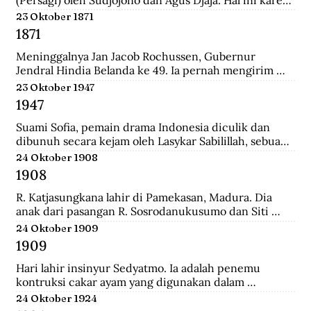
persatuan seniman Belanda mengadakan pameran 
23 Oktober 1871
lukisan untuk seniman Indonesia, sehingga seniman 
1871
Indonesia juga mau memamerkan karyanya.
Meninggalnya Jan Jacob Rochussen, Gubernur 
Jendral Hindia Belanda ke 49. Ia pernah mengirim 
ekspedisi ke Bali, Palembang, Bangka, Sulawesi 
23 Oktober 1947
Selatan, dan lainnya. Ia juga yang meresmikan 
1947
pembukaan tambang batu bara di wilayah Kesultanan 
Banjar yang dinamakan Tambang Batu Bara Oranje 
Suami Sofia, pemain drama Indonesia diculik dan 
Nassau.
dibunuh secara kejam oleh Lasykar Sabilillah, sebuah 
unit bagian dari kelompok DI/TII. Sejak itulah ia 
24 Oktober 1908
harus berjuang untuk mneghidupi anak-anaknya dan 
1908
keluar dari dunia ketenarannya.
R. Katjasungkana lahir di Pamekasan, Madura. Dia 
anak dari pasangan R. Sosrodanukusumo dan Siti 
Rusuli. Sosrodanukusumo, wedana di Sampang dan 
24 Oktober 1909
Bangkalan, merupakan lulusan terbaik Sekolah 
1909
Pegawai Pangreh Praja (Mosvia) di Probolinggo, 
pendiri Sarikat Islam di Sampang, serta aktivis 
Hari lahir insinyur Sedyatmo. Ia adalah penemu 
koperasi garam rakyat yang berjuang agar harga 
kontruksi cakar ayam yang digunakan dalam 
garam tak ditentukan sewenang-wenang oleh 
bangunan-bangunan tinggi. Sedyatmo menyelesaikan 
24 Oktober 1924
Belanda.
pendidikan dari tingkat Hollandsch-Inlandsche 