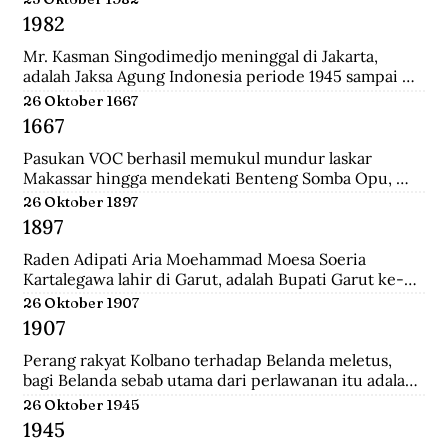
Surabaya.
1982
Mr. Kasman Singodimedjo meninggal di Jakarta, 
adalah Jaksa Agung Indonesia periode 1945 sampai 
1946 dan juga mantan Menteri Muda Kehakiman pada 
26 Oktober 1667
Kabinet Amir Sjarifuddin II. Selain itu ia juga adalah 
1667
Ketua KNIP (Komite Nasional Indonesia Pusat) yang 
menjadi cikal bakal dari DPR.
Pasukan VOC berhasil memukul mundur laskar 
Makassar hingga mendekati Benteng Somba Opu, 
istana Sultan Hassanudin, bahkan pasukan yang 
26 Oktober 1897
dipimpin Cornelis Speelman sudah sampai di depan 
1897
pintu benteng. Gowa mengalami kekalahan dalam 
peperangan. Speelman dan Arung Palakka merasa 
Raden Adipati Aria Moehammad Moesa Soeria 
bahwa inilah saat untuk menawarkan perundingan 
Kartalegawa lahir di Garut, adalah Bupati Garut ke-6 
kepada Sultan Hasanuddin.
yang menjabat dari tahun 1929-1944. Moesa Soeria 
26 Oktober 1907
Kartalegawa mempelopori pendirian Partai Rakyat 
1907
Pasundan (PRP) pada tahun 1946 dan Negara 
Pasundan pada tahun 1947.
Perang rakyat Kolbano terhadap Belanda meletus, 
bagi Belanda sebab utama dari perlawanan itu adalah 
terbunuhnya 19 serdadu dan beberapa orang sipil 
26 Oktober 1945
Belanda oleh Boi Kapitan dan anak buahnya.
1945