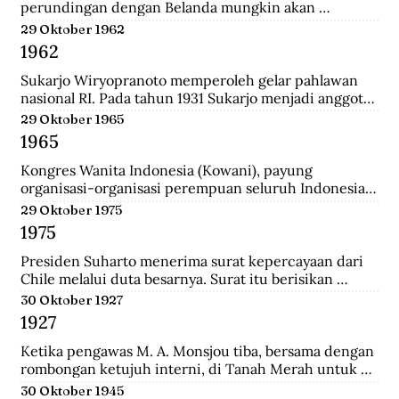
perundingan dengan Belanda mungkin akan 
dilanjutkan bulan depan, dan akan mendatangkan 
29 Oktober 1962
kepastian.
1962
Sukarjo Wiryopranoto memperoleh gelar pahlawan 
nasional RI. Pada tahun 1931 Sukarjo menjadi anggota 
Volksraad bersama dr. Sutomo, ia mendirikan 
29 Oktober 1965
Persatuan Bangsa Indonesia (PBI). Kemudia tahun 
1965
1936, pindah ke Partai Indonesia Raya (Parindra). 
Seteleh kemerdekaan, Sukarjo pernah menduduki 
Kongres Wanita Indonesia (Kowani), payung 
jabatan Duta Besar Indonesia Republik Indonesia di 
organisasi-organisasi perempuan seluruh Indonesia, 
Vatikan, Duta Besar Luar Biasa di Italia.
mengeluarkan Gerwani sebagai anggota.
29 Oktober 1975
1975
Presiden Suharto menerima surat kepercayaan dari 
Chile melalui duta besarnya. Surat itu berisikan 
adanya hubungan diplomatik antara Indonesia-CHile.
30 Oktober 1927
1927
Ketika pengawas M. A. Monsjou tiba, bersama dengan 
rombongan ketujuh interni, di Tanah Merah untuk 
menggantikan Kapten Becking sebagai penguasa 
30 Oktober 1945