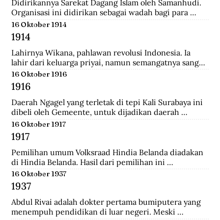
Didirikannya Sarekat Dagang Islam oleh Samanhudi. 
Organisasi ini didirikan sebagai wadah bagi para 
pengusaha batik di Surakarta. Organisasi ini 
16 Oktober 1914
merupakan organisasi pertama yang lahir dari 
1914
Indonesia untuk menentang politik kekuasaan 
Belanda.
Lahirnya Wikana, pahlawan revolusi Indonesia. Ia 
lahir dari keluarga priyai, namun semangatnya sangat 
tinggi dalam memperjuangkan kemerdekaan dari 
16 Oktober 1916
tangan penjajah.
1916
Daerah Ngagel yang terletak di tepi Kali Surabaya ini 
dibeli oleh Gemeente, untuk dijadikan daerah 
industri baru di Surabaya.
16 Oktober 1917
1917
Pemilihan umum Volksraad Hindia Belanda diadakan 
di Hindia Belanda. Hasil dari pemilihan ini 
memberikan kemenangan kepada Perkumpulan 
16 Oktober 1937
Pembebasan Hindia Belanda yang mengalahkan Partai 
1937
Etika Kristen Protestan dan Partai Katolik Hindia.
Abdul Rivai adalah dokter pertama bumiputera yang 
menempuh pendidikan di luar negeri. Meski 