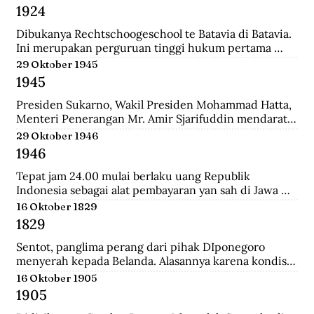
Belanda bernama Johannes Busselaar yang berisikan 
1924
koleksi wayang kulit, buku kuno, dan arca.
Dibukanya Rechtschoogeschool te Batavia di Batavia. 
Ini merupakan perguruan tinggi hukum pertama 
yang didirikan oleh Gubernur Jenderal J.B van heutsz. 
29 Oktober 1945
Saat ini menjadi Fakultas Hukum Universitas 
1945
Indonesia.
Presiden Sukarno, Wakil Presiden Mohammad Hatta, 
Menteri Penerangan Mr. Amir Sjarifuddin mendarat 
di Surabaya atas permintaan Sekutu. Mereka disertai 
29 Oktober 1946
beberapa perwira Inggris dan wartawan-wartawan 
1946
luar negeri.
Tepat jam 24.00 mulai berlaku uang Republik 
Indonesia sebagai alat pembayaran yan sah di Jawa 
dan Madura. Dengan demikian uang yang berlalu 
16 Oktober 1829
sebelumnya tidak lagi berlaku.
1829
Sentot, panglima perang dari pihak DIponegoro 
menyerah kepada Belanda. Alasannya karena kondisi 
perekonomian yang memburuk akibat perang yang 
16 Oktober 1905
tak kunung usai.
1905