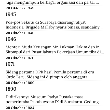
juga menghimpun berbagai organisasi dan partai 
Islam untuk mengajukan mosi kepada pemerintah. 
28 Oktober 1945
Gabungan Politik Indonesia (GAPI) menyatakan 
1945
dukungannya atas langkah-langkah MIAI. Pemerintah 
akhirnya memperhatikan tuntutan MIAI dan GAPI.
Pos-pos Sekutu di Surabaya diserang rakyat 
Indonesia. Brigade Mallaby nyaris binasa, seandainya 
pemimpin-pemimpin Indonesia tidak segera 
28 Oktober 1946
memerintahkan penghentian tembak-menembak.
1946
Menteri Muda Keuangan Mr. Lukman Hakim dan Ir. 
Sitompul dari Pusat Jabatan Pekerjaan Umum tiba di 
Medan dengan pesawat Sekutu dari Palembang. Di 
28 Oktober 1971
lapangan tembak mereka disambut oleh Mr. Mohd. 
1971
Jusuf.
Sidang pertama DPR hasil Pemilu pertama di era 
Orde Baru. Sidang ini dipimpin oleh anggota 
parlemen tertua dibantu anggota parlemen termuda, 
28 Oktober 1890
yaitu K.H. Bisri Sjamsuri (84 tahun) dari Partai NU dan 
1890
Anak Agung Oka Mahendra (25 tahun) dari Golkar.
Didirikannya Museum Radya Pustaka masa 
pemerintaha Pakubuwono IX di Surakarta. Gedung 
ini merupakan rumah kediaman seorang warga 
28 Oktober 1924