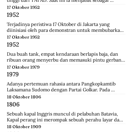
tinggi dari TNI AD. Saat ini ia menjabat sebagai 
Menteri Pertahanan.
17 Oktober 1952
1952
Terjadinya peristiwa 17 Oktober di Jakarta yang 
diinisiasi oleh para demonstran untuk membubarkan 
Parlemen Indonesia akibat korupsi yang meluas dan 
17 Oktober 1952
memburuk di Indonesia.
1952
Dua buah tank, empat kendaraan berlapis baja, dan 
ribuan orang menyerbu dan memasuki pintu gerbang 
Istana Merdeka, kediaman Presiden Sukarno. Mereka 
17 Oktober 1979
berkerumun dan menggelar spanduk yang 
1979
bertuliskan "Bubarkan Parlemen"!.
Adanya pertemuan rahasia antara Pangkopkamtib 
Laksamana Sudomo dengan Partai Golkar. Pada 
pertemuan ini mengecam gagasan ABRI mesti 
18 Oktober 1806
berpihak pada penguasa jelang Pemilu 1982.
1806
Sebuah kapal Inggris muncul di pelabuhan Batavia, 
Kapal perang ini merompak sebuah perahu layar dan 
perahu fregat. Setelah kejatuhan Tanjung Harapan, 
18 Oktober 1909
Inggris berupaya untuk memblokade Pulau Jawa , 