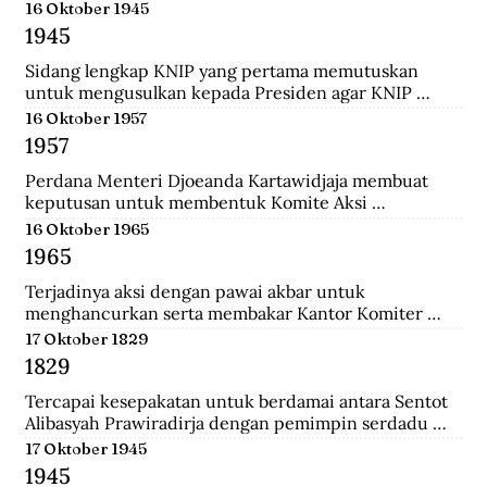
menempuh pendidikan dokter, ia rajin menulis dan 
16 Oktober 1945
mengantarkannya menjadi jurnalis. Ia pernah 
1945
mendirikan Pewarta Wolanda, sebuah surat kabar 
bebahasa melayu yang ia terbitkan di Belanda.
Sidang lengkap KNIP yang pertama memutuskan 
untuk mengusulkan kepada Presiden agar KNIP 
diberi hak legislatif selama MPR dan DPR belum 
16 Oktober 1957
terbentuk.
1957
Perdana Menteri Djoeanda Kartawidjaja membuat 
keputusan untuk membentuk Komite Aksi 
Pembebasan Irian Barat di tiap penjuru Indonesia. Di 
16 Oktober 1965
Jakarta telah berlangsung demonstrasi pemuda yang 
1965
diikuti oleh 100.000 orang untuk menuntut 
pembebasan Irian Barat.
Terjadinya aksi dengan pawai akbar untuk 
menghancurkan serta membakar Kantor Komiter 
Daerah Besar PKI di Jalan Pahlawan, Surabaya.
17 Oktober 1829
1829
Tercapai kesepakatan untuk berdamai antara Sentot 
Alibasyah Prawiradirja dengan pemimpin serdadu 
Belanda sehingga Sentot menghentikan peperangan. 
17 Oktober 1945
Sentot Alibasyah (Pasha 'yang tinggi') menjadi 
1945