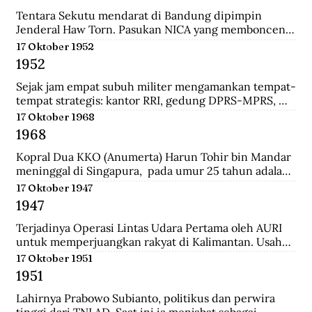
panglima di pasukan Diponegoro waktu masih 
berumur 17 tahun. Ia adalah keturunan bupati 
Tentara Sekutu mendarat di Bandung dipimpin 
Madiun.
Jenderal Haw Torn. Pasukan NICA yang membonceng 
Sekutu berusaha mengembalikan kekuasaan Belanda 
17 Oktober 1952
di Indonesia. Secara sepihak Sekutu meminta agar 
1952
senjata yang dilucuti pasukan TKR dari tentara 
Jepang diserahkan kepada Sekutu.
Sejak jam empat subuh militer mengamankan tempat-
tempat strategis: kantor RRI, gedung DPRS-MPRS, 
dan stasiun-stasiun keretapi. Pukul delapan pagi, 
17 Oktober 1968
kerumuman massa menjalar; mereka diangkut dari 
1968
pabrik-pabrik di luar kota, sisanya dari Jakarta 
dikelola jagoan-jagoan Betawi. Tentara mengorganisir 
Kopral Dua KKO (Anumerta) Harun Tohir bin Mandar 
demonstrasi itu, dengan dukungan tank dan artileri, 
meninggal di Singapura,  pada umur 25 tahun adalah 
bergerak ke istana presiden, menuntut pembubaran 
salah satu dari dua anggota KKO Korps Komando; kini 
17 Oktober 1947
parlemen.
disebut Korps Marinir Indonesia yang ditangkap di 
1947
Singapura pada saat terjadinya Konfrontasi dengan 
Malaysia. Bersama dengan seorang anggota KKO 
Terjadinya Operasi Lintas Udara Pertama oleh AURI 
lainnya bernama Usman, ia dihukum gantung oleh 
untuk memperjuangkan rakyat di Kalimantan. Usaha 
pemerintah Singapura pada Oktober 1968 dengan 
ini berhasil menerobos blokade udara Belanda dan 
17 Oktober 1951
tuduhan meletakkan bom di wilayah pusat kota 
berhasil menerjunkan pasukan didaratan Kalimantan 
1951
Singapura yang padat pada 10 Maret 1965.
dan membantu pasukan gerilaya dalam melawan 
NICA.
Lahirnya Prabowo Subianto, politikus dan perwira 