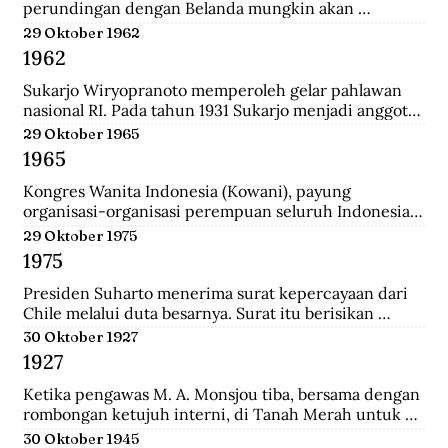
perundingan dengan Belanda mungkin akan 
dilanjutkan bulan depan, dan akan mendatangkan 
29 Oktober 1962
kepastian.
1962
Sukarjo Wiryopranoto memperoleh gelar pahlawan 
nasional RI. Pada tahun 1931 Sukarjo menjadi anggota 
Volksraad bersama dr. Sutomo, ia mendirikan 
29 Oktober 1965
Persatuan Bangsa Indonesia (PBI). Kemudia tahun 
1965
1936, pindah ke Partai Indonesia Raya (Parindra). 
Seteleh kemerdekaan, Sukarjo pernah menduduki 
Kongres Wanita Indonesia (Kowani), payung 
jabatan Duta Besar Indonesia Republik Indonesia di 
organisasi-organisasi perempuan seluruh Indonesia, 
Vatikan, Duta Besar Luar Biasa di Italia.
mengeluarkan Gerwani sebagai anggota.
29 Oktober 1975
1975
Presiden Suharto menerima surat kepercayaan dari 
Chile melalui duta besarnya. Surat itu berisikan 
adanya hubungan diplomatik antara Indonesia-CHile.
30 Oktober 1927
1927
Ketika pengawas M. A. Monsjou tiba, bersama dengan 
rombongan ketujuh interni, di Tanah Merah untuk 
menggantikan Kapten Becking sebagai penguasa 
30 Oktober 1945