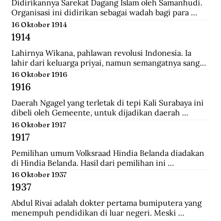
Didirikannya Sarekat Dagang Islam oleh Samanhudi. 
Organisasi ini didirikan sebagai wadah bagi para 
pengusaha batik di Surakarta. Organisasi ini 
16 Oktober 1914
merupakan organisasi pertama yang lahir dari 
1914
Indonesia untuk menentang politik kekuasaan 
Belanda.
Lahirnya Wikana, pahlawan revolusi Indonesia. Ia 
lahir dari keluarga priyai, namun semangatnya sangat 
tinggi dalam memperjuangkan kemerdekaan dari 
16 Oktober 1916
tangan penjajah.
1916
Daerah Ngagel yang terletak di tepi Kali Surabaya ini 
dibeli oleh Gemeente, untuk dijadikan daerah 
industri baru di Surabaya.
16 Oktober 1917
1917
Pemilihan umum Volksraad Hindia Belanda diadakan 
di Hindia Belanda. Hasil dari pemilihan ini 
memberikan kemenangan kepada Perkumpulan 
16 Oktober 1937
Pembebasan Hindia Belanda yang mengalahkan Partai 
1937
Etika Kristen Protestan dan Partai Katolik Hindia.
Abdul Rivai adalah dokter pertama bumiputera yang 
menempuh pendidikan di luar negeri. Meski 