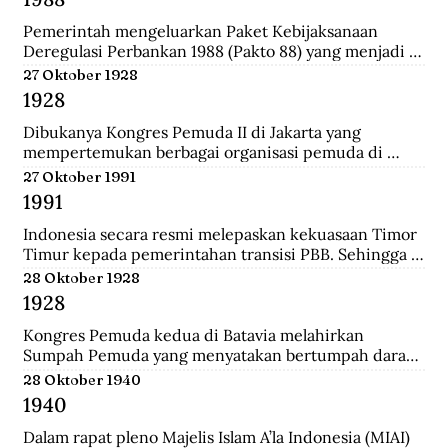
Darurat Sipil di Kalsel.
Pemerintah mengeluarkan Paket Kebijaksanaan 
Deregulasi Perbankan 1988 (Pakto 88) yang menjadi 
titik balik dari berbagai kebijaksanaan penertiban 
27 Oktober 1928
perbankan 1971-1972. Salah satu fundamental dalam  
1928
dalam Pakto 88 adalah perijinan untuk bank devisa 
yang hanya mensyaratkan tingkat kesehatan dan aset 
Dibukanya Kongres Pemuda II di Jakarta yang 
bank telah mencapai minimal Rp. 100 juta.
mempertemukan berbagai organisasi pemuda di 
seluruh Hindia Belanda. Dari kongres ini melahirkan 
27 Oktober 1991
Sumpah Pemuda.
1991
Indonesia secara resmi melepaskan kekuasaan Timor 
Timur kepada pemerintahan transisi PBB. Sehingga 
kini wilayah tersebut bukan lagi bagian dari provinsi 
28 Oktober 1928
Indonesia.
1928
Kongres Pemuda kedua di Batavia melahirkan 
Sumpah Pemuda yang menyatakan bertumpah darah 
satu tanah air Indonesia, berbangsa satu bangsa 
28 Oktober 1940
Indonesia, dan menjunjung bahasa persatuan bahasa 
1940
Indonesia.
Dalam rapat pleno Majelis Islam A’la Indonesia (MIAI) 