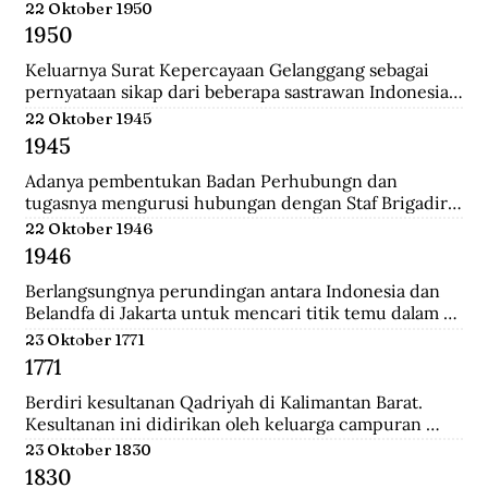
Belanda.
22 Oktober 1950
1950
Keluarnya Surat Kepercayaan Gelanggang sebagai 
pernyataan sikap dari beberapa sastrawan Indonesia 
yang menginginkan untuk menjaga kebudayaan 
22 Oktober 1945
Indonesia diantaranya Asrul Sani dan Rivai Apin. 
1945
Sehingga revolusi harus mempunyai nilai baru yang 
bisa menjadi kebudayaan rayat dengan sifatnya 
Adanya pembentukan Badan Perhubungn dan 
sendiri.
tugasnya mengurusi hubungan dengan Staf Brigadir 
Jenderal N Mac Donalnd, Komandan Brigade Infanteri 
22 Oktober 1946
India ke 37 yang menjadi penguasa tertinggi di 
1946
Bandung. Melalui badan ini, Inggris meminta 
Indonesia sepakat mengumpulkan seluruh 
Berlangsungnya perundingan antara Indonesia dan 
persenjataan untuk diserahakan kepadanya namun 
Belandfa di Jakarta untuk mencari titik temu dalam 
ditolak dengan semangat revolusi.
penyelesaian masalah kedua negara. Namun gagal dan 
23 Oktober 1771
dilanjutkan pada perundingan Linggarjati di Cirebon.
1771
Berdiri kesultanan Qadriyah di Kalimantan Barat. 
Kesultanan ini didirikan oleh keluarga campuran 
antara Arab, Melayu, Bugis dan Dayak. Kehidupan 
23 Oktober 1830
pemerintahan kesultanan ini hanya berlangsung 
1830