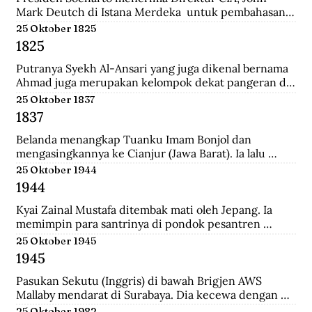
Mark Deutch di Istana Merdeka  untuk pembahasan 
perkembangan Indonesia.
25 Oktober 1825
1825
Putranya Syekh Al-Ansari yang juga dikenal bernama 
Ahmad juga merupakan kelompok dekat pangeran di 
Tegalrejo sebelum Perang Jawa dan tewas 
25 Oktober 1837
mempertahankan markas Diponegoro di Selarong.
1837
Belanda menangkap Tuanku Imam Bonjol dan 
mengasingkannya ke Cianjur (Jawa Barat). Ia lalu 
dipindahkan ke Ambon (Maluku), terus ke Manado 
25 Oktober 1944
(Sulawesi Utara) sampai wafat.
1944
Kyai Zainal Mustafa ditembak mati oleh Jepang. Ia 
memimpin para santrinya di pondok pesantren 
Sukamanah, menghadapi serangan pihak jepang. 
25 Oktober 1945
Peristiwa itu dipicu oleh kedatangan empat opsir 
1945
Jepang ke pondok sehari sebelumnya untuk 
membawa Kyai  Zainal menghadap pemerintah 
Pasukan Sekutu (Inggris) di bawah Brigjen AWS 
Jepang di Tasikmalaya.
Mallaby mendarat di Surabaya. Dia kecewa dengan 
keputusan para petinggi Sekutu terhadap rakyat 
25 Oktober 1982