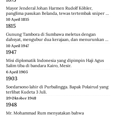
Mayor Jenderal Johan Harmen Rudolf Köhler, 
panglima pasukan Belanda, tewas tertembak sniper 
Aceh di depan Masjid Raya Banda Aceh.
10 April 1815
1815
Gunung Tambora di Sumbawa meletus dengan 
dahsyat, mengubur dua kerajaan, dan menurunkan 
suhu global sehingga disebut tahun tanpa musim 
10 April 1947
panas.
1947
Misi diplomatik Indonesia yang dipimpin Haji Agus 
Salim tiba di bandara Kairo, Mesir.
6 April 1903
1903
Soedarsono lahir di Purbalingga. Bapak Polairud yang 
terlibat Kudeta 3 Juli.
29 Oktober 1948
1948
Mr. Mohammad Rum menyatakan bahwa 