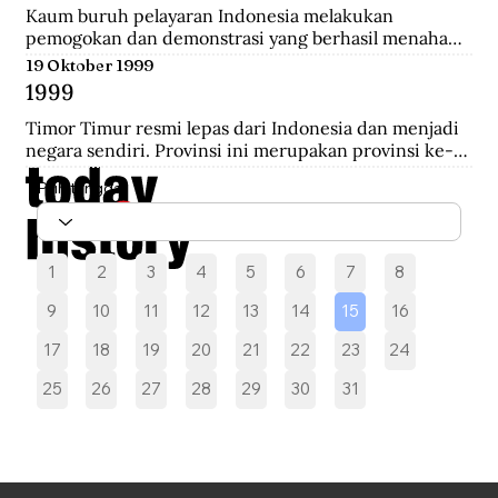
melakukan pengepungan hingga terjadi penembakan 
Kaum buruh pelayaran Indonesia melakukan 
yang akhirnya saling serbu.
pemogokan dan demonstrasi yang berhasil menahan 
sebelas kapal Belanda di Pelabuhan New York yang 
19 Oktober 1999
akan mengangkut perlengkapan perang yang 
1999
diperoleh dari Pemerintah AS.
Timor Timur resmi lepas dari Indonesia dan menjadi 
negara sendiri. Provinsi ini merupakan provinsi ke-27 
Indonesia selama 24 tahun.
Pilih tanggal
1
2
3
4
5
6
7
8
9
10
11
12
13
14
15
16
17
18
19
20
21
22
23
24
25
26
27
28
29
30
31