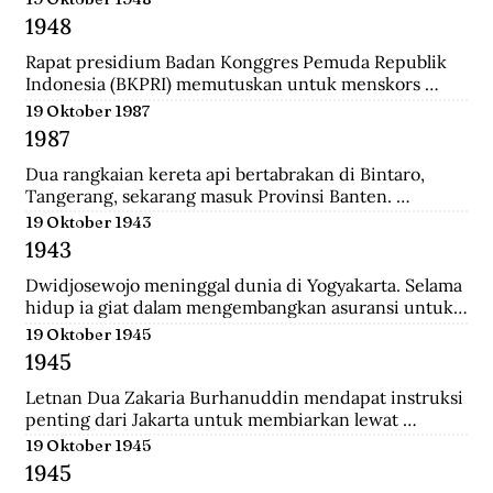
ke-37 yang diantaranya terdiri dari prajurit Gurkha. 
1948
Tak beberapa lama, sekitar pukul 08.00. 
Wongsonegoro membacakan isi persetujuan 
Rapat presidium Badan Konggres Pemuda Republik 
penghentian tembak menembak antara pasukan TKR 
Indonesia (BKPRI) memutuskan untuk menskors 
(Tentara Keamanan Rakyat) dengan tentara Jepang.
Pemuda Sosialis Indonesia (Pesindo).
19 Oktober 1987
1987
Dua rangkaian kereta api bertabrakan di Bintaro, 
Tangerang, sekarang masuk Provinsi Banten. 
Lokomotif dan gerbong pertama masing-masing 
19 Oktober 1943
kereta hancur-lebur. Ratusan penumpang tewas 
1943
mengenaskan. Suara tabrakan terdengar hingga 
beberapa belas meter. Kecelakaan kereta terburuk 
Dwidjosewojo meninggal dunia di Yogyakarta. Selama 
sepanjang sejarah Indonesia. Kecelakaan ini terjadi 
hidup ia giat dalam mengembangkan asuransi untuk 
Senin pagi, sekira jam tujuh. Waktu padat penumpang 
anak negeri. Hingga OL Mij Boemipoetera dan 
19 Oktober 1945
untuk Kereta api (KA) 225 trayek Rangkasbitung—
Merdika sebagai usaha asuransi mendapat pengakuan 
1945
Jakarta Kota. Kereta ini mengangkut 1.887 
badan hukum.
penumpang.
Letnan Dua Zakaria Burhanuddin mendapat instruksi 
penting dari Jakarta untuk membiarkan lewat 
serangkaian kereta api memuat 90 Kaigun (Angkatan 
19 Oktober 1945
Laut Jepang) yang akan melintasi Stasiun Bekasi. 
1945
Namun saat tiba, rakyat dan pejuang Bekasi langsung 