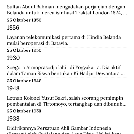
relatif singkat, 179 tahun, dan hanya diperintah oleh 8 
generasi sultan dan dinasti Al-Qadrie, sejak 
Sultan Abdul Rahman mengadakan perjanjian dengan 
kelahirannya 1771 sampai dengan Proklamasi 
Belanda untuk merealisir hasil Traktat London 1824, 
Kemerdekaan RI 1945. Pendiri kesultanan ini adalah 
isinya merupakan pengakuan Sultan bahwa 
23 Oktober 1856
Syarif Abdurrahman Al-Qadrie, putera Sayyed 
pemegang kekuasaan tertinggi adalah Pemerintahan 
1856
Hussein Al-Qadrie, atau Habib Hussein Al-Qadrie.
Hindia Belanda.
Layanan telekomunikasi pertama di Hindia Belanda 
mulai beroperasi di Batavia.
23 Oktober 1930
1930
Soegoro Atmoprasodjo lahir di Yogyakarta. Dia aktif 
dalam Taman Siswa bentukan Ki Hadjar Dewantara 
dan aktivis Partai Indonesia (Partindo). Pada 1935, dia 
23 Oktober 1948
dibuang ke Digul, Tanah Merah, Papua, dengan 
1948
tuduhan terlibat pemberontakan Partai Komunis 
Indonesia terhadap Belanda pada 1926/1927 di Jawa 
Letnan Kolonel Yusuf Bakri, salah seorang pemimpin 
Tengah.
pembantaian di Tirtomoyo, tertangkap dan dibunuh 
di Wonogiri.
23 Oktober 1938
1938
Didirikannya Persatuan Ahli Gambar Indonesia 
(Persagi) oleh Sudjojono dan Agus Djaja. Hal ini karena 