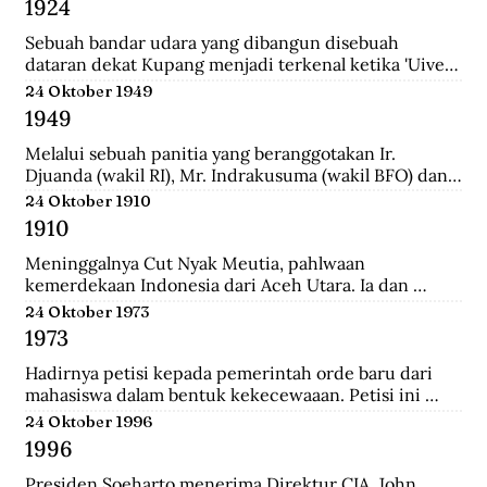
1924
School (HIS) dan MULO di Solo, lalu ke AMS di 
Yogyakarta, kemudian mengambil jurusan Teknik Sipil 
Sebuah bandar udara yang dibangun disebuah 
di Technische Hoogeschool te Bandoeng (sekarang 
dataran dekat Kupang menjadi terkenal ketika 'Uiver', 
ITB).
pesawat Belanda KLM DC-2 yang sedang dicoba 
24 Oktober 1949
menerbangi jalur niaga dari London ke Sydney 
1949
mendarat di situ untuk mengisi bahan bakar.
Melalui sebuah panitia yang beranggotakan Ir. 
Djuanda (wakil RI), Mr. Indrakusuma (wakil BFO) dan 
Hirschfeld (wakil Belanda), membuat perjanjian 
24 Oktober 1910
bahwa RIS akan mengambil alih pijaman-pinjaman 
1910
Hindia Belanda yang semuanya berjumlah 4.300 juta 
gulden.
Meninggalnya Cut Nyak Meutia, pahlwaan 
kemerdekaan Indonesia dari Aceh Utara. Ia dan 
pasukannya terus melakukan perlawanan dengan 
24 Oktober 1973
menyerang dan merampas pos kolonial di wilaya Gayo 
1973
yang melewati hutan.
Hadirnya petisi kepada pemerintah orde baru dari 
mahasiswa dalam bentuk kekecewaaan. Petisi ini 
dipicu karena adanya penyelewengan yang dilakukan 
24 Oktober 1996
oleh pemerintah dan korupsi yang besar.
1996
Presiden Soeharto menerima Direktur CIA, John 