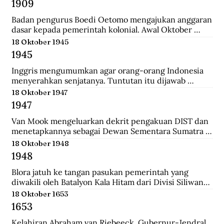
1909
yang merupakan langkah awal sebelum 
merealisasikan rencana besarnya , yakni menguasai 
Badan pengurus Boedi Oetomo mengajukan anggaran 
Pulau Jawa.
dasar kepada pemerintah kolonial. Awal Oktober 
1909, Boedi Oetomo menyelenggrakan konggres 
18 Oktober 1945
untuk menentukan arah perjuangan organisasi. 
1945
Konggres itu berjalan alot, kaum tua seperti Wahidin 
Sudirohusodo dan Radjiman Wedyodiningrat 
Inggris mengumumkan agar orang-orang Indonesia 
menghendaki pendidikan untuk kaum priyayi, 
menyerahkan senjatanya. Tuntutan itu dijawab 
sementara kaum muda seperti Tjipto Mangunkusumo 
dengan giatnya pembentukan laskar-laskar di Medan 
18 Oktober 1947
dan Soetomo justru menghendaki pendidikan bagi 
dan sekitarnya, seperti Berastagi dan Pematang 
1947
seluruh rakyat.
Siantar. Anggota laskar bahkan mencari senjata yang 
dibuang Jepang ke dasar laut, dekat pelabuhan 
Van Mook mengeluarkan dekrit pengakuan DIST dan 
Belawan.
menetapkannya sebagai Dewan Sementara Sumatra 
Timur. Republik mengecam pembentukan NST, 
18 Oktober 1948
menyebut para pemimpinnya sebagai “boneka” 
1948
Belanda. Untuk menghalau propaganda Republik, NST 
membuat suratkabar Mestika dan majalah Medan 
Blora jatuh ke tangan pasukan pemerintah yang 
Buletin. Program utama NST dalam sektor ekonomi 
diwakili oleh Batalyon Kala Hitam dari Divisi Siliwangi. 
adalah pemulihan kembali perkebunan dan hak 
Seperti biasanya, saat pembebasan sebuah kawasan, 
18 Oktober 1653
istimewa penduduk asli atas tanah.
terdapat sejumlah musuh yang menjadi tawanan. 
1653
Salah seorang tawanan terlihat bersikap menantang 
dan seolah tak mau menyerah.
Kelahiran Abraham van Riebeeck, Gubernur-Jendral 