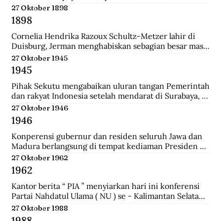
pertemuan ini mengubah jumlah wakil dari kedua 
27 Oktober 1898
golongan yakni 27 dari Golongan Politik dan 21 dari 
1898
Golongan Karya.
Cornelia Hendrika Razoux Schultz-Metzer lahir di 
Duisburg, Jerman menghabiskan sebagian besar masa 
kecilnya di Arnhem. Dia mengenyam pendidikan di 
27 Oktober 1945
Kweekschool untuk menjadi guru. Keputusan 
1945
Pemerintah Kolonial untuk mengangkat Cornelia 
sebagai anggota Dewan Rakyat memancing protes 
Pihak Sekutu mengabaikan uluran tangan Pemerintah 
para perempuan Indonesia.  Para perempuan 
dan rakyat Indonesia setelah mendarat di Surabaya, 
menginginkan seorang wakil perempuan Indonesia di 
dan menyerbu penjara Republik untuk membebaskan 
27 Oktober 1946
Volksraad. Tapi alih-alih memilih perempuan 
perwira-perwira Sekutu dan pegawai RAPWI (Relief 
1946
Indonesia, pemerintah Belanda menunjuk seorang 
of Allied Prisoners of War and Internees) yang 
perempuan Belanda yang aktif di organisasi 
ditawan Republik.
Konperensi gubernur dan residen seluruh Jawa dan 
perempuan sayap IEV.
Madura berlangsung di tempat kediaman Presiden 
Sukarno hari ini di Yogyakarta. Konperensi 
27 Oktober 1962
membicarakan masalah kerjasama yang lebih erat 
1962
antara pemerintah dan pihak swasta.a setelah 
mendarat di Surabaya, dan menyerbu penjara 
Kantor berita “ PIA ” menyiarkan hari ini konferensi 
Republik untuk membebaskan perwira-perwira 
Partai Nahdatul Ulama ( NU ) se - Kalimantan Selatan 
Sekutu dan pegawai RAPWI (Relief of Allied Prisoners 
meminta kepada Presiden Sukarno supaya mengubah 
27 Oktober 1988
of War and Internees) yang ditawan Republik.
status Keadaan Darurat Militer menjadi Keadaan 
1988