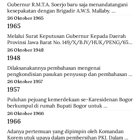
Gubernur R.M.T.A. Soerjo baru saja menandatangani 
kesepakatan dengan Brigadir A.W.S. Mallaby. 
Pertemuan yang terbilang sukses itu melahirkan 
26 Oktober 1965
empat kesepakatan: 1. Pihak Inggris (baca:Sekutu) 
1965
mengakui keberadaan Republik Indonesia sebatas 
distrik Surabaya. 2. Pihak Inggris tidak akan 
Melalui Surat Keputusan Gubernur Kepada Daerah 
membawa masuk pasukan Belanda dan tidak ada 
Provinsi Jawa Barat No. 149/X/B.IV/HUK/PENG/65, 
pasukan Belanda yang disusupkan pada pasukan 
Mashudi memberhentikan sementara waktu delapan 
26 Oktober 1948
Inggris yang mendarat di Surabaya. 3. Pasukan Inggris 
anggota PKI yang duduk dalam DPRD-GR. Mereka 
1948
hanya dibolehkan berada pada radius 800 meter dari 
adalah Suharna Affandi, Abbas Usman, Akhmad 
pelabuhan. 4. Untuk memperlancar komunikasi 
Suganda, Enok Rokhayati, Mustofa, Cece Suryadi, 
Dilaksanakannya pembahasan mengenai 
antara pihak Inggris dengan Republik dalam 
Sukra Prawira Sentana, dan Suhlan Sujana.
pengkondisian pasukan penyusup dan pembahasan 
keseharian, maka dibentuk Biro Kontak 
taktik untuk melawan pasukan Negara Pasundan dan 
26 Oktober 1957
beranggotakan perwakilan dari kedua belah pihak.
DI/TII.
1957
Puluhan pejuang kemerdekaan se-Karesidenan Bogor 
berkumpul di rumah Bupati Bogor untuk 
menyepakati gedung di Jalan Cikeumeuh sebagai 
26 Oktober 1966
Museum Perjoangan.
1966
Adanya pertemuan yang dipimpin oleh Komandan 
Korem utuk upaya dalam pembersihan PKI. Dalam 