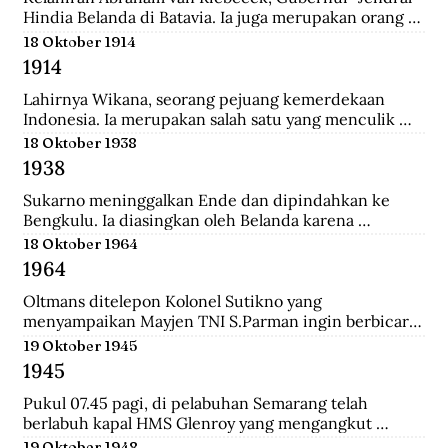
Hindia Belanda di Batavia. Ia juga merupakan orang 
yang memulai perkebunan kopi pertama di Jawa 
18 Oktober 1914
Barat.
1914
Lahirnya Wikana, seorang pejuang kemerdekaan 
Indonesia. Ia merupakan salah satu yang menculik 
Sukaro dan Hatta dalam Peristiwa Rengasdengklok.
18 Oktober 1938
1938
Sukarno meninggalkan Ende dan dipindahkan ke 
Bengkulu. Ia diasingkan oleh Belanda karena 
dianggap membahayakan pemerintahan Belanda.
18 Oktober 1964
1964
Oltmans ditelepon Kolonel Sutikno yang 
menyampaikan Mayjen TNI S.Parman ingin berbicara 
dengannya. Oltmans bertemu dengan Parman 
19 Oktober 1945
sehingga ini pertemuan yang mendekatkan mereka. 
1945
Bahkan Parman pernah meminta tolong untuk 
bertemu dengan Verrips yang diduga merampok uang 
Pukul 07.45 pagi, di pelabuhan Semarang telah 
Bank Indonesia.
berlabuh kapal HMS Glenroy yang mengangkut 
tentara Sekutu, yaitu pasukan Inggris dari brigade 
19 Oktober 1948