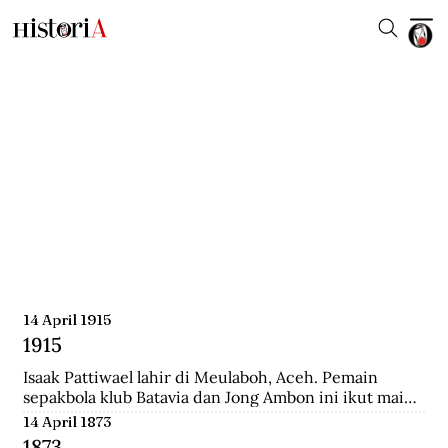
14 April 1915
1915
Isaak Pattiwael lahir di Meulaboh, Aceh. Pemain 
sepakbola klub Batavia dan Jong Ambon ini ikut main 
dalam Piala Dunia 1938 di Prancis.
14 April 1873
1873