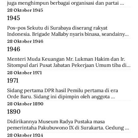
juga menghimpun berbagai organisasi dan partai 
Islam untuk mengajukan mosi kepada pemerintah. 
28 Oktober 1945
Gabungan Politik Indonesia (GAPI) menyatakan 
1945
dukungannya atas langkah-langkah MIAI. Pemerintah 
akhirnya memperhatikan tuntutan MIAI dan GAPI.
Pos-pos Sekutu di Surabaya diserang rakyat 
Indonesia. Brigade Mallaby nyaris binasa, seandainya 
pemimpin-pemimpin Indonesia tidak segera 
28 Oktober 1946
memerintahkan penghentian tembak-menembak.
1946
Menteri Muda Keuangan Mr. Lukman Hakim dan Ir. 
Sitompul dari Pusat Jabatan Pekerjaan Umum tiba di 
Medan dengan pesawat Sekutu dari Palembang. Di 
28 Oktober 1971
lapangan tembak mereka disambut oleh Mr. Mohd. 
1971
Jusuf.
Sidang pertama DPR hasil Pemilu pertama di era 
Orde Baru. Sidang ini dipimpin oleh anggota 
parlemen tertua dibantu anggota parlemen termuda, 
28 Oktober 1890
yaitu K.H. Bisri Sjamsuri (84 tahun) dari Partai NU dan 
1890
Anak Agung Oka Mahendra (25 tahun) dari Golkar.
Didirikannya Museum Radya Pustaka masa 
pemerintaha Pakubuwono IX di Surakarta. Gedung 
ini merupakan rumah kediaman seorang warga 
28 Oktober 1924