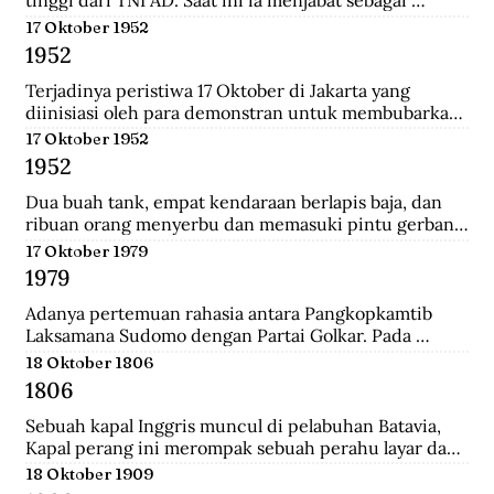
tinggi dari TNI AD. Saat ini ia menjabat sebagai 
Menteri Pertahanan.
17 Oktober 1952
1952
Terjadinya peristiwa 17 Oktober di Jakarta yang 
diinisiasi oleh para demonstran untuk membubarkan 
Parlemen Indonesia akibat korupsi yang meluas dan 
17 Oktober 1952
memburuk di Indonesia.
1952
Dua buah tank, empat kendaraan berlapis baja, dan 
ribuan orang menyerbu dan memasuki pintu gerbang 
Istana Merdeka, kediaman Presiden Sukarno. Mereka 
17 Oktober 1979
berkerumun dan menggelar spanduk yang 
1979
bertuliskan "Bubarkan Parlemen"!.
Adanya pertemuan rahasia antara Pangkopkamtib 
Laksamana Sudomo dengan Partai Golkar. Pada 
pertemuan ini mengecam gagasan ABRI mesti 
18 Oktober 1806
berpihak pada penguasa jelang Pemilu 1982.
1806
Sebuah kapal Inggris muncul di pelabuhan Batavia, 
Kapal perang ini merompak sebuah perahu layar dan 
perahu fregat. Setelah kejatuhan Tanjung Harapan, 
18 Oktober 1909
Inggris berupaya untuk memblokade Pulau Jawa , 