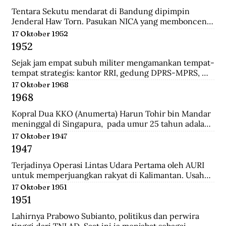
panglima di pasukan Diponegoro waktu masih 
berumur 17 tahun. Ia adalah keturunan bupati 
Tentara Sekutu mendarat di Bandung dipimpin 
Madiun.
Jenderal Haw Torn. Pasukan NICA yang membonceng 
Sekutu berusaha mengembalikan kekuasaan Belanda 
17 Oktober 1952
di Indonesia. Secara sepihak Sekutu meminta agar 
1952
senjata yang dilucuti pasukan TKR dari tentara 
Jepang diserahkan kepada Sekutu.
Sejak jam empat subuh militer mengamankan tempat-
tempat strategis: kantor RRI, gedung DPRS-MPRS, 
dan stasiun-stasiun keretapi. Pukul delapan pagi, 
17 Oktober 1968
kerumuman massa menjalar; mereka diangkut dari 
1968
pabrik-pabrik di luar kota, sisanya dari Jakarta 
dikelola jagoan-jagoan Betawi. Tentara mengorganisir 
Kopral Dua KKO (Anumerta) Harun Tohir bin Mandar 
demonstrasi itu, dengan dukungan tank dan artileri, 
meninggal di Singapura,  pada umur 25 tahun adalah 
bergerak ke istana presiden, menuntut pembubaran 
salah satu dari dua anggota KKO Korps Komando; kini 
17 Oktober 1947
parlemen.
disebut Korps Marinir Indonesia yang ditangkap di 
1947
Singapura pada saat terjadinya Konfrontasi dengan 
Malaysia. Bersama dengan seorang anggota KKO 
Terjadinya Operasi Lintas Udara Pertama oleh AURI 
lainnya bernama Usman, ia dihukum gantung oleh 
untuk memperjuangkan rakyat di Kalimantan. Usaha 
pemerintah Singapura pada Oktober 1968 dengan 
ini berhasil menerobos blokade udara Belanda dan 
17 Oktober 1951
tuduhan meletakkan bom di wilayah pusat kota 
berhasil menerjunkan pasukan didaratan Kalimantan 
1951
Singapura yang padat pada 10 Maret 1965.
dan membantu pasukan gerilaya dalam melawan 
NICA.
Lahirnya Prabowo Subianto, politikus dan perwira 