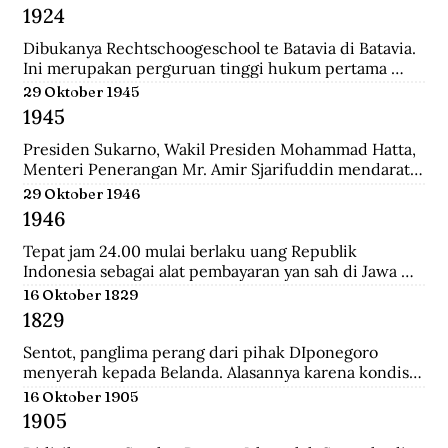
Belanda bernama Johannes Busselaar yang berisikan 
1924
koleksi wayang kulit, buku kuno, dan arca.
Dibukanya Rechtschoogeschool te Batavia di Batavia. 
Ini merupakan perguruan tinggi hukum pertama 
yang didirikan oleh Gubernur Jenderal J.B van heutsz. 
29 Oktober 1945
Saat ini menjadi Fakultas Hukum Universitas 
1945
Indonesia.
Presiden Sukarno, Wakil Presiden Mohammad Hatta, 
Menteri Penerangan Mr. Amir Sjarifuddin mendarat 
di Surabaya atas permintaan Sekutu. Mereka disertai 
29 Oktober 1946
beberapa perwira Inggris dan wartawan-wartawan 
1946
luar negeri.
Tepat jam 24.00 mulai berlaku uang Republik 
Indonesia sebagai alat pembayaran yan sah di Jawa 
dan Madura. Dengan demikian uang yang berlalu 
16 Oktober 1829
sebelumnya tidak lagi berlaku.
1829
Sentot, panglima perang dari pihak DIponegoro 
menyerah kepada Belanda. Alasannya karena kondisi 
perekonomian yang memburuk akibat perang yang 
16 Oktober 1905
tak kunung usai.
1905