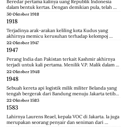
Tionghoa di Indonesia, salah satunya Instruksi 
Beredar pertama kalinya uang Republik Indonesia 
Presiden No.14 Tahun 1967 tentang perayaan 
dalam bentuk kertas. Dengan demikian pula, telah 
masyarakat Tionghoa.
diresmikan bahwa uang Jepang dan Javasche Bank 
30 Oktober 1918
tidak berlaku lagi.
1918
Terjadinya arak-arakan keliling kota Kudus yang 
akhirnya memicu kerusuhan terhadap kelompoj 
Tionghoa disana.
22 Oktober 1947
1947
Perang India dan Pakistan terkait Kashmir akhirnya 
terjadi untuk kali pertama. Menilik V.P. Malik dalam 
Kargil from Surprise to Victory, Perang Indo-Pakistani 
22 Oktober 1948
I itu membawa korban 1.104 jiwa di pihak India dan 
1948
6.000 di pihak Pakistan.
Sebuah kereta api logistik milik militer Belanda yang 
tengah bergerak dari Bandung menuju Jakarta tetiba 
terguling di kawasan Bendul. Sejumlah penumpang 
22 Oktober 1583
tewas seketika dan puluhan lainya mengalami luka-
1583
luka.
Lahirnya Laurens Reael, kepala VOC di Jakarta. Ia juga 
merupakan seorang penyair dan seniman dari 