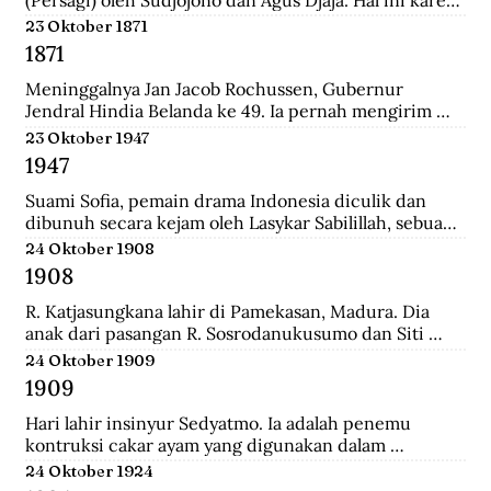
persatuan seniman Belanda mengadakan pameran 
23 Oktober 1871
lukisan untuk seniman Indonesia, sehingga seniman 
1871
Indonesia juga mau memamerkan karyanya.
Meninggalnya Jan Jacob Rochussen, Gubernur 
Jendral Hindia Belanda ke 49. Ia pernah mengirim 
ekspedisi ke Bali, Palembang, Bangka, Sulawesi 
23 Oktober 1947
Selatan, dan lainnya. Ia juga yang meresmikan 
1947
pembukaan tambang batu bara di wilayah Kesultanan 
Banjar yang dinamakan Tambang Batu Bara Oranje 
Suami Sofia, pemain drama Indonesia diculik dan 
Nassau.
dibunuh secara kejam oleh Lasykar Sabilillah, sebuah 
unit bagian dari kelompok DI/TII. Sejak itulah ia 
24 Oktober 1908
harus berjuang untuk mneghidupi anak-anaknya dan 
1908
keluar dari dunia ketenarannya.
R. Katjasungkana lahir di Pamekasan, Madura. Dia 
anak dari pasangan R. Sosrodanukusumo dan Siti 
Rusuli. Sosrodanukusumo, wedana di Sampang dan 
24 Oktober 1909
Bangkalan, merupakan lulusan terbaik Sekolah 
1909
Pegawai Pangreh Praja (Mosvia) di Probolinggo, 
pendiri Sarikat Islam di Sampang, serta aktivis 
Hari lahir insinyur Sedyatmo. Ia adalah penemu 
koperasi garam rakyat yang berjuang agar harga 
kontruksi cakar ayam yang digunakan dalam 
garam tak ditentukan sewenang-wenang oleh 
bangunan-bangunan tinggi. Sedyatmo menyelesaikan 
24 Oktober 1924
Belanda.
pendidikan dari tingkat Hollandsch-Inlandsche 