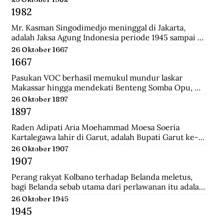
Surabaya.
1982
Mr. Kasman Singodimedjo meninggal di Jakarta, 
adalah Jaksa Agung Indonesia periode 1945 sampai 
1946 dan juga mantan Menteri Muda Kehakiman pada 
26 Oktober 1667
Kabinet Amir Sjarifuddin II. Selain itu ia juga adalah 
1667
Ketua KNIP (Komite Nasional Indonesia Pusat) yang 
menjadi cikal bakal dari DPR.
Pasukan VOC berhasil memukul mundur laskar 
Makassar hingga mendekati Benteng Somba Opu, 
istana Sultan Hassanudin, bahkan pasukan yang 
26 Oktober 1897
dipimpin Cornelis Speelman sudah sampai di depan 
1897
pintu benteng. Gowa mengalami kekalahan dalam 
peperangan. Speelman dan Arung Palakka merasa 
Raden Adipati Aria Moehammad Moesa Soeria 
bahwa inilah saat untuk menawarkan perundingan 
Kartalegawa lahir di Garut, adalah Bupati Garut ke-6 
kepada Sultan Hasanuddin.
yang menjabat dari tahun 1929-1944. Moesa Soeria 
26 Oktober 1907
Kartalegawa mempelopori pendirian Partai Rakyat 
1907
Pasundan (PRP) pada tahun 1946 dan Negara 
Pasundan pada tahun 1947.
Perang rakyat Kolbano terhadap Belanda meletus, 
bagi Belanda sebab utama dari perlawanan itu adalah 
terbunuhnya 19 serdadu dan beberapa orang sipil 
26 Oktober 1945
Belanda oleh Boi Kapitan dan anak buahnya.
1945