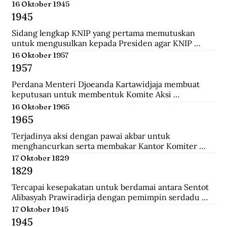
menempuh pendidikan dokter, ia rajin menulis dan 
16 Oktober 1945
mengantarkannya menjadi jurnalis. Ia pernah 
1945
mendirikan Pewarta Wolanda, sebuah surat kabar 
bebahasa melayu yang ia terbitkan di Belanda.
Sidang lengkap KNIP yang pertama memutuskan 
untuk mengusulkan kepada Presiden agar KNIP 
diberi hak legislatif selama MPR dan DPR belum 
16 Oktober 1957
terbentuk.
1957
Perdana Menteri Djoeanda Kartawidjaja membuat 
keputusan untuk membentuk Komite Aksi 
Pembebasan Irian Barat di tiap penjuru Indonesia. Di 
16 Oktober 1965
Jakarta telah berlangsung demonstrasi pemuda yang 
1965
diikuti oleh 100.000 orang untuk menuntut 
pembebasan Irian Barat.
Terjadinya aksi dengan pawai akbar untuk 
menghancurkan serta membakar Kantor Komiter 
Daerah Besar PKI di Jalan Pahlawan, Surabaya.
17 Oktober 1829
1829
Tercapai kesepakatan untuk berdamai antara Sentot 
Alibasyah Prawiradirja dengan pemimpin serdadu 
Belanda sehingga Sentot menghentikan peperangan. 
17 Oktober 1945
Sentot Alibasyah (Pasha 'yang tinggi') menjadi 
1945