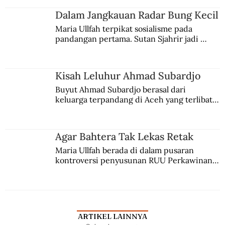
kesadaran kebangsaannya tumbuh berkat 
Jules Verne, Multatuli, hingga Sun Yat-sen.
Dalam Jangkauan Radar Bung Kecil
Maria Ullfah terpikat sosialisme pada 
pandangan pertama. Sutan Sjahrir jadi 
comblangnya.
Kisah Leluhur Ahmad Subardjo
Buyut Ahmad Subardjo berasal dari 
keluarga terpandang di Aceh yang terlibat 
persaingan kekuasaan. Dia memilih 
merantau ke Jawa dan menjadi pemuka 
agama Islam. Anaknya mengikuti jejaknya.
Agar Bahtera Tak Lekas Retak
Maria Ullfah berada di dalam pusaran 
kontroversi penyusunan RUU Perkawinan. 
Berbuah manis walau penuh kompromi.
ARTIKEL LAINNYA