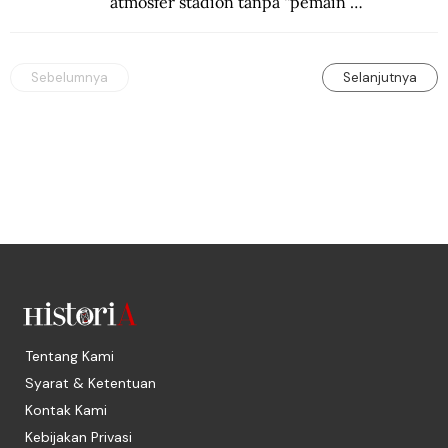
atmosfer stadion tanpa “pemain 
keduabelas”. Dari mural kontroversial 
hingga boneka seks.
Sebelumnya
Selanjutnya
Tentang Kami
Syarat & Ketentuan
Kontak Kami
Kebijakan Privasi