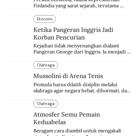
Finlandia yang sarat sejarah, terutama 
terkait Amerika dan Rusia.
Ekonomi
Ketika Pangeran Inggris Jadi
Korban Pencurian
Kejadian tidak menyenangkan dialami 
Pangeran George dari Inggris. Ia menjadi 
korban pencurian saat berkunjung ke 
Buenos Aires, Argentina.
Olahraga
Mussolini di Arena Tenis
Pemuda harus dilatih disiplin melalui 
olahraga agar negara hebat, dihormati, dan 
ditakuti, kata Mussolini.
Olahraga
Atmosfer Semu Pemain
Keduabelas
Beragam cara diambil untuk mengakali 