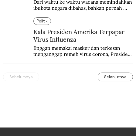
Dari waktu ke waktu wacana memindahkan 
ibukota negara dibahas, bahkan pernah 
pula direncanakan.
Politik
Kala Presiden Amerika Terpapar
Virus Influenza
Enggan memakai masker dan terkesan 
menganggap remeh virus corona, Presiden 
Amerika Serikat Donald Trump positif 
Covid-19. Sebagaimana pendahulunya, 
Woodrow Wilson, yang terkena Flu Spanyol.
Sebelumnya
Selanjutnya