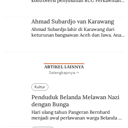
kontroversi penyusunan RUU Perkawinan. 
Berbuah manis walau penuh kompromi.
Ahmad Subardjo van Karawang
Ahmad Subardjo lahir di Karawang dari 
keturunan bangsawan Aceh dan Jawa. Anak 
kesayangan mantri polisi ini pindah ke 
Batavia untuk melanjutkan pendidikan di 
sekolah Belanda.
ARTIKEL LAINNYA
Selengkapnya
Kultur
Penduduk Belanda Melawan Nazi
dengan Bunga
Hari ulang tahun Pangeran Bernhard 
menjadi awal perlawanan warga Belanda 
terhadap pendudukan Nazi Jerman. Bunga 