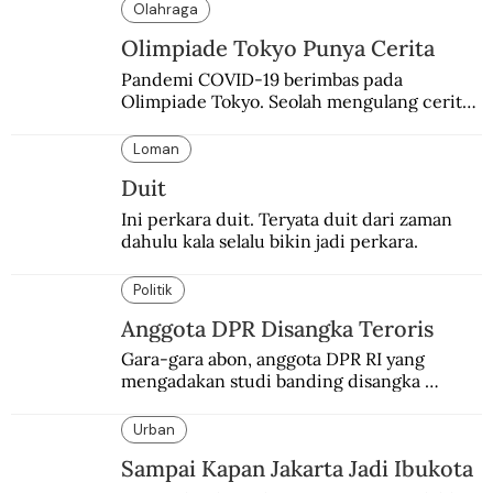
anyelir favorit sang pangeran menjadi 
Olahraga
simbol perlawanan.
Olimpiade Tokyo Punya Cerita
Pandemi COVID-19 berimbas pada 
Olimpiade Tokyo. Seolah mengulang cerita 
kelam 80 tahun silam meski penyebabnya 
berbeda.
Loman
Duit
Ini perkara duit. Teryata duit dari zaman 
dahulu kala selalu bikin jadi perkara.
Politik
Anggota DPR Disangka Teroris
Gara-gara abon, anggota DPR RI yang 
mengadakan studi banding disangka 
teroris.
Urban
Sampai Kapan Jakarta Jadi Ibukota