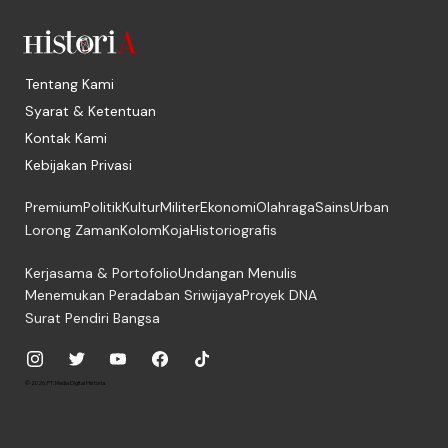
Tentang Kami
Syarat & Ketentuan
Kontak Kami
Kebijakan Privasi
Premium
Politik
Kultur
Militer
Ekonomi
Olahraga
Sains
Urban
Lorong Zaman
Kolom
Koja
Historiografis
Kerjasama & Portofolio
Undangan Menulis
Menemukan Peradaban Sriwijaya
Proyek DNA
Surat Pendiri Bangsa
© 2026, PT. Media Digital Historia.