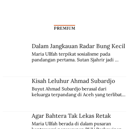
PREMIUM
Dalam Jangkauan Radar Bung Kecil
Kisah Anak Lurah Jadi Raja Kretek
Maria Ullfah terpikat sosialisme pada 
pandangan pertama. Sutan Sjahrir jadi 
comblangnya.
Kisah Leluhur Ahmad Subardjo
Buyut Ahmad Subardjo berasal dari 
keluarga terpandang di Aceh yang terlibat 
persaingan kekuasaan. Dia memilih 
merantau ke Jawa dan menjadi pemuka 
agama Islam. Anaknya mengikuti jejaknya.
Agar Bahtera Tak Lekas Retak
Maria Ullfah berada di dalam pusaran 