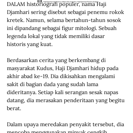
DALAM historiografi populer, nama Haji 
Haji Djamhari dan istrinya. (Repro Edy Supratno, Haji Djamhari Penemu Kretek).
Djamhari sering disebut sebagai penemu rokok 
kretek. Namun, selama bertahun-tahun sosok 
ini dipandang sebagai figur mitologi. Sebuah 
legenda lokal yang tidak memiliki dasar 
historis yang kuat.
Berdasarkan cerita yang berkembang di 
masyarakat Kudus, Haji Djamhari hidup pada 
akhir abad ke-19. Dia dikisahkan mengalami 
sakit di bagian dada yang sudah lama 
dideritanya. Setiap kali serangan sesak napas 
datang, dia merasakan penderitaan yang begitu 
berat.
Dalam upaya meredakan penyakit tersebut, dia 
mencoba menggunakan minyak cengkih 