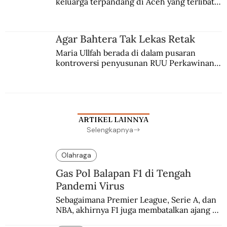
keluarga terpandang di Aceh yang terlibat 
persaingan kekuasaan. Dia memilih 
merantau ke Jawa dan menjadi pemuka 
agama Islam. Anaknya mengikuti jejaknya.
Agar Bahtera Tak Lekas Retak
Maria Ullfah berada di dalam pusaran 
kontroversi penyusunan RUU Perkawinan. 
Berbuah manis walau penuh kompromi.
ARTIKEL LAINNYA
Selengkapnya
Olahraga
Gas Pol Balapan F1 di Tengah
Pandemi Virus
Sebagaimana Premier League, Serie A, dan 
NBA, akhirnya F1 juga membatalkan ajang 
balapannya. Menghindari pengalaman 