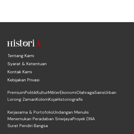
Tentang Kami
Syarat & Ketentuan
Kontak Kami
Kebijakan Privasi
Premium
Politik
Kultur
Militer
Ekonomi
Olahraga
Sains
Urban
Lorong Zaman
Kolom
Koja
Historiografis
Kerjasama & Portofolio
Undangan Menulis
Menemukan Peradaban Sriwijaya
Proyek DNA
Surat Pendiri Bangsa