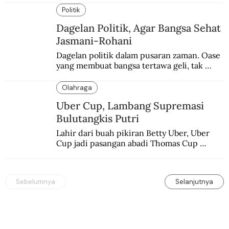
memblokade Rafah.
Politik
Dagelan Politik, Agar Bangsa Sehat
Jasmani-Rohani
Dagelan politik dalam pusaran zaman. Oase 
yang membuat bangsa tertawa geli, tak 
melulu nyeri.
Olahraga
Uber Cup, Lambang Supremasi
Bulutangkis Putri
Lahir dari buah pikiran Betty Uber, Uber 
Cup jadi pasangan abadi Thomas Cup 
sebagai kejuaraan yang paling sarat gengsi.
Sebelumnya
Selanjutnya