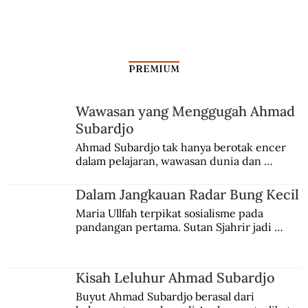
PREMIUM
Wawasan yang Menggugah Ahmad
Subardjo
Upaya Raja Kretek Mengatasi
Ahmad Subardjo tak hanya berotak encer 
dalam pelajaran, wawasan dunia dan 
Pemalsuan Rokoknya
kesadaran kebangsaannya tumbuh berkat 
Jules Verne, Multatuli, hingga Sun Yat-sen.
Dalam Jangkauan Radar Bung Kecil
Maria Ullfah terpikat sosialisme pada 
pandangan pertama. Sutan Sjahrir jadi 
comblangnya.
Kisah Leluhur Ahmad Subardjo
Buyut Ahmad Subardjo berasal dari 