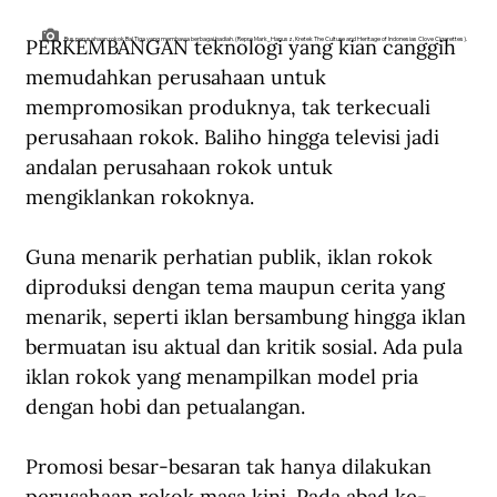
PERKEMBANGAN teknologi yang kian canggih 
Bus perusahaan rokok Bal Tiga yang membawa berbagai hadiah. (Repro Mark_Hanusz, Kretek The Culture and Heritage of Indonesias Clove Cigarettes).
memudahkan perusahaan untuk 
mempromosikan produknya, tak terkecuali 
perusahaan rokok. Baliho hingga televisi jadi 
andalan perusahaan rokok untuk 
mengiklankan rokoknya.
Guna menarik perhatian publik, iklan rokok 
diproduksi dengan tema maupun cerita yang 
menarik, seperti iklan bersambung hingga iklan 
bermuatan isu aktual dan kritik sosial. Ada pula 
iklan rokok yang menampilkan model pria 
dengan hobi dan petualangan.
Promosi besar-besaran tak hanya dilakukan 
perusahaan rokok masa kini. Pada abad ke-