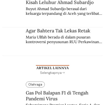
Kisah Leluhur Ahmad Subardjo
Buyut Ahmad Subardjo berasal dari 
keluarga terpandang di Aceh yang terlibat 
persaingan kekuasaan. Dia memilih 
merantau ke Jawa dan menjadi pemuka 
agama Islam. Anaknya mengikuti jejaknya.
Agar Bahtera Tak Lekas Retak
Maria Ullfah berada di dalam pusaran 
kontroversi penyusunan RUU Perkawinan. 
Berbuah manis walau penuh kompromi.
ARTIKEL LAINNYA
Selengkapnya
Olahraga
Gas Pol Balapan F1 di Tengah
Pandemi Virus