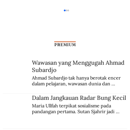
PREMIUM
Wawasan yang Menggugah Ahmad
Subardjo
Eksploitasi Anak di Kebun Tembakau
Ahmad Subardjo tak hanya berotak encer 
dalam pelajaran, wawasan dunia dan 
Deli
kesadaran kebangsaannya tumbuh berkat 
Jules Verne, Multatuli, hingga Sun Yat-sen.
Dalam Jangkauan Radar Bung Kecil
Maria Ullfah terpikat sosialisme pada 
pandangan pertama. Sutan Sjahrir jadi 
comblangnya.