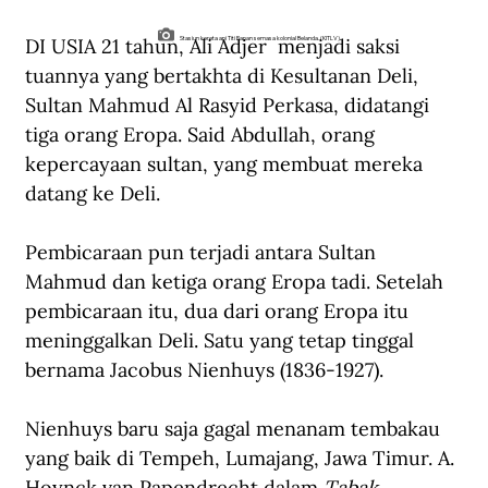
DI USIA 21 tahun, Ali Adjer  menjadi saksi 
Stasiun kereta api Titi Papan semasa kolonial Belanda. (KITLV).
tuannya yang bertakhta di Kesultanan Deli, 
Sultan Mahmud Al Rasyid Perkasa, didatangi 
tiga orang Eropa. Said Abdullah, orang 
kepercayaan sultan, yang membuat mereka 
datang ke Deli.
Pembicaraan pun terjadi antara Sultan 
Mahmud dan ketiga orang Eropa tadi. Setelah 
pembicaraan itu, dua dari orang Eropa itu 
meninggalkan Deli. Satu yang tetap tinggal 
bernama Jacobus Nienhuys (1836-1927).   
Nienhuys baru saja gagal menanam tembakau 
yang baik di Tempeh, Lumajang, Jawa Timur. A. 
Hoynck van Papendrecht dalam 
Tabak 