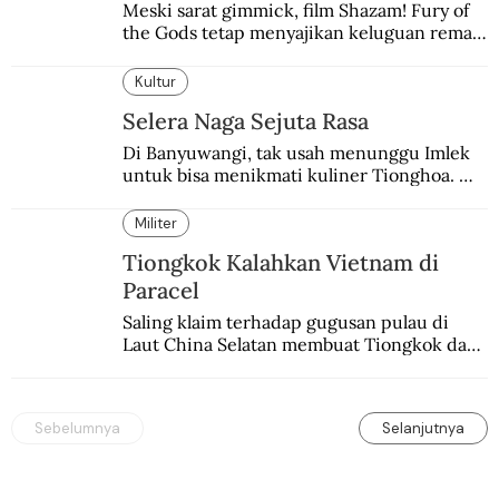
Meski sarat gimmick, film Shazam! Fury of 
the Gods tetap menyajikan keluguan remaja 
yang menyimpan kekuatan para dewa 
Yunani.
Kultur
Selera Naga Sejuta Rasa
Di Banyuwangi, tak usah menunggu Imlek 
untuk bisa menikmati kuliner Tionghoa. 
Ada pasar kuliner khas yang digelar tiap 
pekan.
Militer
Tiongkok Kalahkan Vietnam di
Paracel
Saling klaim terhadap gugusan pulau di 
Laut China Selatan membuat Tiongkok dan 
Vietnam berperang.
Sebelumnya
Selanjutnya