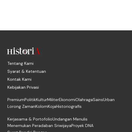
Tentang Kami
Syarat & Ketentuan
Kontak Kami
Kebijakan Privasi
Premium
Politik
Kultur
Militer
Ekonomi
Olahraga
Sains
Urban
Lorong Zaman
Kolom
Koja
Historiografis
Kerjasama & Portofolio
Undangan Menulis
Menemukan Peradaban Sriwijaya
Proyek DNA