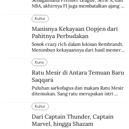
Sebagaimana Premier League, Serie A, dan 
NBA, akhirnya F1 juga membatalkan ajang 
balapannya. Menghindari pengalaman 
enam dekade lampau.
Kultur
Manisnya Kekayaan Oopjen dari
Pahitnya Perbudakan
Sosok crazy rich dalam lukisan Rembrandt. 
Menimbun kekayaannya dari hasil memeras 
keringat para budak.
Kuno
Ratu Mesir di Antara Temuan Baru
Saqqara
Puluhan sarkofagus dan makam Ratu Mesir 
ditemukan. Sang ratu merupakan istri 
sekaligus putri salah satu firaun yang 
sebelumnya keberadaannya tak pernah 
Kultur
diketahui.
Dari Captain Thunder, Captain
Marvel, hingga Shazam