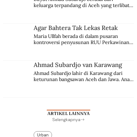
keluarga terpandang di Aceh yang terlibat 
persaingan kekuasaan. Dia memilih 
merantau ke Jawa dan menjadi pemuka 
agama Islam. Anaknya mengikuti jejaknya.
Agar Bahtera Tak Lekas Retak
Maria Ullfah berada di dalam pusaran 
kontroversi penyusunan RUU Perkawinan. 
Berbuah manis walau penuh kompromi.
Ahmad Subardjo van Karawang
Ahmad Subardjo lahir di Karawang dari 
keturunan bangsawan Aceh dan Jawa. Anak 
kesayangan mantri polisi ini pindah ke 
Batavia untuk melanjutkan pendidikan di 
sekolah Belanda.
ARTIKEL LAINNYA
Selengkapnya
Urban