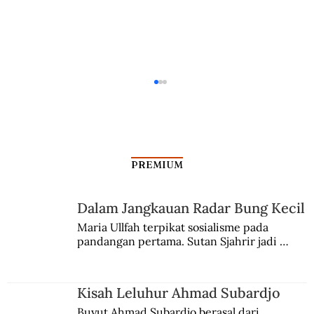
PREMIUM
Dalam Jangkauan Radar Bung Kecil
Maria Ullfah terpikat sosialisme pada 
pandangan pertama. Sutan Sjahrir jadi 
Kunjungan Putra Mahkota Belgia
comblangnya.
Leopold dan Putri Astrid ke Hindia
Belanda
Kisah Leluhur Ahmad Subardjo
Buyut Ahmad Subardjo berasal dari 