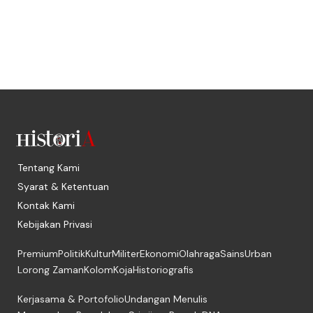
Tentang Kami
Syarat & Ketentuan
Kontak Kami
Kebijakan Privasi
Premium
Politik
Kultur
Militer
Ekonomi
Olahraga
Sains
Urban
Lorong Zaman
Kolom
Koja
Historiografis
Kerjasama & Portofolio
Undangan Menulis