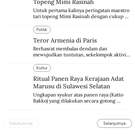
Topeng Mimi Rasinah
Untuk pertama kalinya peringatan maestro 
tari topeng Mimi Rasinah dengan cukup 
besar. Melibatkan seniman nasional dan 
internasional.
Politik
Teror Armenia di Paris
Berhasrat membalas dendam dan 
mewujudkan tuntutan, sekelompok aktivis 
garis keras Armenia mengebom bandara di 
Paris.
Kultur
Ritual Panen Raya Kerajaan Adat
Marusu di Sulawesi Selatan
Ungkapan syukur atas panen raya (Katto 
Bakko) yang dilakukan secara gotong 
royong.
Sebelumnya
Selanjutnya