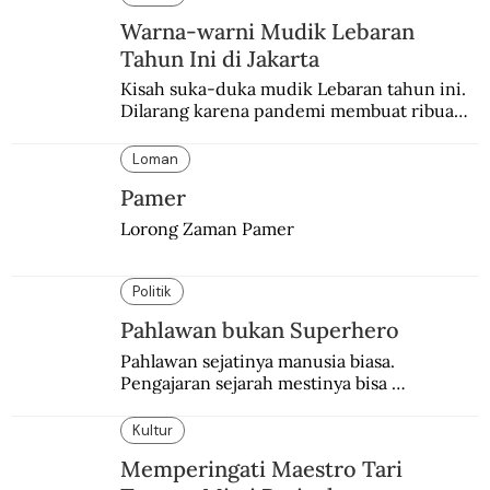
Warna-warni Mudik Lebaran
Tahun Ini di Jakarta
Kisah suka-duka mudik Lebaran tahun ini. 
Dilarang karena pandemi membuat ribuan 
orang berbondong-bondong pulang 
kampung lebih awal.
Loman
Pamer
Lorong Zaman Pamer
Politik
Pahlawan bukan Superhero
Pahlawan sejatinya manusia biasa. 
Pengajaran sejarah mestinya bisa 
menghadirkan sosok humanisnya.
Kultur
Memperingati Maestro Tari