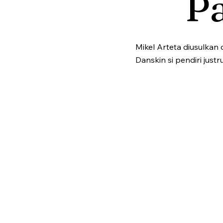
P
Mikel Arteta diusulka
Danskin si pendiri just