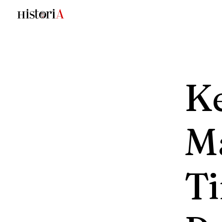
Ke
M
T