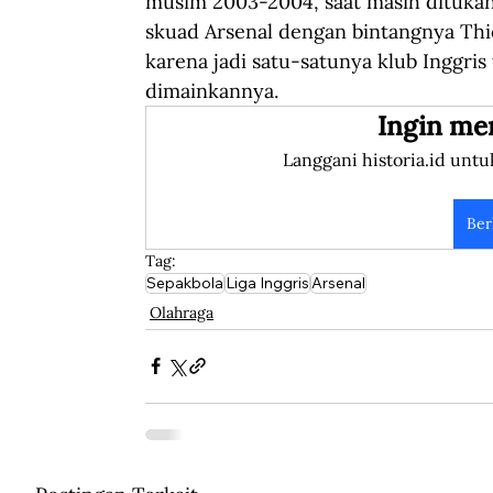
musim 2003-2004, saat masih ditukan
skuad Arsenal dengan bintangnya Thi
karena jadi satu-satunya klub Inggris 
dimainkannya.
Ingin me
Langgani historia.id untu
Ber
Tag:
Sepakbola
Liga Inggris
Arsenal
Olahraga