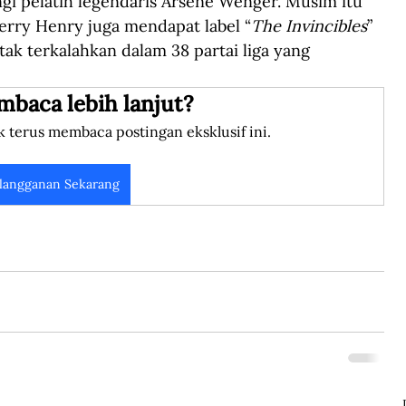
gi pelatih legendaris Arsène Wenger. Musim itu 
erry Henry juga mendapat label “
The Invincibles
” 
tak terkalahkan dalam 38 partai liga yang 
mbaca lebih lanjut?
k terus membaca postingan eksklusif ini.
langganan Sekarang