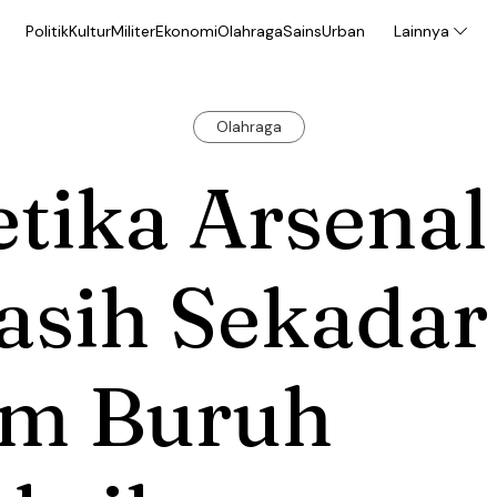
Politik
Kultur
Militer
Ekonomi
Olahraga
Sains
Urban
Lainnya
Olahraga
tika Arsenal
asih Sekadar
im Buruh