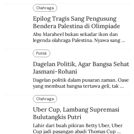
terbaik yang kurang dilirik.
Olahraga
Epilog Tragis Sang Pengusung
Bendera Palestina di Olimpiade
Abu Maraheel bukan sekadar ikon dan 
legenda olahraga Palestina. Nyawa sang 
Olimpian tak tertolong setelah Israel 
memblokade Rafah.
Politik
Dagelan Politik, Agar Bangsa Sehat
Jasmani-Rohani
Dagelan politik dalam pusaran zaman. Oase 
yang membuat bangsa tertawa geli, tak 
melulu nyeri.
Olahraga
Uber Cup, Lambang Supremasi
Bulutangkis Putri
Lahir dari buah pikiran Betty Uber, Uber 
Cup jadi pasangan abadi Thomas Cup 