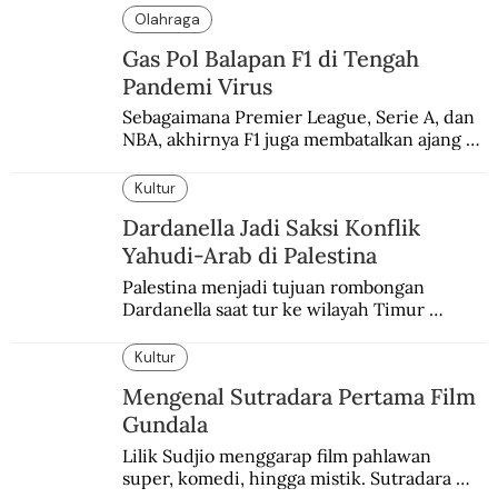
Olahraga
Gas Pol Balapan F1 di Tengah
Pandemi Virus
Sebagaimana Premier League, Serie A, dan 
NBA, akhirnya F1 juga membatalkan ajang 
balapannya. Menghindari pengalaman 
enam dekade lampau.
Kultur
Dardanella Jadi Saksi Konflik
Yahudi-Arab di Palestina
Palestina menjadi tujuan rombongan 
Dardanella saat tur ke wilayah Timur 
Tengah. Di sana mereka menjadi saksi 
ketegangan antara orang Yahudi dan 
Kultur
penduduk Arab.
Mengenal Sutradara Pertama Film
Gundala
Lilik Sudjio menggarap film pahlawan 
super, komedi, hingga mistik. Sutradara 