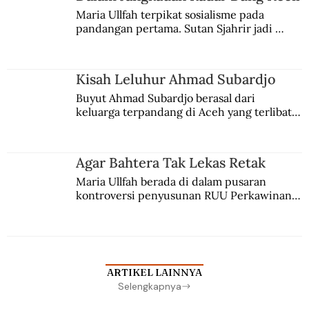
Maria Ullfah terpikat sosialisme pada 
pandangan pertama. Sutan Sjahrir jadi 
comblangnya.
Kisah Leluhur Ahmad Subardjo
Buyut Ahmad Subardjo berasal dari 
keluarga terpandang di Aceh yang terlibat 
persaingan kekuasaan. Dia memilih 
merantau ke Jawa dan menjadi pemuka 
agama Islam. Anaknya mengikuti jejaknya.
Agar Bahtera Tak Lekas Retak
Maria Ullfah berada di dalam pusaran 
kontroversi penyusunan RUU Perkawinan. 
Berbuah manis walau penuh kompromi.
ARTIKEL LAINNYA
Selengkapnya