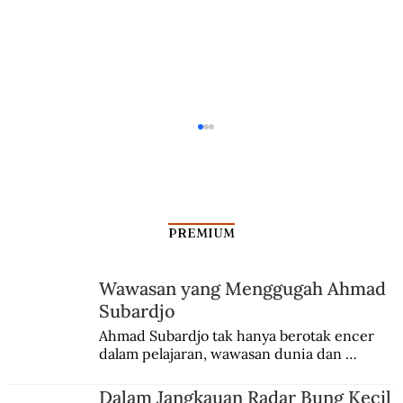
PREMIUM
Wawasan yang Menggugah Ahmad
Subardjo
Empat Jenis Jarahan Inggris dari
Ahmad Subardjo tak hanya berotak encer 
dalam pelajaran, wawasan dunia dan 
Keraton Yogyakarta
kesadaran kebangsaannya tumbuh berkat 
Jules Verne, Multatuli, hingga Sun Yat-sen.
Dalam Jangkauan Radar Bung Kecil