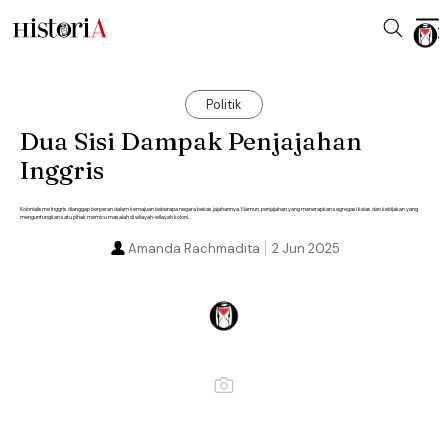
Politik
Dua Sisi Dampak Penjajahan
Inggris
Kolonialisme Inggris dianggap berperan dalam kemajuan beberapa negara bekas jajahannya. Namun, penjajahan yang menerapkan segregasi kelas dan kebijakan yang
menguntungkan satu pihak memicu masalah di wilayah-wilayah koloni.
Amanda Rachmadita
2 Jun 2025