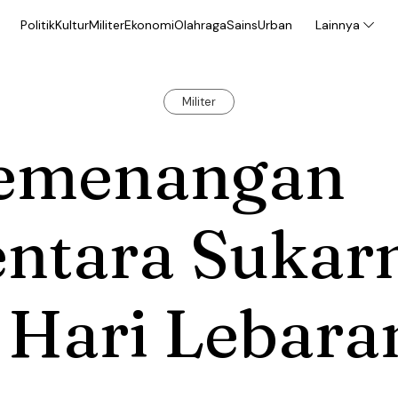
Politik
Kultur
Militer
Ekonomi
Olahraga
Sains
Urban
Lainnya
Militer
emenangan
entara Sukar
 Hari Lebara