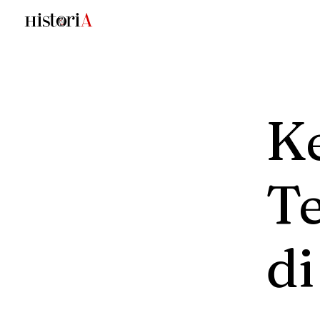
K
T
di