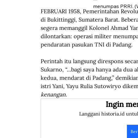
menumpas PRRI. (
FEBRUARI 1958, Pemerintahan Revolus
di Bukittinggi, Sumatera Barat. Bebe
segera memanggil Kolonel Ahmad Yani 
dilontarkan: operasi militer menump
pendaratan pasukan TNI di Padang.
Perintah itu langsung direspons seca
Sukarno, “…bagi saya hanya ada dua al
kedua, mendarat di Padang,” demikia
istri Yani, Yayu Rulia Sutowiryo dike
kenangan.
Ingin me
Langgani historia.id untu
Ber