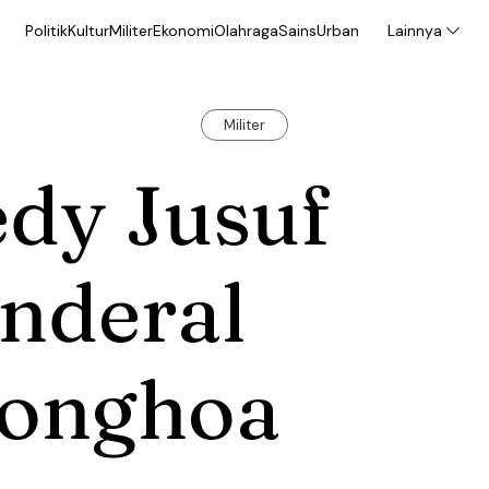
Politik
Kultur
Militer
Ekonomi
Olahraga
Sains
Urban
Lainnya
Militer
dy Jusuf
nderal
ionghoa