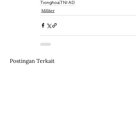
Tionghoa
TNI AD
Militer
Postingan Terkait