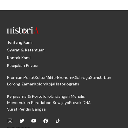
Tentang Kami
Syarat & Ketentuan
Kontak Kami
Kebijakan Privasi
Premium
Politik
Kultur
Militer
Ekonomi
Olahraga
Sains
Urban
Lorong Zaman
Kolom
Koja
Historiografis
Kerjasama & Portofolio
Undangan Menulis
Menemukan Peradaban Sriwijaya
Proyek DNA
Surat Pendiri Bangsa
© 2026, PT. Media Digital Historia.