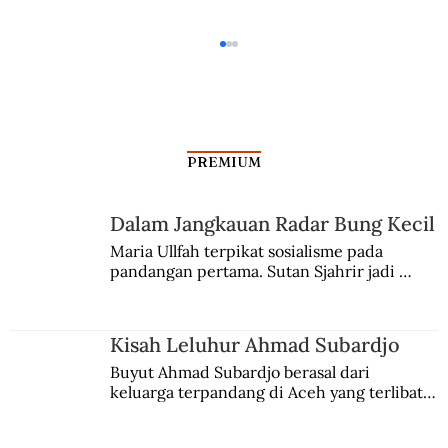
PREMIUM
Dalam Jangkauan Radar Bung Kecil
Maria Ullfah terpikat sosialisme pada 
pandangan pertama. Sutan Sjahrir jadi 
Tan Malaka dan Logika Mistika Kaum
comblangnya.
Sebangsa
Kisah Leluhur Ahmad Subardjo
Buyut Ahmad Subardjo berasal dari 
keluarga terpandang di Aceh yang terlibat 
persaingan kekuasaan. Dia memilih 
merantau ke Jawa dan menjadi pemuka 