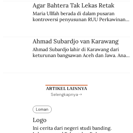
agama Islam. Anaknya mengikuti jejaknya.
Agar Bahtera Tak Lekas Retak
Maria Ullfah berada di dalam pusaran 
kontroversi penyusunan RUU Perkawinan. 
Berbuah manis walau penuh kompromi.
Ahmad Subardjo van Karawang
Ahmad Subardjo lahir di Karawang dari 
keturunan bangsawan Aceh dan Jawa. Anak 
kesayangan mantri polisi ini pindah ke 
Batavia untuk melanjutkan pendidikan di 
sekolah Belanda.
ARTIKEL LAINNYA
Selengkapnya
Loman
Logo
Ini cerita dari negeri studi banding. 