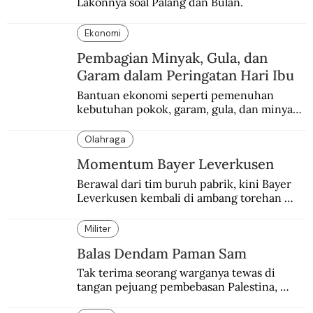
Lakonnya soal Palang dan Bulan.
Ekonomi
Pembagian Minyak, Gula, dan
Garam dalam Peringatan Hari Ibu
Bantuan ekonomi seperti pemenuhan 
kebutuhan pokok, garam, gula, dan minyak 
menjadi salah satu perhatian dalam 
peringatan Hari Ibu.
Olahraga
Momentum Bayer Leverkusen
Berawal dari tim buruh pabrik, kini Bayer 
Leverkusen kembali di ambang torehan 
“treble”. Sempat diejek dengan julukan 
“Neverkusen”.
Militer
Balas Dendam Paman Sam
Tak terima seorang warganya tewas di 
tangan pejuang pembebasan Palestina, 
pemerintahan Ronald Reagan melakukan 