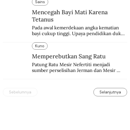
pembalasan.
Sains
Mencegah Bayi Mati Karena
Tetanus
Pada awal kemerdekaan angka kematian 
bayi cukup tinggi. Upaya pendidikan dukun 
pun dilakukan lewat Proyek Serpong.
Kuno
Memperebutkan Sang Ratu
Patung Ratu Mesir Nefertiti menjadi 
sumber perselisihan Jerman dan Mesir 
selama puluhan tahun.
Sebelumnya
Selanjutnya