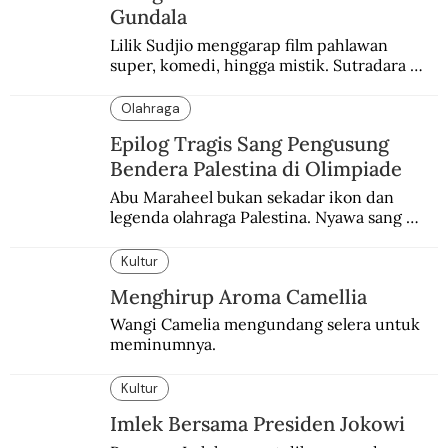
Gundala
Lilik Sudjio menggarap film pahlawan 
super, komedi, hingga mistik. Sutradara 
terbaik yang kurang dilirik.
Olahraga
Epilog Tragis Sang Pengusung
Bendera Palestina di Olimpiade
Abu Maraheel bukan sekadar ikon dan 
legenda olahraga Palestina. Nyawa sang 
Olimpian tak tertolong setelah Israel 
memblokade Rafah.
Kultur
Menghirup Aroma Camellia
Wangi Camelia mengundang selera untuk 
meminumnya.
Kultur
Imlek Bersama Presiden Jokowi