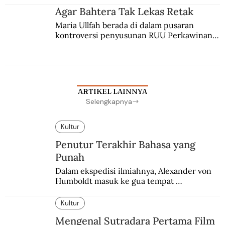
agama Islam. Anaknya mengikuti jejaknya.
Agar Bahtera Tak Lekas Retak
Maria Ullfah berada di dalam pusaran 
kontroversi penyusunan RUU Perkawinan. 
Berbuah manis walau penuh kompromi.
ARTIKEL LAINNYA
Selengkapnya
Kultur
Penutur Terakhir Bahasa yang
Punah
Dalam ekspedisi ilmiahnya, Alexander von 
Humboldt masuk ke gua tempat 
pemakaman suku yang telah punah. Seekor 
burung nuri diyakini sebagai penutur 
Kultur
terakhir bahasa suku itu.
Mengenal Sutradara Pertama Film