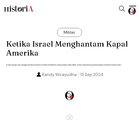
Militer
Ketika Israel Menghantam Kapal
Amerika
Israel mengaku tak sengaja membunuh aktivis Amerika di Palestina. Alasan klasik sejak militer zionis menewaskan puluhan pelaut Amerika 57 tahun silam.
Randy Wirayudha
13 Sep 2024