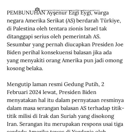
PEMBUNUHAN Ayşenur Ezgi Eygi, warga 
Kapal riset/intai USS Liberty bernomor lambung GTR-5. (usslittlerock.org/gtr5.com).
negara Amerika Serikat (AS) berdarah Türkiye, 
di Palestina oleh tentara zionis Israel tak 
ditanggapi serius oleh pemerintah AS. 
Sesumbar yang pernah diucapkan Presiden Joe 
Biden perihal konsekuensi balasan jika ada 
yang menyakiti orang Amerika pun jadi omong 
kosong belaka. 
Mengutip 
laman resmi
 Gedung Putih, 2 
Februari 2024 lewat, Presiden Biden 
menyatakan hal itu dalam pernyataan resminya 
dalam masa serangan balasan AS terhadap titik-
titik milisi di Irak dan Suriah yang disokong 
Iran. Serangan itu merupakan respons usai tiga 
serdadu Amerika tewas di Yordania oleh 