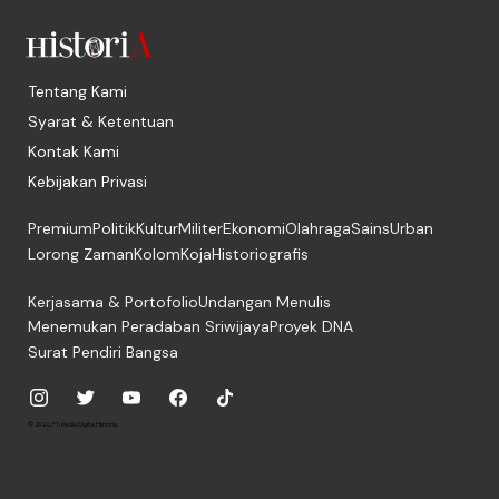
Tentang Kami
Syarat & Ketentuan
Kontak Kami
Kebijakan Privasi
Premium
Politik
Kultur
Militer
Ekonomi
Olahraga
Sains
Urban
Lorong Zaman
Kolom
Koja
Historiografis
Kerjasama & Portofolio
Undangan Menulis
Menemukan Peradaban Sriwijaya
Proyek DNA
Surat Pendiri Bangsa
© 2026, PT. Media Digital Historia.