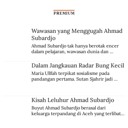
PREMIUM
Wawasan yang Menggugah Ahmad
Subardjo
Israel Nyaris Tenggelamkan Kapal
Ahmad Subardjo tak hanya berotak encer 
dalam pelajaran, wawasan dunia dan 
Angkatan Laut AS
kesadaran kebangsaannya tumbuh berkat 
Jules Verne, Multatuli, hingga Sun Yat-sen.
Dalam Jangkauan Radar Bung Kecil
Maria Ullfah terpikat sosialisme pada 
pandangan pertama. Sutan Sjahrir jadi 
comblangnya.
Kisah Leluhur Ahmad Subardjo
Buyut Ahmad Subardjo berasal dari 
keluarga terpandang di Aceh yang terlibat 
persaingan kekuasaan. Dia memilih 
merantau ke Jawa dan menjadi pemuka 