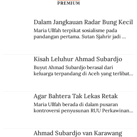
PREMIUM
Dalam Jangkauan Radar Bung Kecil
Maria Ullfah terpikat sosialisme pada 
pandangan pertama. Sutan Sjahrir jadi 
comblangnya.
Kisah Leluhur Ahmad Subardjo
Buyut Ahmad Subardjo berasal dari 
keluarga terpandang di Aceh yang terlibat 
persaingan kekuasaan. Dia memilih 
merantau ke Jawa dan menjadi pemuka 
agama Islam. Anaknya mengikuti jejaknya.
Agar Bahtera Tak Lekas Retak
Maria Ullfah berada di dalam pusaran 
kontroversi penyusunan RUU Perkawinan. 
Berbuah manis walau penuh kompromi.
Ahmad Subardjo van Karawang