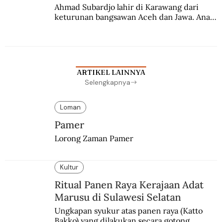
Ahmad Subardjo lahir di Karawang dari 
keturunan bangsawan Aceh dan Jawa. Anak 
kesayangan mantri polisi ini pindah ke 
Batavia untuk melanjutkan pendidikan di 
sekolah Belanda.
ARTIKEL LAINNYA
Selengkapnya
Loman
Pamer
Lorong Zaman Pamer
Kultur
Ritual Panen Raya Kerajaan Adat
Marusu di Sulawesi Selatan
Ungkapan syukur atas panen raya (Katto 
Bakko) yang dilakukan secara gotong 