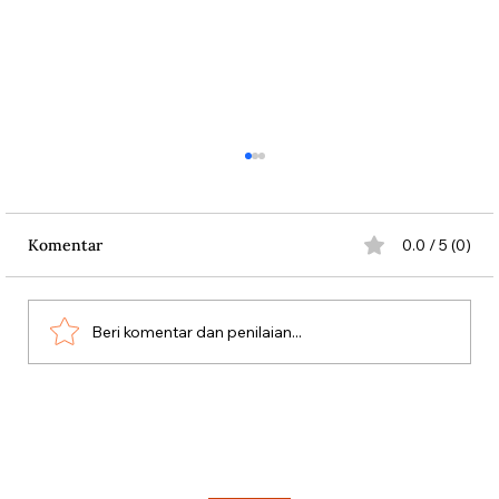
Komentar
0.0 / 5 (0)
Beri komentar dan penilaian...
Polemik “Bersiap” dan Meremehkan
Sudut Pandang Indonesia