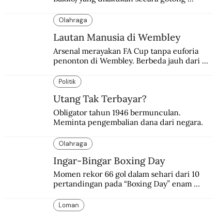
royong.
Olahraga
Lautan Manusia di Wembley
Arsenal merayakan FA Cup tanpa euforia 
penonton di Wembley. Berbeda jauh dari 
suasana final di stadion ikonik itu 97 tahun 
silam.
Politik
Utang Tak Terbayar?
Obligator tahun 1946 bermunculan. 
Meminta pengembalian dana dari negara.
Olahraga
Ingar-Bingar Boxing Day
Momen rekor 66 gol dalam sehari dari 10 
pertandingan pada “Boxing Day” enam 
dekade lalu. Termasuk kekalahan pahit 
Manchester United 6-1.
Loman