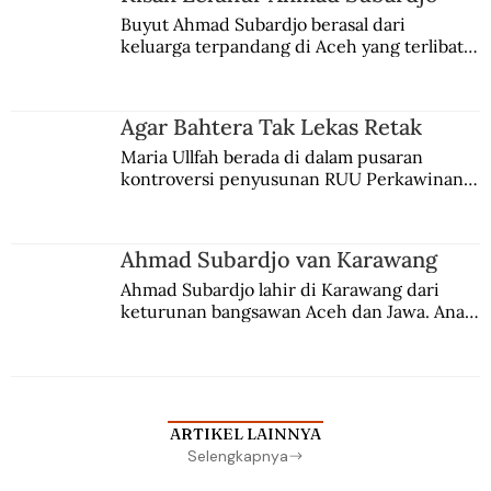
Buyut Ahmad Subardjo berasal dari 
keluarga terpandang di Aceh yang terlibat 
persaingan kekuasaan. Dia memilih 
merantau ke Jawa dan menjadi pemuka 
agama Islam. Anaknya mengikuti jejaknya.
Agar Bahtera Tak Lekas Retak
Maria Ullfah berada di dalam pusaran 
kontroversi penyusunan RUU Perkawinan. 
Berbuah manis walau penuh kompromi.
Ahmad Subardjo van Karawang
Ahmad Subardjo lahir di Karawang dari 
keturunan bangsawan Aceh dan Jawa. Anak 
kesayangan mantri polisi ini pindah ke 
Batavia untuk melanjutkan pendidikan di 
sekolah Belanda.
ARTIKEL LAINNYA
Selengkapnya