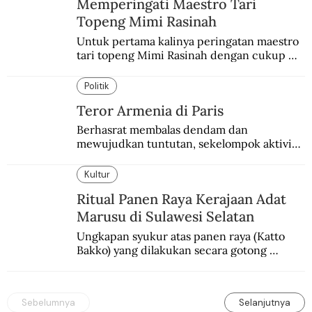
Memperingati Maestro Tari
Topeng Mimi Rasinah
Untuk pertama kalinya peringatan maestro 
tari topeng Mimi Rasinah dengan cukup 
besar. Melibatkan seniman nasional dan 
internasional.
Politik
Teror Armenia di Paris
Berhasrat membalas dendam dan 
mewujudkan tuntutan, sekelompok aktivis 
garis keras Armenia mengebom bandara di 
Paris.
Kultur
Ritual Panen Raya Kerajaan Adat
Marusu di Sulawesi Selatan
Ungkapan syukur atas panen raya (Katto 
Bakko) yang dilakukan secara gotong 
royong.
Sebelumnya
Selanjutnya