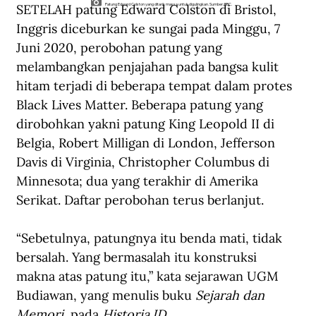
SETELAH patung Edward Colston di Bristol, 
Patung Edward Colston yang ditarik massa untuk digulingkan. Sumber: BBC.
Inggris diceburkan ke sungai pada Minggu, 7 
Juni 2020, perobohan patung yang 
melambangkan penjajahan pada bangsa kulit 
hitam terjadi di beberapa tempat dalam protes 
Black Lives Matter. Beberapa patung yang 
dirobohkan yakni patung King Leopold II di 
Belgia, Robert Milligan di London, Jefferson 
Davis di Virginia, Christopher Columbus di 
Minnesota; dua yang terakhir di Amerika 
Serikat. Daftar perobohan terus berlanjut.
“Sebetulnya, patungnya itu benda mati, tidak 
bersalah. Yang bermasalah itu konstruksi 
makna atas patung itu,” kata sejarawan UGM 
Budiawan, yang menulis buku 
Sejarah dan 
Memori,
 pada 
Historia.ID.