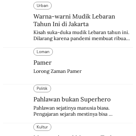
Urban
Warna-warni Mudik Lebaran
Tahun Ini di Jakarta
Kisah suka-duka mudik Lebaran tahun ini. 
Dilarang karena pandemi membuat ribuan 
orang berbondong-bondong pulang 
kampung lebih awal.
Loman
Pamer
Lorong Zaman Pamer
Politik
Pahlawan bukan Superhero
Pahlawan sejatinya manusia biasa. 
Pengajaran sejarah mestinya bisa 
menghadirkan sosok humanisnya.
Kultur