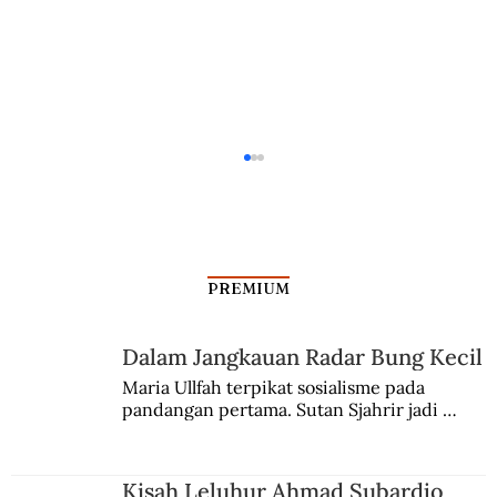
PREMIUM
Dalam Jangkauan Radar Bung Kecil
Maria Ullfah terpikat sosialisme pada 
pandangan pertama. Sutan Sjahrir jadi 
Kontestasi Narasi Historis di Balik
comblangnya.
Patung Edward Colston
Kisah Leluhur Ahmad Subardjo