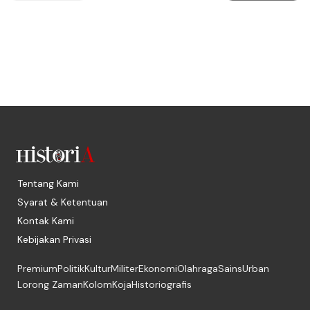
Tentang Kami
Syarat & Ketentuan
Kontak Kami
Kebijakan Privasi
Premium
Politik
Kultur
Militer
Ekonomi
Olahraga
Sains
Urban
Lorong Zaman
Kolom
Koja
Historiografis