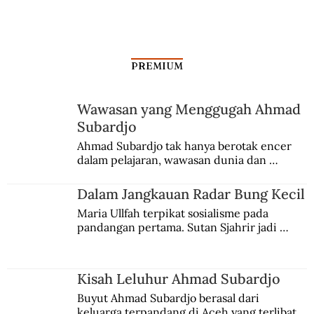
PREMIUM
Wawasan yang Menggugah Ahmad
Subardjo
Ahmad Subardjo tak hanya berotak encer 
dalam pelajaran, wawasan dunia dan 
kesadaran kebangsaannya tumbuh berkat 
Jules Verne, Multatuli, hingga Sun Yat-sen.
Dalam Jangkauan Radar Bung Kecil
Maria Ullfah terpikat sosialisme pada 
pandangan pertama. Sutan Sjahrir jadi 
comblangnya.
Kisah Leluhur Ahmad Subardjo
Buyut Ahmad Subardjo berasal dari 
keluarga terpandang di Aceh yang terlibat 