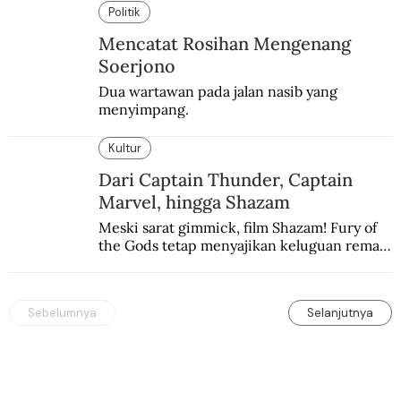
sebelumnya keberadaannya tak pernah 
Politik
diketahui.
Mencatat Rosihan Mengenang
Soerjono
Dua wartawan pada jalan nasib yang 
menyimpang.
Kultur
Dari Captain Thunder, Captain
Marvel, hingga Shazam
Meski sarat gimmick, film Shazam! Fury of 
the Gods tetap menyajikan keluguan remaja 
yang menyimpan kekuatan para dewa 
Yunani.
Sebelumnya
Selanjutnya