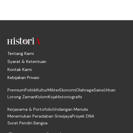
Tentang Kami
Syarat & Ketentuan
Kontak Kami
Kebijakan Privasi
Premium
Politik
Kultur
Militer
Ekonomi
Olahraga
Sains
Urban
Lorong Zaman
Kolom
Koja
Historiografis
Kerjasama & Portofolio
Undangan Menulis
Menemukan Peradaban Sriwijaya
Proyek DNA
Surat Pendiri Bangsa