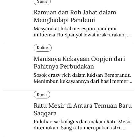
enam dekade lampau.
Sains
Ramuan dan Roh Jahat dalam
Menghadapi Pandemi
Masyarakat lokal merespon pandemi 
influenza Flu Spanyol lewat arak-arakan, 
sesajen, dan ramuan jamu tradisional.
Kultur
Manisnya Kekayaan Oopjen dari
Pahitnya Perbudakan
Sosok crazy rich dalam lukisan Rembrandt. 
Menimbun kekayaannya dari hasil memeras 
keringat para budak.
Kuno
Ratu Mesir di Antara Temuan Baru
Saqqara
Puluhan sarkofagus dan makam Ratu Mesir 
ditemukan. Sang ratu merupakan istri 
sekaligus putri salah satu firaun yang 