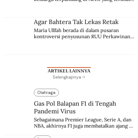
persaingan kekuasaan. Dia memilih 
merantau ke Jawa dan menjadi pemuka 
agama Islam. Anaknya mengikuti jejaknya.
Agar Bahtera Tak Lekas Retak
Maria Ullfah berada di dalam pusaran 
kontroversi penyusunan RUU Perkawinan. 
Berbuah manis walau penuh kompromi.
ARTIKEL LAINNYA
Selengkapnya
Olahraga
Gas Pol Balapan F1 di Tengah
Pandemi Virus
Sebagaimana Premier League, Serie A, dan 
NBA, akhirnya F1 juga membatalkan ajang 
balapannya. Menghindari pengalaman 