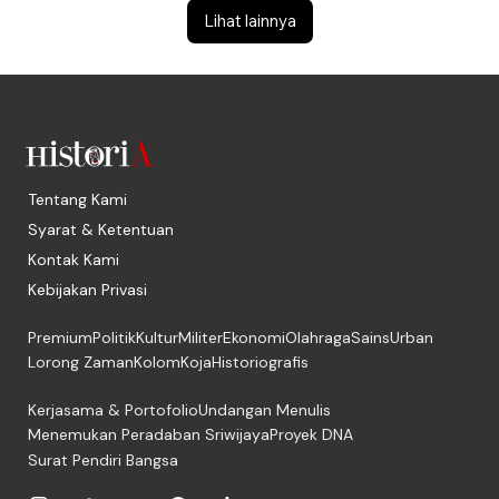
Lihat lainnya
Tentang Kami
Syarat & Ketentuan
Kontak Kami
Kebijakan Privasi
Premium
Politik
Kultur
Militer
Ekonomi
Olahraga
Sains
Urban
Lorong Zaman
Kolom
Koja
Historiografis
Kerjasama & Portofolio
Undangan Menulis
Menemukan Peradaban Sriwijaya
Proyek DNA
Surat Pendiri Bangsa