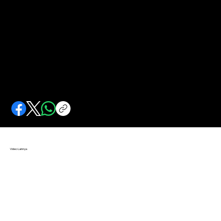
Akhir Bandara Kemayoran
Bandara Kemayoran ditutup setelah 45 tahun beroperasi. Pernah masuk dalam cerita komik Tintin.
Video Lainnya