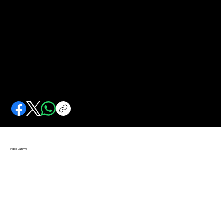
Alasan Libur Puasa Anak Sekolah Ditiadakan
Tradisi libur puasa anak sekolah sejak zaman Belanda ditiadakan. Tokoh-tokoh Islam keberatan.
Video Lainnya