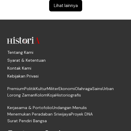
Lihat lainnya
Tentang Kami
Syarat & Ketentuan
Kontak Kami
Kebijakan Privasi
Premium
Politik
Kultur
Militer
Ekonomi
Olahraga
Sains
Urban
Lorong Zaman
Kolom
Koja
Historiografis
Kerjasama & Portofolio
Undangan Menulis
Menemukan Peradaban Sriwijaya
Proyek DNA
Surat Pendiri Bangsa