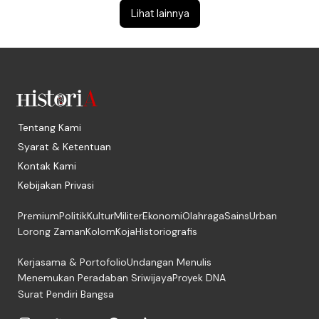
Lihat lainnya
Tentang Kami
Syarat & Ketentuan
Kontak Kami
Kebijakan Privasi
Premium
Politik
Kultur
Militer
Ekonomi
Olahraga
Sains
Urban
Lorong Zaman
Kolom
Koja
Historiografis
Kerjasama & Portofolio
Undangan Menulis
Menemukan Peradaban Sriwijaya
Proyek DNA
Surat Pendiri Bangsa