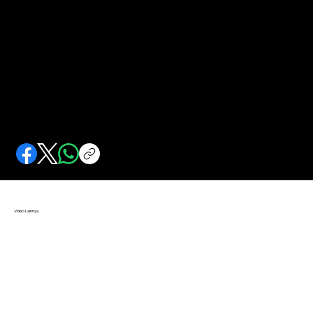
Awal Profesi Pramugari di Indonesia
Awalnya gagasan pelayan dalam penerbangan ditertawakan. Dulu sebutannya nyonya rumah di udara.
Video Lainnya