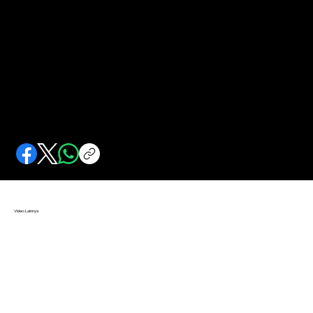
Bom Molotov
Calon peserta aksi 22 Mei diamankan karena diduga membawa bom molotov. Siapakah Molotov?
Video Lainnya