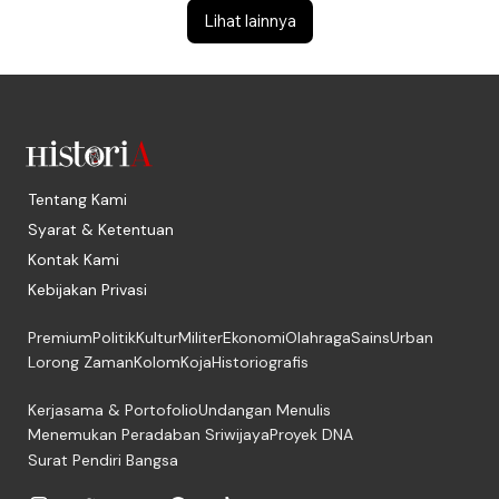
Lihat lainnya
Tentang Kami
Syarat & Ketentuan
Kontak Kami
Kebijakan Privasi
Premium
Politik
Kultur
Militer
Ekonomi
Olahraga
Sains
Urban
Lorong Zaman
Kolom
Koja
Historiografis
Kerjasama & Portofolio
Undangan Menulis
Menemukan Peradaban Sriwijaya
Proyek DNA
Surat Pendiri Bangsa