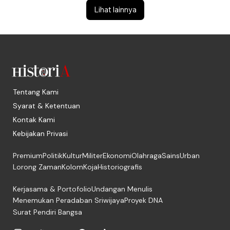
Lihat lainnya
Tentang Kami
Syarat & Ketentuan
Kontak Kami
Kebijakan Privasi
Premium
Politik
Kultur
Militer
Ekonomi
Olahraga
Sains
Urban
Lorong Zaman
Kolom
Koja
Historiografis
Kerjasama & Portofolio
Undangan Menulis
Menemukan Peradaban Sriwijaya
Proyek DNA
Surat Pendiri Bangsa