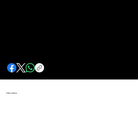
Dari Timbul Lahirlah Indonesia Raya
Dari Timbul Lahirlah Indonesia Raya
Video Lainnya