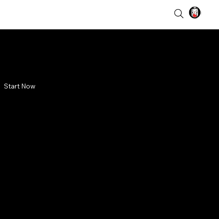
Start Now
ik Kutukan
 Mpu
ing
i balik kutukan Mpu Gandring
an takhta tiga faksi di