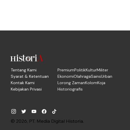
Tentang Kami
Premium
Politik
Kultur
Militer
Syarat & Ketentuan
Ekonomi
Olahraga
Sains
Urban
Kontak Kami
Lorong Zaman
Kolom
Koja
Kebijakan Privasi
Historiografis
© 2026, PT. Media Digital Historia.