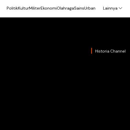
Politik
Kultur
Militer
Ekonomi
Olahraga
Sains
Urban
Lainnya
Historia Channel
Di Bal
Keris
Gandr
Kisah berdarah d
merupakan perebut