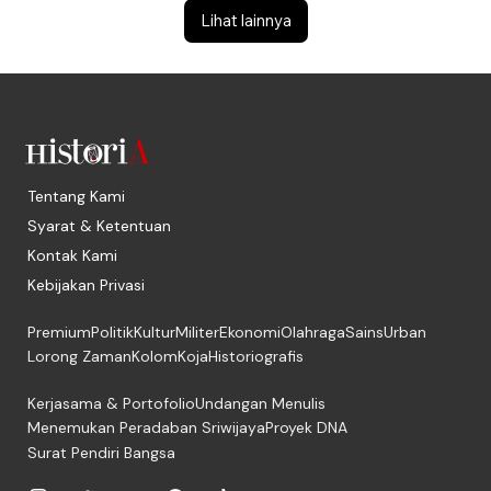
Lihat lainnya
Tentang Kami
Syarat & Ketentuan
Kontak Kami
Kebijakan Privasi
Premium
Politik
Kultur
Militer
Ekonomi
Olahraga
Sains
Urban
Lorong Zaman
Kolom
Koja
Historiografis
Kerjasama & Portofolio
Undangan Menulis
Menemukan Peradaban Sriwijaya
Proyek DNA
Surat Pendiri Bangsa