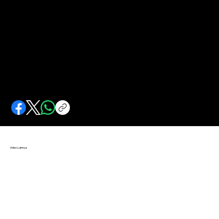
Jaringan Toko Jepang
Awalnya berdagang keliling kemudian membangun toko dan jaringannya. Populasi orang Jepang pun tumbuh.
Video Lainnya