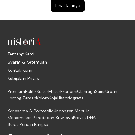
Lihat lainnya
Tentang Kami
Syarat & Ketentuan
Kontak Kami
Kebijakan Privasi
Premium
Politik
Kultur
Militer
Ekonomi
Olahraga
Sains
Urban
Lorong Zaman
Kolom
Koja
Historiografis
Kerjasama & Portofolio
Undangan Menulis
Menemukan Peradaban Sriwijaya
Proyek DNA
Surat Pendiri Bangsa