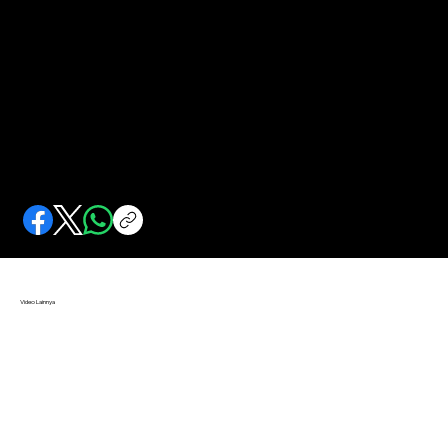
Jejak Langkah Sang Pengikut Tan Malaka
Dia bergerak dari Jong Java hingga Murba. Semula bersama Hatta-Sjahrir kemudian menjadi pengikut Tan Malaka.
Video Lainnya