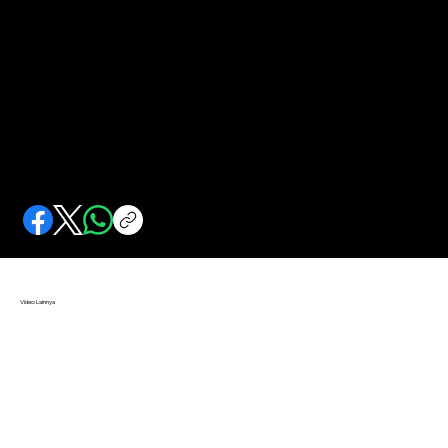
Kisah Loper Koran Beragam Zaman
Loper koran hadir kali pertama di New York dan bermula dari sebuah iklan. Anak-anak jadi pekerjanya.
Video Lainnya