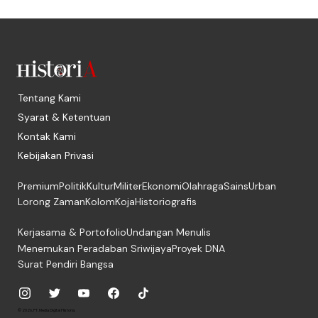
Tentang Kami
Syarat & Ketentuan
Kontak Kami
Kebijakan Privasi
Premium
Politik
Kultur
Militer
Ekonomi
Olahraga
Sains
Urban
Lorong Zaman
Kolom
Koja
Historiografis
Kerjasama & Portofolio
Undangan Menulis
Menemukan Peradaban Sriwijaya
Proyek DNA
Surat Pendiri Bangsa
© 2026, PT. Media Digital Historia.