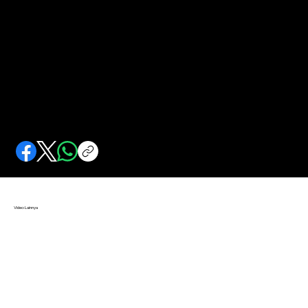
Liga Pemuda Pramuka
Terinspirasi organisasi kepemudaan komunis di Uni Soviet dan China, Sukarno bubarkan semua organisasi kepanduan, dan bikin Pramuka
Video Lainnya