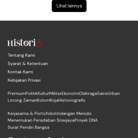
Lihat lainnya
Tentang Kami
Syarat & Ketentuan
Kontak Kami
Kebijakan Privasi
Premium
Politik
Kultur
Militer
Ekonomi
Olahraga
Sains
Urban
Lorong Zaman
Kolom
Koja
Historiografis
Kerjasama & Portofolio
Undangan Menulis
Menemukan Peradaban Sriwijaya
Proyek DNA
Surat Pendiri Bangsa