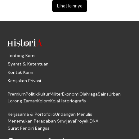
Lihat lainnya
Tentang Kami
Syarat & Ketentuan
Kontak Kami
Kebijakan Privasi
Premium
Politik
Kultur
Militer
Ekonomi
Olahraga
Sains
Urban
Lorong Zaman
Kolom
Koja
Historiografis
Kerjasama & Portofolio
Undangan Menulis
Menemukan Peradaban Sriwijaya
Proyek DNA
Surat Pendiri Bangsa