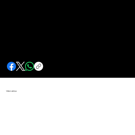
Mula KDRT Diusut
Sebelum payung hukum dibuat, mengusut kasus kekerasan dalam rumah tangga bak menegakkan benang basah.
Video Lainnya