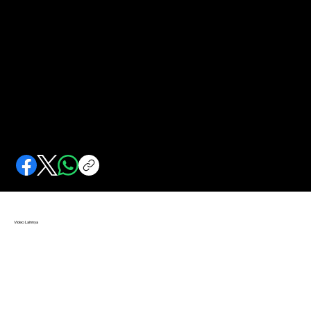
Pasukan Bunuh Diri Indonesia dalam Perang
Kemerdekaan
Dibentuk oleh Jepang, membuktikan aksinya bunuh diri dalam perang kemerdekaan.
Video Lainnya