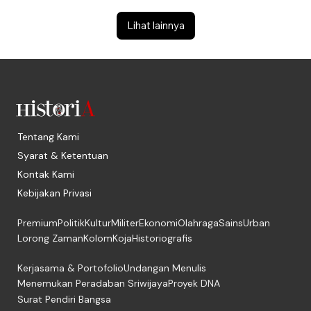
Lihat lainnya
Tentang Kami
Syarat & Ketentuan
Kontak Kami
Kebijakan Privasi
Premium
Politik
Kultur
Militer
Ekonomi
Olahraga
Sains
Urban
Lorong Zaman
Kolom
Koja
Historiografis
Kerjasama & Portofolio
Undangan Menulis
Menemukan Peradaban Sriwijaya
Proyek DNA
Surat Pendiri Bangsa