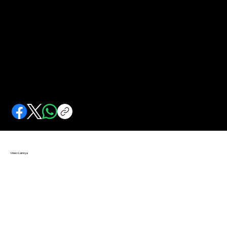
Pemboman Udara Pertama Indonesia
Operasi pemboman udara pertama Indonesia digagas dan dilaksanakan oleh para pelajar yang belum pernah terbang.
Video Lainnya