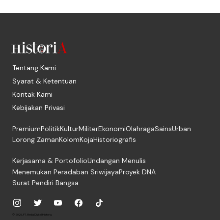
Tentang Kami
Syarat & Ketentuan
Kontak Kami
Kebijakan Privasi
Premium
Politik
Kultur
Militer
Ekonomi
Olahraga
Sains
Urban
Lorong Zaman
Kolom
Koja
Historiografis
Kerjasama & Portofolio
Undangan Menulis
Menemukan Peradaban Sriwijaya
Proyek DNA
Surat Pendiri Bangsa
© 2026, PT. Media Digital Historia.