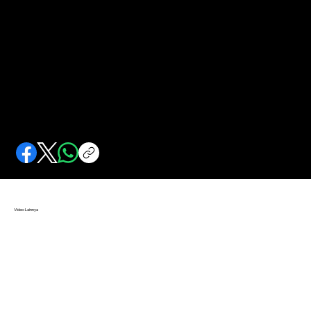
Pemuda Indonesia Berperang Melawan Nazi
Irawan Soejono turut serta memerangi Nazi saat Jerman menduduki Belanda. Pemerintah Belanda mengabadikan namanya sebagai nama jalan.
Video Lainnya