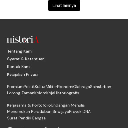
Lihat lainnya
Tentang Kami
Syarat & Ketentuan
Kontak Kami
Kebijakan Privasi
Premium
Politik
Kultur
Militer
Ekonomi
Olahraga
Sains
Urban
Lorong Zaman
Kolom
Koja
Historiografis
Kerjasama & Portofolio
Undangan Menulis
Menemukan Peradaban Sriwijaya
Proyek DNA
Surat Pendiri Bangsa