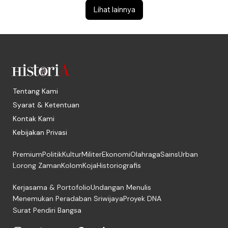
Lihat lainnya
Tentang Kami
Syarat & Ketentuan
Kontak Kami
Kebijakan Privasi
Premium
Politik
Kultur
Militer
Ekonomi
Olahraga
Sains
Urban
Lorong Zaman
Kolom
Koja
Historiografis
Kerjasama & Portofolio
Undangan Menulis
Menemukan Peradaban Sriwijaya
Proyek DNA
Surat Pendiri Bangsa