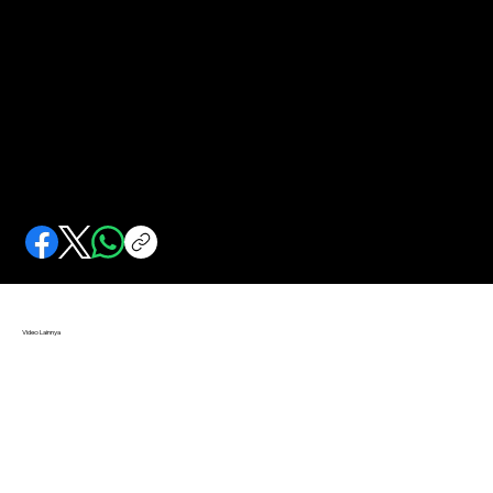
Pencak Silat Warisan Mataram Menembus Zaman
Satu dari sedikit silat tanpa ritual klenik yang jadi andalan pasukan elit hingga metode ciamik untuk pengobatan. Tenar di belahan bumi lain.
Video Lainnya