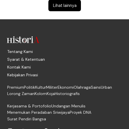
Lihat lainnya
Tentang Kami
Syarat & Ketentuan
Kontak Kami
Kebijakan Privasi
Premium
Politik
Kultur
Militer
Ekonomi
Olahraga
Sains
Urban
Lorong Zaman
Kolom
Koja
Historiografis
Kerjasama & Portofolio
Undangan Menulis
Menemukan Peradaban Sriwijaya
Proyek DNA
Surat Pendiri Bangsa