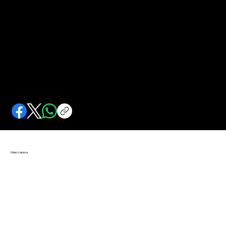
Pengunduran Diri Jenderal Soedirman
Mengapa Panglima Besar Jenderal Soedirman berniat mengundurkan diri?
Video Lainnya