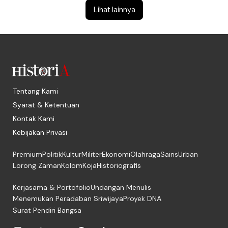
Lihat lainnya
Tentang Kami
Syarat & Ketentuan
Kontak Kami
Kebijakan Privasi
Premium
Politik
Kultur
Militer
Ekonomi
Olahraga
Sains
Urban
Lorong Zaman
Kolom
Koja
Historiografis
Kerjasama & Portofolio
Undangan Menulis
Menemukan Peradaban Sriwijaya
Proyek DNA
Surat Pendiri Bangsa