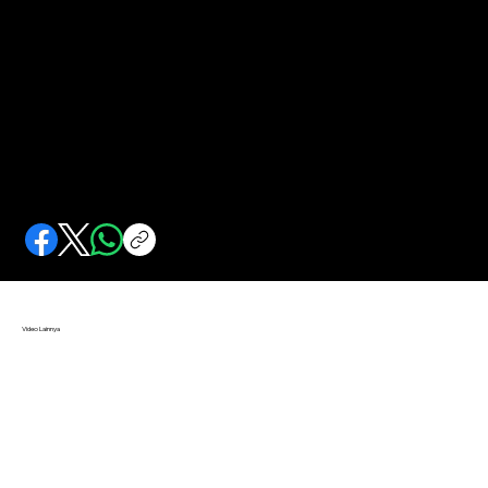
Pulau Emas di Barat Nusantara
Di timur kaya rempah, di barat kaya emas. Sumber-sumber ini mencatat tentang Sumatra yang dijuluki Pulau Emas.
Video Lainnya