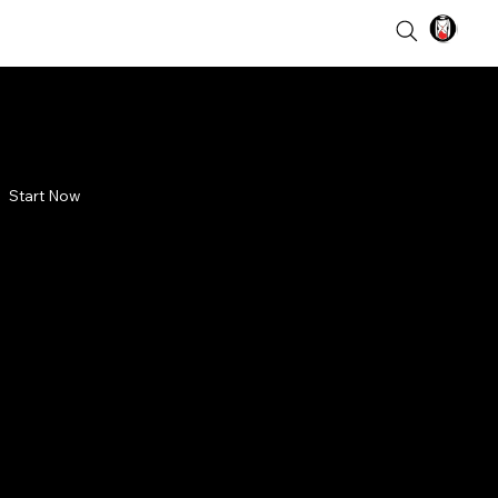
Start Now
dadi:
al Pertama
Baru
na Poncke Princen, dunia tak
h pembunuhan massal di