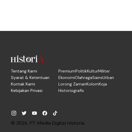
Tentang Kami
Premium
Politik
Kultur
Militer
Syarat & Ketentuan
Ekonomi
Olahraga
Sains
Urban
Kontak Kami
Lorong Zaman
Kolom
Koja
Kebijakan Privasi
Historiografis
© 2026, PT. Media Digital Historia.