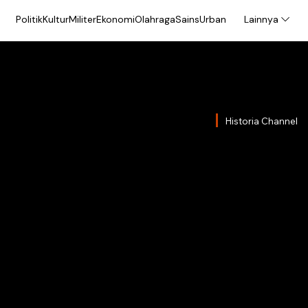
Politik
Kultur
Militer
Ekonomi
Olahraga
Sains
Urban
Lainnya
Historia Channel
Purwo
Skand
Orde 
Kalau bukan kare
pernah tahu kisa