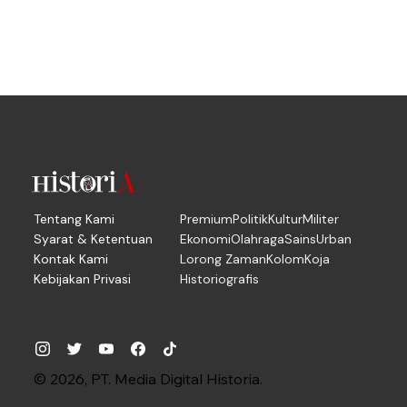
Tentang Kami
Premium
Politik
Kultur
Militer
Syarat & Ketentuan
Ekonomi
Olahraga
Sains
Urban
Kontak Kami
Lorong Zaman
Kolom
Koja
Kebijakan Privasi
Historiografis
© 2026, PT. Media Digital Historia.