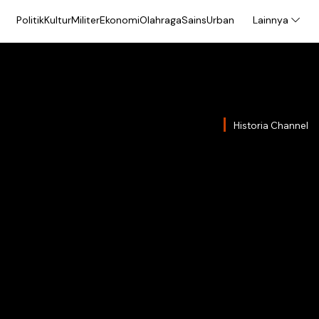
Politik
Kultur
Militer
Ekonomi
Olahraga
Sains
Urban
Lainnya
Historia Channel
Ratu 
Ditaha
Edam
Ratu Syarifah Fa
Kesultanan Bante