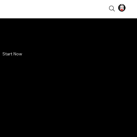
Start Now
Banten
n di Pulau
timah berambisi menguasai
n. VOC mendukungnya, tapi